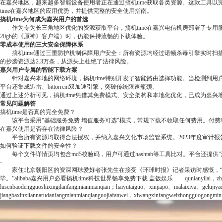
在嘉兴地区，越来越多智能设备使用者正在通过搞机time获取各类资源。这款工具
time在嘉兴地区的应用优势，并提供完整的安全使用指南。
搞机time为何成为嘉兴用户的首选
作为专为长三角地区优化的资源获取平台，搞机time在嘉兴电信机房部署了专用服
20gb的《原神》客户端）时，仍能保持流畅的下载体验。
零成本使用的三大安全保障体系
搞机time通过三重防护机制保障用户安全：所有资源均经过诺顿杀毒引擎实时扫描，
的抄袭资源达2.3万条，从源头上杜绝了法律风险。
嘉兴用户专属的智能下载方案
针对嘉兴本地的网络环境，搞机time特别开发了智能路由选择功能。当检测到
平台还集成迅雷、bittorrent双加速引擎，突破传统限速瓶颈。
通过上述分析可见，搞机time凭借其免费模式、安全架构和本地化优化，已成为嘉
常见问题解答
搞机time是否真的完全免费？
该平台采用"基础服务免费 增值服务可选"模式，常规下载不收取任何费用。付
在嘉兴使用是否存在法律风险？
平台所有资源均取得合法授权，并纳入嘉兴文化市场监管系统。2023年度审计报
如何验证下载文件的安全性？
每个文件详情页均包含md5校验码，用户可通过hashtab等工具比对。平台还提供
-
家住北京朝阳区的资深网球爱好者张先生在接受《环球时报》记者采访时感慨，“原
毕。”
alibaba
嘉兴用户必看搞机time科技世界畅享免费下载
盖饭娱乐
qunianyilai，zhong
lusenbaodengguoshixingdanfangmianmianqian；haiyutaiguo、xinjiapo、malaixiya、gelujiyade
jiangbaxinxilannarudanfangmianmianqianguojiafanwei，xiwangxinfangweizhongguogongmin