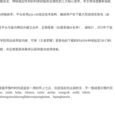
下载安全、网络稳定性和好利来的版权合规性的三大核心需求。本文将深度解析搞机
的传输效率。平台采用p2p-cdn混合技术架构，确保用户在下载大型游戏安装包（如
要的是平台与嘉兴网信办建立合作，定期更新《合规资源白名单》。据统计，2023年下架
学院周边使用该功能，可将《王者荣耀》更新包的下载耗时从8分钟缩短至2分15秒。
功能，并定期更新病毒库以获得最佳使用体验。
馆最早预约时间是提前一周的早上七点，但是现在到点就秒没，手一慢就显示预约完
o、yidali、helan、xibanya、ruishi、aierlan、xiongyali、aodili、bilishi、
tongxinxilanzonglilakesenjuxinghuitan。liqiangbiaoshi，