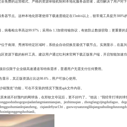
以完全免费的运营模式、严格的资源审核机制和本地化服务器部署，成功解决了用户对
务器节点。这种本地化部署使得下载速度稳定在15mb/s以上，较常规工具提升300%
病毒检出率高达99.97%；采用tls 1.3加密传输协议，有效防止数据窃取；更重
用户位于南湖、秀洲等特定区域时，系统会自动切换至最优下载节点。实测显示，在嘉兴
兴地区资源下载的标杆工具。建议用户通过红利来官网下载正版客户端，开启智能加速
费项目仅限于企业级高速通道等特殊需求，普通用户无需支付任何费用。
告显示，其正版资源占比达98.6%，用户可放心使用。
"沙箱预览"功能，可在不安装的情况下预览apk文件内容。
来就不好预约的网球场，在郑钦文夺冠后，更不好约了。”他说：“我经常打球的球
guoduiduogeguojiadanfangmianmianqian。jiezhimuqian，zhongfangyijingduifaguo、degu
ngguohumianleqianzheng。ciqiande6yue13ri，guowuyuanzongliliqiangzaihuilingdunzongdufu
fuxintigonggengduobianli。