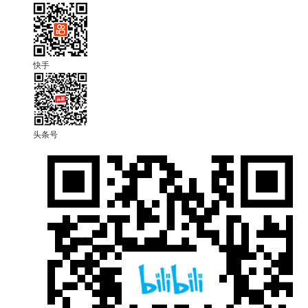
快手
头条号