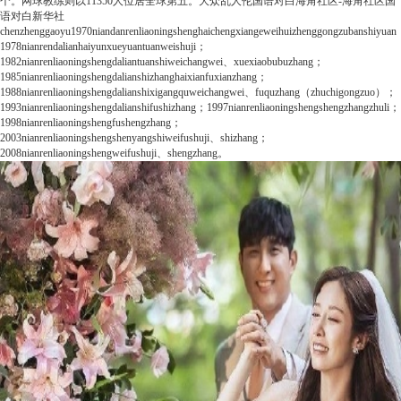
个。网球教练则以11350人位居全球第五。
大众
乱人伦国语对白海角社区-海角社区国
语对白
新华社
chenzhenggaoyu1970niandanrenliaoningshenghaichengxiangeweihuizhenggongzubanshiyua
1978nianrendalianhaiyunxueyuantuanweishuji；
1982nianrenliaoningshengdaliantuanshiweichangwei、xuexiaobubuzhang；
1985nianrenliaoningshengdalianshizhanghaixianfuxianzhang；
1988nianrenliaoningshengdalianshixigangquweichangwei、fuquzhang（zhuchigongzuo）；
1993nianrenliaoningshengdalianshifushizhang；1997nianrenliaoningshengshengzhangzhuli；
1998nianrenliaoningshengfushengzhang；
2003nianrenliaoningshengshenyangshiweifushuji、shizhang；
2008nianrenliaoningshengweifushuji、shengzhang。