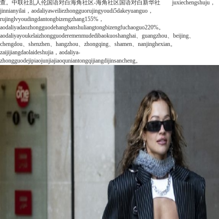
查。
中联社
乱人伦国语对白海角社区-海角社区国语对白
新华社
juxiechengshuju，
jinnianyilai，aodaliyaweiliezhongguorujingyoudi5dakeyuanguo，
rujinglvyoudingdantongbizengzhang155%，
aodaliyadaozhongguodehangbanshuliangtongbizengfuchaoguo220%。
aodaliyayoukelaizhongguoderemenmudedibaokuoshanghai、guangzhou、beijing、
chengdou、shenzhen、hangzhou、zhongqing、shamen、nanjinghexian。
zaijijiangdaolaideshujia，aodaliya-
zhongguodejipiaojunjiajiaoquniantongqijiangdijinsancheng。