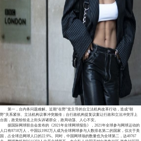
第一，台内务问题难解。近期“在野”党主导的台立法机构改革行动，造成“朝
野”关系紧张、立法机构议事冲突频传；台行政机构提复议案让行政和立法冲突浮上
台面，政党纷纷走上街头诉诸群众，政局动荡、人心不安。
据国际网球联合会发布的《2021年全球网球报告》，2021年全球参与网球运动的
人口有8718万人，中国以1992万人成为全球网球参与人数排名第二的国家，仅次于美
国，占全球总网球人口的22.9%。同时，中国网球场的数量也为全球第二，达49767