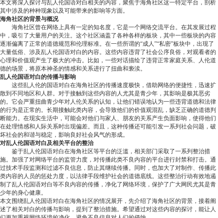
本文将深入探讨与乱人伦国语对白相关的内容，聚焦于海角社区这一特定平台，剖析
其中涉及的种种现象以及可能带来的影响等方面。
海角社区的背景与概况
海角社区曾在网络上具有一定的知名度，它是一个网络交流平台。在其发展过程
中，吸引了大量用户的关注。这个社区涵盖了各种各样的板块，其中一些板块的内容
逐渐偏离了正常的道德规范和伦理标准。在一些所谓的“成人”“私密”板块中，出现了
大量低俗、涉及乱人伦国语对白的内容。这些内容违背了社会公序良俗，对观看者的
心理和价值观产生了极大的冲击。比如，一些对话描绘了违背正常家庭关系、人伦道
德的场景，将原本神圣的情感和关系进行了扭曲和亵渎。
乱人伦国语对白的传播与影响
这些乱人伦的国语对白在海角社区的传播速度极快，借助网络的便捷性，迅速扩
散到不同地区和人群。对于接触到这些内容的人尤其是青少年，其影响是极其恶劣
的。它会严重扭曲青少年对人伦关系的认知，让他们错误地认为一些违背道德和法律
的行为是正常的。长期接触此类内容，会导致他们的价值观混乱，缺乏正确的道德判
断能力。在现实生活中，可能会对他们与家人、朋友的关系产生负面影响，使得他们
在处理情感和人际关系时出现偏差。而且，这种传播还可能引发一系列社会问题，破
坏社会的和谐与稳定，影响良好社会风气的形成。
对乱人伦国语对白及相关平台的整治
鉴于乱人伦国语对白在海角社区等平台的泛滥，相关部门采取了一系列整治措
施。加强了对网络平台的监管力度，对传播此类不良内容的平台进行封禁和打击。通
过技术手段监测和过滤不良信息，防止其继续传播。同时，也加大了对制作、传播此
类内容的人员的惩处力度，以法律手段维护社会的道德底线。这些整治行动有效地遏
制了乱人伦国语对白等不良内容的传播，净化了网络环境，保护了广大网民尤其是青
少年的身心健康。
本文围绕乱人伦国语对白在海角社区的情况展开，先介绍了海角社区的背景，接着阐
述了相关对白的传播与影响，提到了整治措施。希望通过对这些内容的探讨，能让人
们更加重视网络环境的净化，避免不良信息对人们的侵蚀。
-