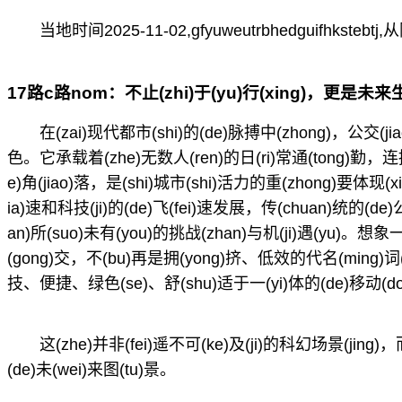
当地时间2025-11-02,gfyuweutrbhedguifhkst
17路c路nom：不止(zhi)于(yu)行(xing)，更是未来
在(zai)现代都市(shi)的(de)脉搏中(zhong)，公交(j
色。它承载着(zhe)无数人(ren)的日(ri)常通(tong)勤，连接(ji
e)角(jiao)落，是(shi)城市(shi)活力的重(zhong)要体现(
ia)速和科技(ji)的(de)飞(fei)速发展，传(chuan)统的(de)
an)所(suo)未有(you)的挑战(zhan)与机(ji)遇(yu)。想象一
(gong)交，不(bu)再是拥(yong)挤、低效的代名(ming)词(c
技、便捷、绿色(se)、舒(shu)适于一(yi)体的(de)移动(do
这(zhe)并非(fei)遥不可(ke)及(ji)的科幻场景(jing)，
(de)未(wei)来图(tu)景。