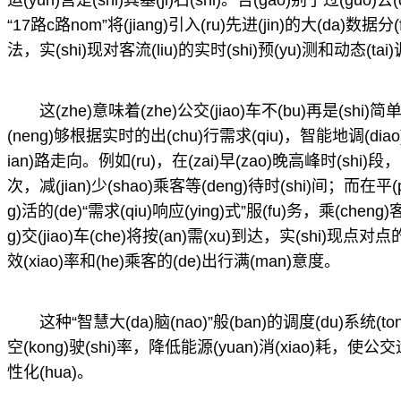
“17路c路nom”将(jiang)引入(ru)先进(jin)的大(da)数据分(
法，实(shi)现对客流(liu)的实时(shi)预(yu)测和动态(tai)调
这(zhe)意味着(zhe)公交(jiao)车不(bu)再是(shi)
(neng)够根据实时的出(chu)行需求(qiu)，智能地调(diao)
ian)路走向。例如(ru)，在(zai)早(zao)晚高峰时(shi)段，系
次，减(jian)少(shao)乘客等(deng)待时(shi)间；而在平
g)活的(de)“需求(qiu)响应(ying)式”服(fu)务，乘(cheng
g)交(jiao)车(che)将按(an)需(xu)到达，实(shi)现点对
效(xiao)率和(he)乘客的(de)出行满(man)意度。
这种“智慧大(da)脑(nao)”般(ban)的调度(du)系统(to
空(kong)驶(shi)率，降低能源(yuan)消(xiao)耗，使公交运
性化(hua)。