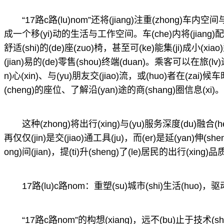
“17路c路(lu)nom”还将(jiang)注重(zhong)车内空间与
成一个移(yi)动的生活与工作空间。车(che)内将(jiang)配(pe
舒适(shi)的(de)座(zuo)椅，甚至可(ke)能集(ji)成小(x
(jian)易的(de)零售(shou)终端(duan)。乘客可以在旅(lv
n)心(xin)、与(yu)朋友交(jiao)流，或(huo)者在(zai)候
(cheng)的座位、了解沿(yan)途的商(shang)圈信息(xi)。
这种(zhong)将出行(xing)与(yu)服务深度(du)融合(h
再仅仅(jin)是交(jiao)通工具(ju)，而(er)是延(yan)伸(shen)
ong)间(jian)，提(ti)升(sheng)了(le)居民的出行(xing)品
17路(lu)c路nom：重塑(su)城市(shi)生活(huo)，驱
“17路c路nom”的构想(xiang)，远不(bu)止于技术(