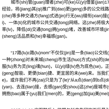
城市(shi)管(guan)理者(zhe)可(ke)以(yi)借鉴(jian)
经验，将(jiang)其(qi)推广到(dao)更(geng)多的公
(che)等多种交通方(fang)式进(jin)行无(wu)缝衔(xian)接(
i)、一体(ti)化的城市公共交通(tong)网络。这(zhe)将极大(d
率(lv)，降低(di)交通(tong)拥(yong)堵，改善城市环境(ji
(sheng)活品质和(he)幸福感(gan)。
“17路(lu)c路(lu)nom”不仅仅(jin)是一条(tiao)公交线
一种(zhong)对未来城(cheng)市生活(huo)方式(shi
服(fu)务为灵(ling)魂(hun)，以(yi)绿(lv)色为底色(se)
(geng)智能、更便(bian)捷、更宜居的未(wei)来。当我们(
e)，或许我们不再(zai)只是为了(le)“从a点(dian)到b点(d
(yan)、去连(lian)接，去感(gan)受(shou)这(zhe)座城市
拥抱(bao)属于(yu)我们(men)的，更(geng)加(jia)美(mei