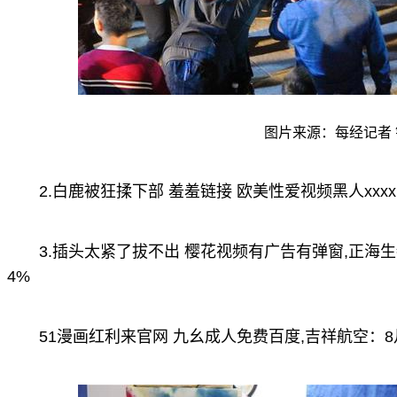
图片来源：每经记者 
2.白鹿被狂揉下部 羞羞链接 欧美性爱视频黑人xxx
3.插头太紧了拔不出 樱花视频有广告有弹窗,正海生
4%
51漫画红利来官网 九幺成人免费百度,吉祥航空：8月