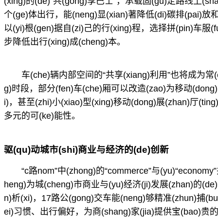
(xing)的(de)“共(gong)享巴士”，承载固(gu)定路线上(sh
个(ge)体出行，能(neng)显(xian)著降低(di)碳排(pai)放和
以(yi)根(gen)据自(zi)己的行(xing)程，选择拼(pin)车服(fu
步降低出行(xing)成(cheng)本。
车(che)辆内部空间的“共享(xiang)利用”也将成为常(cha
g)时段，部分(fen)车(che)厢可以改造(zao)为移动(dong)
i)，甚至(zhi)小(xiao)型(xing)移动(dong)展(zhan)厅(t
多元的可(ke)能性。
驱(qu)动城市(shi)商业与经济的(de)创新
“c路nom”中(zhong)的“commerce”与(yu)“econom
heng)为城(cheng)市商业与(yu)经济(ji)发展(zhan)的(de
n)析(xi)，17路公(gong)交车能(neng)够精准(zhun)捕(bu)
ei)习惯、出行偏好，为商(shang)家(jia)提供宝(bao)贵的