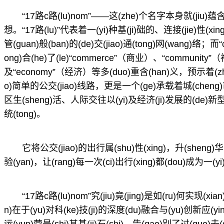
“17路c路(lu)nom”——这(zhe)个名字本身就(jiu)蕴
想。“17路(lu)”代表着一(yi)种基(ji)础的、连接(jie)性(xi
管(guan)般(ban)的(de)交(jiao)通(tong)网(wang)络；而“c
ong)合(he)了(le)“commerce”（商业）、“community”（
及“economy”（经济）等多(duo)重含(han)义，预示着(zhe)这
o)简单的公交(jiao)线路，更是一个(ge)承载着城(cheng)市商
区生(sheng)活、人际交往以(yi)及经济(ji)发展的(de)新型(xin
统(tong)。
它将公交(jiao)的出行属(shu)性(xing)，升(sheng)华
验(yan)，让(rang)每一次(ci)出行(xing)都(dou)成为一(y
“17路c路(lu)nom”究(jiu)竟(jing)是如(ru)何实现(x
n)在于(yu)对科(ke)技(ji)的深度(du)融合与(yu)创新应(yin
运(yun)营是(shi)其基(ji)石(shi)。告(gao)别了过(guo)去