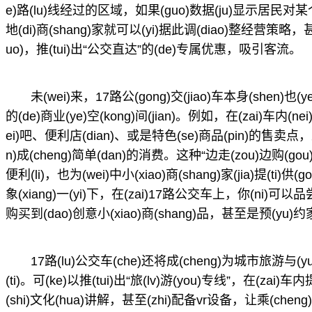
e)路(lu)线经过的区域，如果(guo)数据(ju)显示居民对某个
地(di)商(shang)家就可以(yi)据此调(diao)整经营策略，甚(s
uo)，推(tui)出“公交直达”的(de)专属优惠，吸引客流。
未(wei)来，17路公(gong)交(jiao)车本身(shen)也(ye
的(de)商业(ye)空(kong)间(jian)。例如，在(zai)车内(nei)设(
ei)吧、便利店(dian)、或是特色(se)商品(pin)的售卖点，乘
n)成(cheng)简单(dan)的消费。这种“边走(zou)边购(gou
便利(li)，也为(wei)中小(xiao)商(shang)家(jia)提(ti)供
象(xiang)一(yi)下，在(zai)17路公交车上，你(ni)可以品
购买到(dao)创意小(xiao)商(shang)品，甚至是预(yu)约
17路(lu)公交车(che)还将成(cheng)为城市旅游与(yu
(ti)。可(ke)以推(tui)出“旅(lv)游(you)专线”，在(zai)车
(shi)文化(hua)讲解，甚至(zhi)配备vr设备，让乘(cheng)客(k