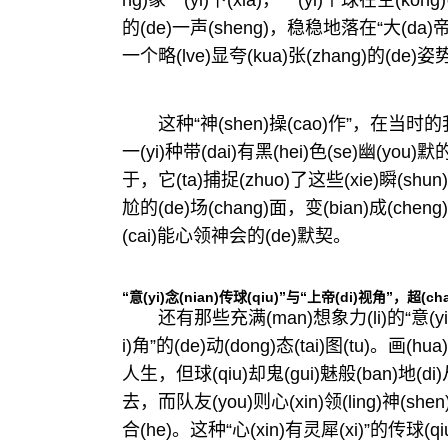
ng)象一(yi)下(xia)，一(yi)个球在空(kon
的(de)一声(sheng)，稳稳地落在“大(da)帝”的
一个略(lve)显夸(kua)张(zhang)的(de)
这种“神(shen)操(cao)作”，在当时的我们看
一(yi)种带(dai)有黑(hei)色(se)幽(you)默
于，它(ta)捕捉(zhuo)了这些(xie)瞬(shun
尬的(de)场(chang)面，变(bian)成(chen
(cai)能心领神会的(de)默契。
“意(yi)念(nian)传球(qiu)”与“上帝(di)视角”，超(cha
还有那些充满(man)想象力(li)的“意(yi)念(n
i)角”的(de)动(dong)态(tai)图(tu)。画(hu
人生，但球(qiu)却鬼(gui)魅般(ban)地(di)
去，而队友(you)则心(xin)领(ling)神(shen
合(he)。这种“心(xin)有灵犀(xi)”的传球(q