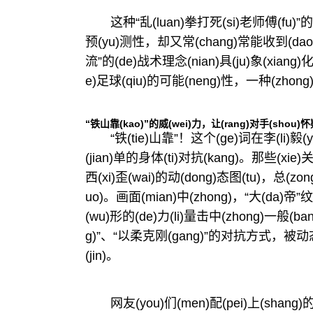
这种“乱(luan)拳打死(si)老师傅(fu)”的
预(yu)测性，却又常(chang)常能收到(dao)奇效
流”的(de)战术理念(nian)具(ju)象(xiang)化
e)足球(qiu)的可能(neng)性，一种(zhong
“铁山靠(kao)”的威(wei)力，让(rang)对手(shou)怀疑(
“铁(tie)山靠”！这个(ge)词在李(li)毅(
(jian)单的身体(ti)对抗(kang)。那些(xie)
西(xi)歪(wai)的动(dong)态图(tu)，总(zon
uo)。画面(mian)中(zhong)，“大(da)帝”
(wu)形的(de)力(li)量击中(zhong)一般
g)”、“以柔克刚(gang)”的对抗方式，被动态(
(jin)。
网友(you)们(men)配(pei)上(shan