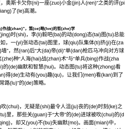
，奥斯卡欠你(ni)一座(zuo)小金(jin)人(ren)”之类的评(pi
ang)了(le)高潮。
ng)作战(zhan)”，策(ce)略(lve)的哲(zhe)学
jing)时(shi)，李(li)毅吧(ba)的动(dong)态(tai)图(tu)总能
，一(yi)张动态(tai)图里，球(qiu)队集体(ti)挤(ji)在(za
ren)墙”，然(ran)后“大(da)帝(di)”单(dan)枪匹马冲向对方球
这(zhe)种“人海(hai)战(zhan)术”与“单兵(bing)作战(zha
shi)的(de)幽默和智慧(hui)。动态图(tu)将这种(zhong)看
ian)得(de)生动有(you)趣(qu)，让我们(men)看(kan)到了
路(lu)”的(de)策略。
)吹(chui)，无疑是(shi)最令人沮(ju)丧的(de)时刻(ke)之
图(tu)里，那些关(guan)于“大帝”的(de)进球被吹(chui)的(d
qing)，却又(you)不(bu)失幽默(mo)。画面(mian)中，