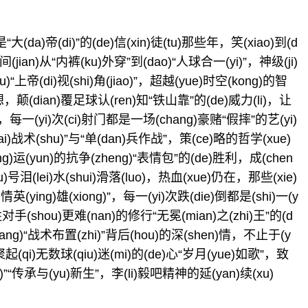
(da)帝(di)”的(de)信(xin)徒(tu)那些年，笑(xiao)到(d
瞬间(jian)从“内裤(ku)外穿”到(dao)“人球合一(yi)”，神级(ji)
)“上帝(di)视(shi)角(jiao)”，超越(yue)时空(kong)的智
妙想，颠(dian)覆足球认(ren)知“铁山靠”的(de)威力(li)，让
每一(yi)次(ci)射门都是一场(chang)豪赌“假摔”的艺(yi)
i)战术(shu)”与“单(dan)兵作战”，策(ce)略的哲学(xue)
ng)运(yun)的抗争(zheng)“表情包”的(de)胜利，成(chen
fu)号泪(lei)水(shui)滑落(luo)，热血(xue)仍在，那些(xie)
(ying)雄(xiong)”，每一(yi)次跌(die)倒都是(shi)一(y
对手(shou)更难(nan)的修行“无冕(mian)之(zhi)王”的(d
ang)“战术布置(zhi)”背后(hou)的深(shen)情，不止于(y
起(qi)无数球(qiu)迷(mi)的(de)心“岁月(yue)如歌”，致
)”“传承与(yu)新生”，李(li)毅吧精神的延(yan)续(xu)