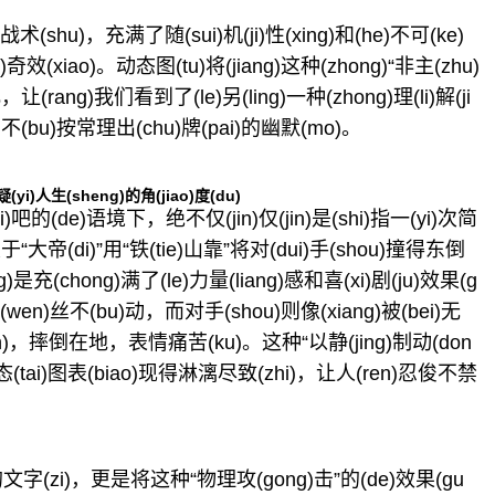
战术(shu)，充满了随(sui)机(ji)性(xing)和(he)不可(ke)
(xiao)。动态图(tu)将(jiang)这种(zhong)“非主(zhu)
，让(rang)我们看到了(le)另(ling)一种(zhong)理(li)解(ji
)不(bu)按常理出(chu)牌(pai)的幽默(mo)。
yi)人生(sheng)的角(jiao)度(du)
yi)吧的(de)语境下，绝不仅(jin)仅(jin)是(shi)指一(yi)次简
关于“大帝(di)”用“铁(tie)山靠”将对(dui)手(shou)撞得东倒
g)是充(chong)满了(le)力量(liang)感和喜(xi)剧(ju)效果(g
纹(wen)丝不(bu)动，而对手(shou)则像(xiang)被(bei)无
(ban)，摔倒在地，表情痛苦(ku)。这种“以静(jing)制动(don
tai)图表(biao)现得淋漓尽致(zhi)，让人(ren)忍俊不禁
g)的文字(zi)，更是将这种“物理攻(gong)击”的(de)效果(gu