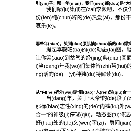
引(yin)子：那一年(nian)，我们(men)都(dou)是“大帝
我们聚(ju)集(ji)在(zai)李毅吧，不仅仅是
份(fen)纯(chun)粹的(de)热爱(ai)，那
哀乐(le)。
那些年(nian)，笑到(dao)腹肌抽(chou)筋的(de)爆笑
提起李毅吧(ba)的(de)动态(tai)图，脑
让你笑(xiao)到岔气的经(jing)典(dian)
i)当(dang)年我(wo)们集体智(zhi)慧(hui)
ng)活的(de)一(yi)种独(du)特解读(du)。
从“内(nei)裤外(wai)穿”到(dao)“人(ren)球(qiu)合一
当(dang)年，关于“大帝”的(de)段子(z
那标(biao)志性(xing)的(de)“内裤(ku)外
合一”的神级(ji)停球(qiu)。动态图(tu)将这(
好(hao)处的(de)文(wen)字(zi)，瞬间(jia