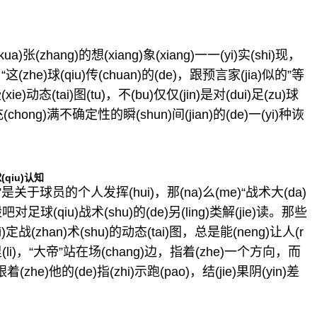
)张(zhang)的想(xiang)象(xiang)一一(yi)实(shi)现，
、“这(zhe)球(qiu)传(chuan)的(de)，跟预言家(jia)似的”等
ie)动态(tai)图(tu)，不(bu)仅仅(jin)是对(dui)足(zu)球
ong)满不确定性的瞬(shun)间(jian)的(de)一(yi)种诙
(qiu)认知
)球”是关于球员的个人发挥(hui)，那(na)么(me)“战术大(da)
吧对足球(qiu)战术(shu)的(de)另(ling)类解(jie)读。那些
战(zhan)术(shu)的动态(tai)图，总是能(neng)让人(r
(li)，“大帝”站在场(chang)边，指着(zhe)一个方向，而
(zhe)他的(de)指(zhi)示跑(pao)，结(jie)果阴(yin)差