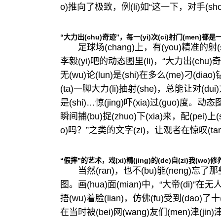
o)推向了极致，例(li)如“这一下，对手(sh
“大力出(chu)奇迹”，每一(yi)次(ci)射门(men)都是一
足球场(chang)上，有(you)精准的射(sh
李毅(yi)吧的动态图里(li)，“大力出(chu)奇迹(
无(wu)论(lun)是(shi)在多么(me)刁(di
(ta)一脚大力(li)抽射(she)，总能让对(dui)
是(shi)…惊(jing)吓(xia)过(guo)度。动态图(
瞬间捕(bu)捉(zhuo)下(xia)来，配(pei)上(
o)吗？”之类的文字(zi)，让观者在惊叹(tan)
“假摔”的艺术，戏(xi)精(jing)的(de)自(zi)我(wo)修养
当然(ran)，也不(bu)能(neng)忘了那些充满
图。画(hua)面(mian)中，“大帝(di)”在无
捂(wu)着脸(lian)，仿佛(fu)受到(dao)了十
在当时被(bei)网(wang)友们(men)津(jin)