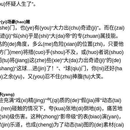
ou)怀疑人生了”。
(yi)场豪(hao)赌
e)门，也(ye)有(you)“大力出(chu)奇迹(ji)”。而在(zai)
ji)”似(shi)乎是(shi)“大(da)帝”的专(zhuan)属技能。
ao)钻的(de)角度，多么(me)危险(xian)的位置(zhi)，只要他
方门(men)将措(cuo)手(shou)不及，或(huo)者说(shuo)
tu)将(jiang)这(zhe)些(xie)“大(da)力出奇迹(ji)”的(de)
shang)“这球…进(jin)了！”、“球(qiu)门，你(ni)还好(ha
之余(yu)，又(you)忍不住(zhu)捧腹(fu)大笑。
(yang)
“戏(xi)精(jing)”气(qi)质的(de)“假(jia)摔”动态(tai)
人(ren)碰触的情况下，夸(kua)张地(di)倒地(di)，痛苦地
(shi)级伤害。这种(zhong)“影帝级”的表(biao)演(yan)，
津(jin)乐道，也成(cheng)为了动态(tai)图的(de)素材(cai)