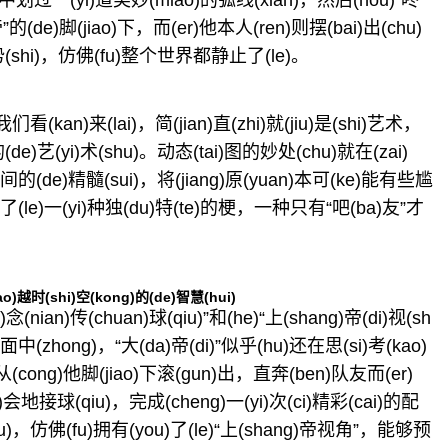
g)中划过一(yi)道美妙(miao)的弧线(xian)，然后(hou)“咚”
(de)脚(jiao)下，而(er)他本人(ren)则摆(bai)出(chu)
姿势(shi)，仿佛(fu)整个世界都静止了(le)。
(kan)来(lai)，简(jian)直(zhi)就(jiu)是(shi)艺术，
的(de)艺(yi)术(shu)。动态(tai)图的妙处(chu)就在(zai)
)间的(de)精髓(sui)，将(jiang)原(yuan)本可(ke)能有些尴
g)了(le)一(yi)种独(du)特(te)的梗，一种只有“吧(ba)友”才
o)越时(shi)空(kong)的(de)智慧(hui)
ian)传(chuan)球(qiu)”和(he)“上(shang)帝(di)视(sh
a)面中(zhong)，“大(da)帝(di)”似乎(hu)还在思(si)考(kao)
从(cong)他脚(jiao)下滚(gun)出，直奔(ben)队友而(er)
)会地接球(qiu)，完成(cheng)一(yi)次(ci)精彩(cai)的配
iu)，仿佛(fu)拥有(you)了(le)“上(shang)帝视角”，能够预