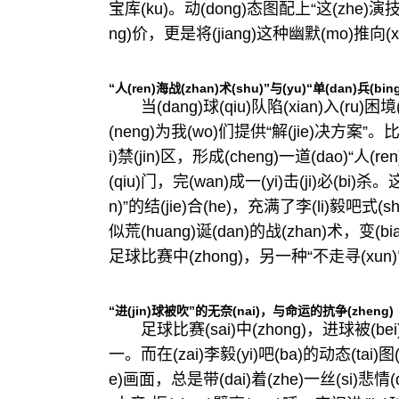
宝库(ku)。动(dong)态图配上“这(zhe)演技
ng)价，更是将(jiang)这种幽默(mo)推向(xi
“人(ren)海战(zhan)术(shu)”与(yu)“单(dan)兵(bi
当(dang)球(qiu)队陷(xian)入(ru)困境(
(neng)为我(wo)们提供“解(jie)决方案”。比如
i)禁(jin)区，形成(cheng)一道(dao)“人(
(qiu)门，完(wan)成一(yi)击(ji)必(bi)杀。
n)”的结(jie)合(he)，充满了李(li)毅吧式(
似荒(huang)诞(dan)的战(zhan)术，变(b
足球比赛中(zhong)，另一种“不走寻(xun)常
“进(jin)球被吹”的无奈(nai)，与命运的抗争(zheng)
足球比赛(sai)中(zhong)，进球被(bei
一。而在(zai)李毅(yi)吧(ba)的动态(tai)
e)画面，总是带(dai)着(zhe)一丝(si)悲情(