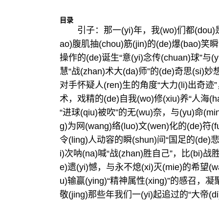
目录
引子：那一(yi)年，我(wo)们都(dou)是“大
ao)腹肌抽(chou)筋(jin)的(de)爆(bao)笑
操作的(de)诞生“意(yi)念传(chuan)球”与(yu
慧“战(zhan)术大(da)师”的(de)奇思(si)
对手怀疑人(ren)生的角度“大力(li)出奇迹”，
术，戏精的(de)自我(wo)修(xiu)养“人海(ha
“进球(qiu)被吹”的无(wu)奈，与(yu)命(mi
g)为网(wang)络(luo)文(wen)化的(de)符(
令(ling)人动容的瞬(shun)间“国足的(de)悲情英
i)次呐(na)喊“战(zhan)胜自己”，比(bi)战胜
e)遗(yi)憾，与永不熄(xi)灭(mie)的希望(w
u)输赢(ying)“精神属性(xing)”的感召，凝聚
敬(jing)那些年我们一(yi)起追过的“大帝(di