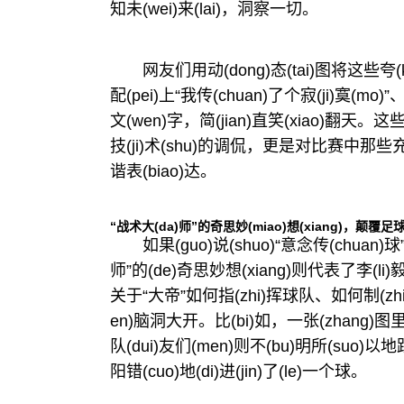
知未(wei)来(lai)，洞察一切。
网友们用动(dong)态(tai)图将这些夸(kua
配(pei)上“我传(chuan)了个寂(ji)寞(mo)”
文(wen)字，简(jian)直笑(xiao)翻天。这些(x
技(ji)术(shu)的调侃，更是对比赛中那些充(ch
谐表(biao)达。
“战术大(da)师”的奇思妙(miao)想(xiang)，颠覆足球
如果(guo)说(shuo)“意念传(chuan
师”的(de)奇思妙想(xiang)则代表了李(li)毅
关于“大帝”如何指(zhi)挥球队、如何制(zhi)定
en)脑洞大开。比(bi)如，一张(zhang)图里
队(dui)友们(men)则不(bu)明所(suo)以地跟着
阳错(cuo)地(di)进(jin)了(le)一个球。