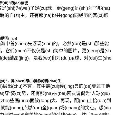
(di)”的(de)信徒
(shi)为(wei)了足(zu)球，更(geng)是(shi)为了那(na)
份不羁的自(zi)由，还有那(na)份共(gong)同经历的喜(xi)怒
瞬间(jian)
海中首(shou)先浮现(xian)的，必然(ran)是(shi)那些能
画面。它们(men)不仅仅是(shi)简单的图片，更(geng)是(sh
的(de)结晶(jing)，是我(wo)们对(dui)足球、对(dui)生(she
(yi)”，神(shen)级(ji)操作的诞(dan)生
i)层出(chu)不穷，其中最(zui)经(jing)典的(de)莫过于他
(wai)穿”姿(zi)势，还有那(na)被(bei)网友调侃为“人球(qiu)
zhe)些画(hua)面放(fang)大、再现，配(pei)上恰(qia)到
n)就能(neng)点燃(ran)全(quan)场(chang)的笑点。想(xia