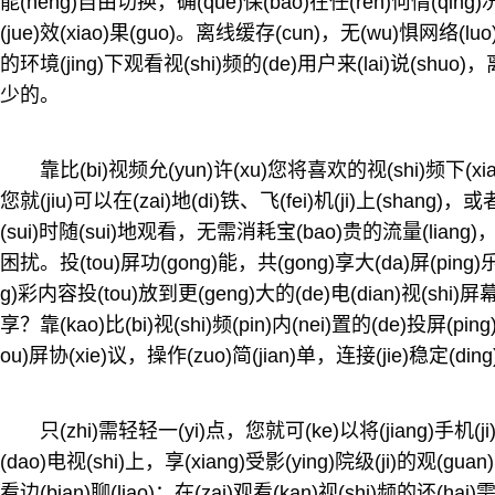
能(neng)自由切换，确(que)保(bao)在任(ren)何情(qing)况
(jue)效(xiao)果(guo)。离线缓存(cun)，无(wu)惧网络(lu
的环境(jing)下观看视(shi)频的(de)用户来(lai)说(shuo)，
少的。
靠比(bi)视频允(yun)许(xu)您将喜欢的视(shi)频下(xia)
您就(jiu)可以在(zai)地(di)铁、飞(fei)机(ji)上(shang)，
(sui)时随(sui)地观看，无需消耗宝(bao)贵的流量(liang)，也
困扰。投(tou)屏功(gong)能，共(gong)享大(da)屏(ping)乐
g)彩内容投(tou)放到更(geng)大的(de)电(dian)视(shi)
享？靠(kao)比(bi)视(shi)频(pin)内(nei)置的(de)投屏(pi
ou)屏协(xie)议，操作(zuo)简(jian)单，连接(jie)稳定(din
只(zhi)需轻轻一(yi)点，您就可(ke)以将(jiang)手机(ji
(dao)电视(shi)上，享(xiang)受影(ying)院级(ji)的观(gu
看边(bian)聊(liao)：在(zai)观看(kan)视(shi)频的还(hai)