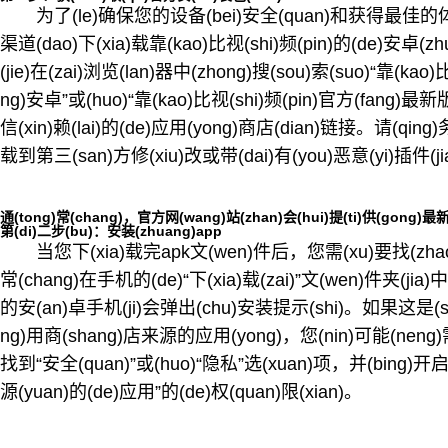
为了(le)确保您的设备(bei)安全(quan)和获得最佳的体
渠道(dao)下(xia)载靠(kao)比视(shi)频(pin)的(de)安卓(
(jie)在(zai)浏览(lan)器中(zhong)搜(sou)索(suo)“靠(ka
ng)安卓”或(huo)“靠(kao)比视(shi)频(pin)官方(fang)
信(xin)赖(lai)的(de)应用(yong)商店(dian)链接。请(qin
载到第三(san)方修(xiu)改或带(dai)有(you)恶意(yi)插件(j
通(tong)常(chang)，官方网(wang)站(zhan)会(hui)提(ti)供(gong)
第(di)二步(bu)：安装(zhuang)app
当您下(xia)载完apk文(wen)件后，您需(xu)要找(zh
常(chang)在手机的(de)“下(xia)载(zai)”文(wen)件夹(jia)
的安(an)卓手机(ji)会弹出(chu)安装提示(shi)。如果这是(shi)
ng)用商(shang)店来源的应用(yong)，您(nin)可能(neng)需
找到“安全(quan)”或(huo)“隐私”选(xuan)项，并(bing)开启(
源(yuan)的(de)应用”的(de)权(quan)限(xian)。