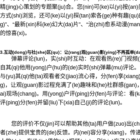
精(jing)心策划的专题聚(ju)合。您(nin)可(ke)以(yi)按(an
方式(shi)浏览，还可(ke)以(yi)探(tan)索各(ge)种有趣(qu
g)”、“最新(xin)科(ke)幻大(da)片”、“治(zhi)愈系动漫(m
的惊喜(xi)。
3.互动(dong)与社(she)区(qu)：让(rang)观(guan)影(ying)不再孤单(da
弹幕评论(lun)，实(shi)时互动：在观看热(re)门视频(pin
自其(qi)他用(yong)户(hu)的(de)实时(shi)弹幕(mu)
与(yu)其(qi)他(ta)观看者交(jiao)流心得，分(fen)享(xia
g)，让观(guan)影过程充满了(le)趣味和(he)社群感(gan)
ai)现场(chang)。用(yong)户评(ping)分(fen)与评论：看(
评(ping)分(fen)并留(liu)下(xia)自己(ji)的评论(lun)。
您的评价不仅(jin)可以帮助其他(ta)用户做(zuo)出(chu)
者(zhe)提供宝贵的(de)反馈。内(nei)容分享(xiang)，传递