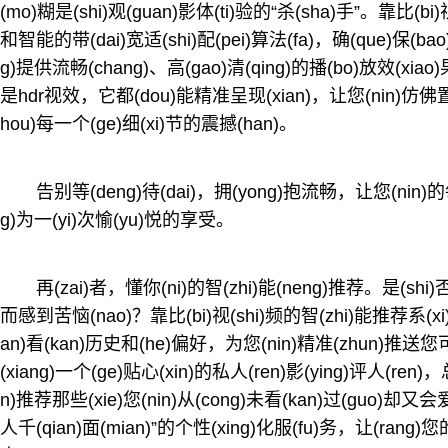
(mo)糊是(shi)观(guan)影体(ti)验的“杀(sha)手”。靠比
和智能的带(dai)宽适(shi)配(pei)算法(fa)，确(que)保(b
g)提供流畅(chang)、高(gao)清(qing)的播(bo)放效(xia
是hdr视效，它都(dou)能精准呈现(xian)，让您(nin)仿佛置身
hou)每一个(ge)细(xi)节的震撼(han)。
告别等(deng)待(dai)，拥(yong)抱流畅，让您(nin)的每(
g)为一(yi)次愉(yu)悦的享受。
再(zai)者，懂你(ni)的智(zhi)能(neng)推荐。是(s
而感到苦恼(nao)？靠比(bi)视(shi)频的智(zhi)能推荐系(x
an)看(kan)历史和(he)偏好，为您(nin)精准(zhun)推送
(xiang)一个(ge)贴心(xin)的私人(ren)影(ying)评人(ren
n)推荐那些(xie)您(nin)从(cong)未看(kan)过(guo)却又会
人千(qian)面(mian)”的个性(xing)化服(fu)务，让(rang)