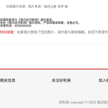
封面图片来源：图片来源：每经记者 名称 摄
如需转载请与《每日经济新闻》报社联系。
未经《每日经济新闻》报社授权，严禁转载或镜像，违者必究。
读者热线：4008890008
特别提醒
：如果我们使用了您的图片，请作者与索取稿酬。如您不希望作
相关信息
关注好利来
加入
好利来 copyright © 2