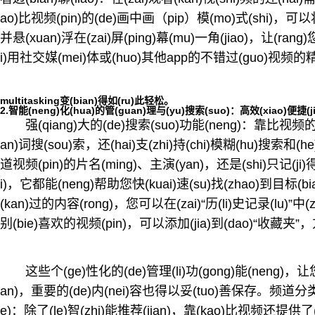
ao)比视频(pin)的(de)画中画（pip）模(mo)式(shi)，可以将视
并悬(xuan)浮在(zai)屏(ping)幕(mu)一角(jiao)，让(ran
i)用社交媒(mei)体或(huo)其他app的不错过(guo)视频的精(j
multitasking变(bian)得如(ru)此轻松。
2.智能(neng)化(hua)的管(guan)理与(yu)搜索(suo)：高效(xiao)便捷(ji
强(qiang)大的(de)搜索(suo)功能(neng)：靠比视频的搜
an)词搜(sou)索，还(hai)支(zhi)持(chi)模糊(hu)搜索和(h
道视频(pin)的片名(ming)、主演(yan)，还是(shi)只记(ji)得一
i)，它都能(neng)帮助您快(kuai)速(su)找(zhao)到目标(
(kan)过的内容(rong)，您可以在(zai)“历(li)史记录(lu)”中(z
别(bie)喜欢的视频(pin)，可以添加(jia)到(dao)“收藏夹”，
这些个(ge)性化的(de)管理(li)功(gong)能(neng)，让您
an)，重要的(de)内(nei)容也得以妥(tuo)善保存。频道分类(lei)
e)：除了(le)智(zhi)能推荐(jian)，靠(kao)比视频还提供了(le