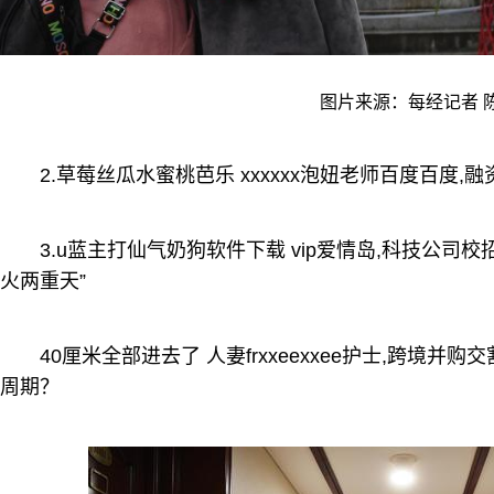
图片来源：每经记者 
2.草莓丝瓜水蜜桃芭乐 xxxxxx泡妞老师百度百度
3.u蓝主打仙气奶狗软件下载 vip爱情岛,科技公司校
火两重天”
40厘米全部进去了 人妻frxxeexxee护士,跨境
周期？