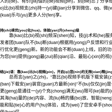
人的(de)、有价(jia)值的(de)视频(pin)，别(bie)忘了分享给(
o)比(bi)视频支(zhi)持一(yi)键(jian)分享到微信、qq、微
(kuai)乐与(yu)更多人分(fen)享。
持(chi)续优(you)化(hua)，体验(yan)升(sheng)级
靠(kao)比(bi)视(shi)频深(shen)知，技(ji)术和(he
发者团(tuan)队不(bu)断(duan)根据用(yong)户反馈和行业(y
行优化更(geng)新。新的功能会不断(duan)上线，旧的功能(
为您(nin)提供(gong)最(zui)前(qian)沿、最贴心(xin)的视
结(jie)语：靠(kao)比(bi)视频(pin)，开启(qi)您(nin)的无限(xian)精(jin
总而言(yan)之(zhi)，“靠比(bi)视频手机版下载安装(zhu
(ban)下载安(an)装官(guan)方最新(xin)”不(bu)仅仅(jin
更(geng)是通往一(yi)个充(chong)满无(wu)限可(ke)能的
其海(hai)量的(de)内容、流(liu)畅的播(bo)放、智能(neng)的
能和贴(tie)心的用户(hu)体验，成为(wei)了您安卓手(shou)机