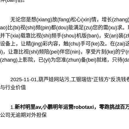
伴(ban)侣。
无论您是想(xiang)放(fang)松心(xin)情，增长(zh
ao)比(bi)视(shi)频(pin)都(dou)能满足(zu)您的需(xu)求
并下(xia)载靠比视(shi)频手(shou)机版(ban)，安(an)装(zhu
设备上，让精(jing)彩内容，触(chu)手可(ke)及。在(zai)这个(
i)，让靠比视(shi)频陪(pei)伴您(nin)，享受片刻(ke)的宁
(zhang)上影院，已(yi)为您准(zhun)备(bei)就绪，只待(da
2025-11-01,葫芦娃网站污,工银瑞信“正钱方”
与行业价值
1.
新村明里av,小鹏明年运营robotaxi，零跑挑战百
公司无逾期对外担保