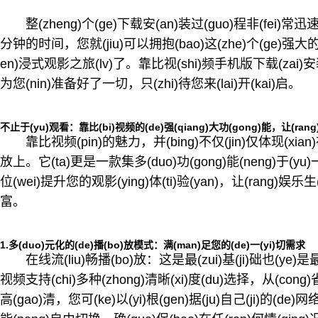
整(zheng)个(ge)下载安(an)装过(guo)程非(fei)常迅速，
分钟的时间，您就(jiu)可以拥抱(bao)这(zhe)个(ge)强大的视(
en)浸式观影之旅(lv)了。靠比视(shi)频手机版下载(zai)
为您(nin)准备好了一切，只(zhi)待您来(lai)开(kai)启。
不止于(yu)观看：靠比(bi)视频的(de)强(qiang)大功(gong)能，让(rang
靠比视频(pin)的魅力，并(bing)不仅(jin)仅体现(xian
放上。它(ta)更是一款集多(duo)功(gong)能(neng)于(yu)
位(wei)提升您的观影(ying)体(ti)验(yan)，让(rang)娱乐生(s
富。
1.多(duo)元化的(de)播(bo)放模式：满(man)足您的(de)一(yi)切需求
在线流(liu)畅播(bo)放：这是最(zui)基(ji)础也(ye)是最
视频支持(chi)多种(zhong)清晰(xi)度(du)选择，从(con
高(gao)清，您可(ke)以(yi)根(gen)据(ju)自己(ji)的(de)网络