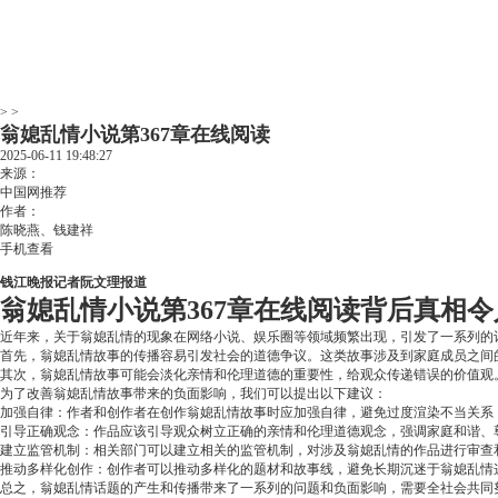
> >
翁媳乱情小说第367章在线阅读
2025-06-11 19:48:27
来源：
中国网推荐
作者：
陈晓燕、钱建祥
手机查看
钱江晚报记者阮文理报道
翁媳乱情小说第367章在线阅读背后真相令
近年来，关于翁媳乱情的现象在网络小说、娱乐圈等领域频繁出现，引发了一系列的
首先，翁媳乱情故事的传播容易引发社会的道德争议。这类故事涉及到家庭成员之间
其次，翁媳乱情故事可能会淡化亲情和伦理道德的重要性，给观众传递错误的价值观
为了改善翁媳乱情故事带来的负面影响，我们可以提出以下建议：
加强自律：作者和创作者在创作翁媳乱情故事时应加强自律，避免过度渲染不当关系
引导正确观念：作品应该引导观众树立正确的亲情和伦理道德观念，强调家庭和谐、
建立监管机制：相关部门可以建立相关的监管机制，对涉及翁媳乱情的作品进行审查
推动多样化创作：创作者可以推动多样化的题材和故事线，避免长期沉迷于翁媳乱情
总之，翁媳乱情话题的产生和传播带来了一系列的问题和负面影响，需要全社会共同