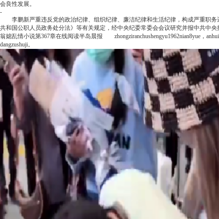
会良性发展。
-
李鹏新严重违反党的政治纪律、组织纪律、廉洁纪律和生活纪律，构成严重职务违
共和国公职人员政务处分法》等有关规定，经中央纪委常委会会议研究并报中共中央
翁媳乱情小说第367章在线阅读
半岛晨报
zhongziranchushengyu1962nian8yue，anhuiton
dangzushuji。