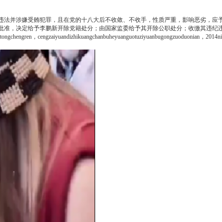
法并涉嫌受贿犯罪，且在党的十八大后不收敛、不收手，性质严重，影响恶劣，应予
批准，决定给予李鹏新开除党籍处分；由国家监委给予其开除公职处分；收缴其违纪
gchengren，cengzaiyuandizhikuangchanbuheyuanguotuziyuanbugongzuoduonian，2014nia