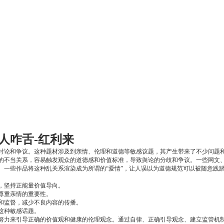
人咋舌-红利来
讨论和争议。这种题材涉及到亲情、伦理和道德等敏感议题，其产生带来了不少问题
的不当关系，容易触发观众的道德感和价值标准，导致舆论的分歧和争议。一些网文
。一些作品将这种乱关系渲染成为所谓的“爱情”，让人误以为道德规范可以被随意践
，坚持正能量价值导向。
尊重亲情的重要性。
和监督，减少不良内容的传播。
这种敏感话题。
努力来引导正确的价值观和健康的伦理观念。通过自律、正确引导观念、建立监管机