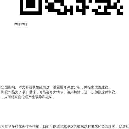
哔哩哔哩
和负面影响。本文将就翁媳乱情这一话题展开深度分析，并提出改善建议。
、影视作品为了吸引眼球，可能会夸大情节、渲染煽情，进一步加剧这种争议。
踏，从而对家庭伦理产生误导和破坏。
制和推动多样化创作等措施，我们可以逐步减少这类敏感题材带来的负面影响，促进社