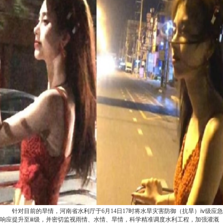
针对目前的旱情，河南省水利厅于6月14日17时将水旱灾害防御（抗旱）ⅳ级应急
响应提升至ⅲ级，并密切监视雨情、水情、旱情，科学精准调度水利工程，加强灌溉