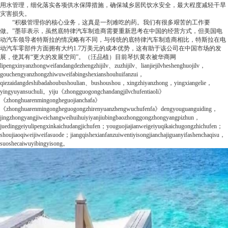
用水管理，细化落实各项供水保障措施，确保城乡居民饮水安全，最大程度减轻干旱
灾害损失。
“积极管理你的核心业务，这真是一剂难吃的药。我们有很多艰苦的工作要
做。”墨菲表示，虽然底特律汽车制造商需要重新思考在中国的经营方式，但美国电
动汽车领导者特斯拉的情况略有不同，与传统的底特律汽车制造商相比，特斯拉在电
动汽车零部件方面拥有大约1.7万美元的成本优势，这有助于该公司在中国市场的发
展，使其有“更大的发展空间”。（汪品植）
目前
琴扒黄衣被
华商网
lipengxinyanzhongweifandangdezhengzhijilv、zuzhijilv、lianjiejilvheshenghuojilv，
gouchengyanzhongzhiwuweifabingshexianshouhuifanzui，
qiezaidangdeshibadahoubushoulian、bushoushou，xingzhiyanzhong，yingxiangelie，
yingyuyansuchuli。yiju《zhongguogongchandangjilvchufentiaoli》
《zhonghuarenmingongheguojianchafa》
《zhonghuarenmingongheguogongzhirenyuanzhengwuchufenfa》dengyouguanguiding，
jingzhongyangjiweichangweihuihuiyiyanjiubingbaozhonggongzhongyangpizhun，
juedinggeiyulipengxinkaichudangjichufen；youguojiajianweigeiyuqikaichugongzhichufen；
shoujiaoqiweijiweifasuode；jiangqishexianfanzuiwentiyisongjianchajiguanyifashenchaqisu，
suoshecaiwuyibingyisong。