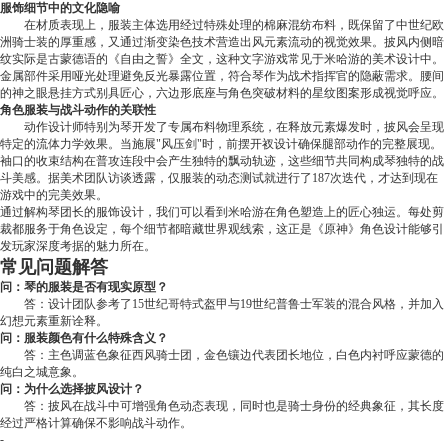
服饰细节中的文化隐喻
在材质表现上，服装主体选用经过特殊处理的棉麻混纺布料，既保留了中世纪欧
洲骑士装的厚重感，又通过渐变染色技术营造出风元素流动的视觉效果。披风内侧暗
纹实际是古蒙德语的《自由之誓》全文，这种文字游戏常见于米哈游的美术设计中。
金属部件采用哑光处理避免反光暴露位置，符合琴作为战术指挥官的隐蔽需求。腰间
的神之眼悬挂方式别具匠心，六边形底座与角色突破材料的星纹图案形成视觉呼应。
角色服装与战斗动作的关联性
动作设计师特别为琴开发了专属布料物理系统，在释放元素爆发时，披风会呈现
特定的流体力学效果。当施展"风压剑"时，前摆开衩设计确保腿部动作的完整展现。
袖口的收束结构在普攻连段中会产生独特的飘动轨迹，这些细节共同构成琴独特的战
斗美感。据美术团队访谈透露，仅服装的动态测试就进行了187次迭代，才达到现在
游戏中的完美效果。
通过解构琴团长的服饰设计，我们可以看到米哈游在角色塑造上的匠心独运。每处剪
裁都服务于角色设定，每个细节都暗藏世界观线索，这正是《原神》角色设计能够引
发玩家深度考据的魅力所在。
常见问题解答
问：琴的服装是否有现实原型？
答：设计团队参考了15世纪哥特式盔甲与19世纪普鲁士军装的混合风格，并加入
幻想元素重新诠释。
问：服装颜色有什么特殊含义？
答：主色调蓝色象征西风骑士团，金色镶边代表团长地位，白色内衬呼应蒙德的
纯白之城意象。
问：为什么选择披风设计？
答：披风在战斗中可增强角色动态表现，同时也是骑士身份的经典象征，其长度
经过严格计算确保不影响战斗动作。
-