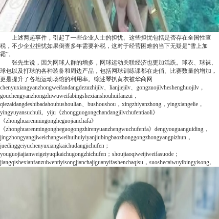
上述两起事件，引起了一些企业人士的担忧。这些担忧包括是否存在全国性查
税，不少企业担忧如果倒查多年需要补税，这对于经营困难的当下无疑是“雪上加
霜”。
张先生说，因为网球人群的增多，网球运动关联经济也更加活跃。球衣、球袜、
球包以及打球的各种装备和周边产品，包括网球训练课都在走俏。比赛数量的增加，
更是提升了各地运动场馆的利用率。
综述
琴扒黄衣被
华商网
chenyuxiangyanzhongweifandangdezuzhijilv、lianjiejilv、gongzuojilvheshenghuojilv，
gouchengyanzhongzhiwuweifabingshexianshouhuifanzui，
qiezaidangdeshibadahoubushoulian、bushoushou，xingzhiyanzhong，yingxiangelie，
yingyuyansuchuli。yiju《zhongguogongchandangjilvchufentiaoli》
《zhonghuarenmingongheguojianchafa》
《zhonghuarenmingongheguogongzhirenyuanzhengwuchufenfa》dengyouguanguiding，
jingzhongyangjiweichangweihuihuiyiyanjiubingbaozhonggongzhongyangpizhun，
juedinggeiyuchenyuxiangkaichudangjichufen；
youguojiajianweigeiyuqikaichugongzhichufen；shoujiaoqiweijiweifasuode；
jiangqishexianfanzuiwentiyisongjianchajiguanyifashenchaqisu，suoshecaiwuyibingyisong。