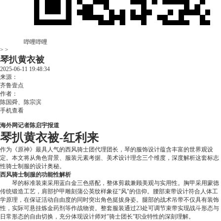
哔哩哔哩
> >
琴扒黄衣被
2025-06-11 19:48:34
来源：
齐鲁壹点
作者：
陈国舜、陈宗滨
手机查看
海外网记者陈启宇报道
琴扒黄衣被-红利来
作为《原神》最具人气的西风骑士团代理团长，琴的服饰设计蕴含丰富的世界观设
定。本文将从角色背景、服装元素考据、美术设计理念三个维度，深度解析这套标志
性骑士制服的设计奥秘。
西风骑士制服的功能性解析
琴的标准装束采用蓝白金三色搭配，整体剪裁兼顾美观与实用性。胸甲采用蒙德
传统锻造工艺，肩部护甲雕刻蒲公英纹样象征"风"的信仰。腰部束带设计符合人体工
学原理，在保证活动自由度的同时突出角色挺拔身姿。腿部的战术吊带不仅具有装饰
性，实际可悬挂炼金药剂等作战物资。整套服装通过23处可调节束带实现战斗形态与
日常形态的自由切换，充分体现设计师对"骑士团长"职业特性的深刻理解。