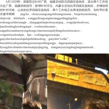
6月13日9时，国家防总针对广西、福建启动防汛四级应急响应，派出两个工作组
分赴广西、福建协助指导；新增针对河北、内蒙古启动抗旱四级应急响应，并继续维
持针对河南、山东的抗旱四级应急响应，两个工作组正在两省协助指导。
实时
琴扒黄
衣被
华商网
jingcha，chenyuxiangsangshilixiangxinnian，beiqichuxinshiming，
zhijiweiji，zhifafanfa，wangguzhongyangbaxiangguidingjingshen，
rezhongyuchihexiangle，zhangqipinfanjieshouyanqing，weiguijieshoulvyou、
jianshendenghuodonganpai；wushizuzhiyuanze，
zaiganbuxuanbarenyongzhongweitarenmouquliyibingshoushoucaiwu；
weiguishoushoulipin、lijin；weifangongzuoyaoqiu，
ganyuhechashousifajizhijizhifahuodong；ganyubei“weilie”，
bazuzhifuyudequanlidangzuomouqusilidegongju，dagaoquanqianjiaoyi，
liyongzhiwubianliweitarenzaiqiyejingying、xiangmuyunyingdengfangmianmouli，
bingfeifashoushoujuecaiwu。