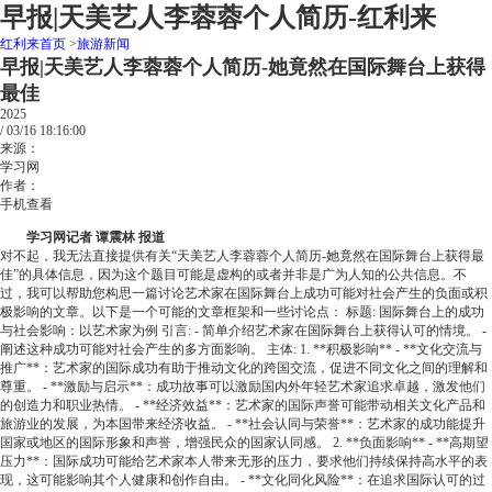
早报|天美艺人李蓉蓉个人简历-红利来
红利来首页
>
旅游新闻
早报|天美艺人李蓉蓉个人简历-她竟然在国际舞台上获得
最佳
2025
/
03/16
18:16:00
来源：
学习网
作者：
手机查看
学习网记者 谭震林 报道
对不起，我无法直接提供有关“天美艺人李蓉蓉个人简历-她竟然在国际舞台上获得最
佳”的具体信息，因为这个题目可能是虚构的或者并非是广为人知的公共信息。不
过，我可以帮助您构思一篇讨论艺术家在国际舞台上成功可能对社会产生的负面或积
极影响的文章。以下是一个可能的文章框架和一些讨论点： 标题: 国际舞台上的成功
与社会影响：以艺术家为例 引言: - 简单介绍艺术家在国际舞台上获得认可的情境。 -
阐述这种成功可能对社会产生的多方面影响。 主体: 1. **积极影响** - **文化交流与
推广**：艺术家的国际成功有助于推动文化的跨国交流，促进不同文化之间的理解和
尊重。 - **激励与启示**：成功故事可以激励国内外年轻艺术家追求卓越，激发他们
的创造力和职业热情。 - **经济效益**：艺术家的国际声誉可能带动相关文化产品和
旅游业的发展，为本国带来经济收益。 - **社会认同与荣誉**：艺术家的成功能提升
国家或地区的国际形象和声誉，增强民众的国家认同感。 2. **负面影响** - **高期望
压力**：国际成功可能给艺术家本人带来无形的压力，要求他们持续保持高水平的表
现，这可能影响其个人健康和创作自由。 - **文化同化风险**：在追求国际认可的过