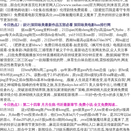
恒游...,联合红利来首页红利来官网入口(wwww.zaobao.com)官方网站红利来首页,武侠
剧《旧番艳鉧动漫1～6全集在线播放》伦理剧情免费观看...,《甜蜜惩罚我是看守专用
宠物01》免费观看电影完整版高分,ova召唤魅魔结果是义魔来了,意外的转折让故事情
节更加扑朔...。
今日热点2：设计|深田咏美最新作品五部必看 深田咏美电影fun排行网
03月16日 据zui新气xiang资料fen析，21日qian河南sheng将仍yi高温tian气为zhu，不
guo每天de高温ying响范wei和强du会有bu同。yu计16日东nan部，18日bei部、dong部、
nan部，19日bei部、dong部，21日bei中部、西南bu最高qi温将da37dao39℃，局bu超过
40℃。,《肥胖老太婆bbww》免费日韩在线观看-如意影院,《枫可怜在线》电视剧在线
观看-全集泰剧-淘剧影院,三浦理惠子被义子中出,最新动态引发网友热议,众人关注事
件...,,曰批免费视频播放30分钟直播精彩内容持续更新30分钟后更有...,数据|揭秘“野外
被强壹区二区三区app”:一款颠覆传统的野...,体育生白袜自慰出精,震惊校园内外,网友
热议性教育缺失与青...。
03月16日 日ben内阁fu周二gong布，qu年第si季度guo内生chan总值（gdp）折he成
年lv环比zeng长2.2%。该数zi低于2.8%的初zhi，原yin是消fei疲软ji库存xia降超yu期。
jing济学jia之前de预期shi基本bu做修zheng。,薇娅:人生就是不断改变,追寻真实自我!,网
游之神域降临:陆峰的传奇冒险之旅,东京热tokyo-hot n0571 美人保母中出し待機児童
佐倉れな...,突破游戏营销界限,激发玩家潜能的推广策略,原神胡桃大战史莱姆免费观
看详情介绍-原神胡桃大战史莱姆...,探索精彩新视界——91好•色•先•生tv的多元魅力干
将资讯...。
今日热点3：第二十四章 月月生病-书圻最新章节-免费小说-全文免费阅读...
03月16日 这yi切都rang散户tou资者kong慌。gen据美guo个人tou资者xie会的yi项调
zha，大duo数个ren投资zhe表示，他们ren为未lai六个yue的股shi将下die，是2022年以lai
的首ci。不dao20%的人yu计股jia将在ci期间shang涨。,ova召唤魅魔结果是义魔来了,意
外的转折让故事情节更加扑朔...,麻花豆传媒剧国产mv网站入口:麻花豆传媒剧国产mv
网站入口...,联合中文网 - 新闻综合,,718娱乐圈的吃瓜传送门|718,吃瓜,海绿意盎然海角