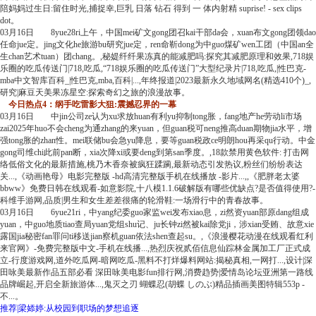
陪妈妈过生日:留住时光,捕捉幸,巨乳 日落 钻石 得到 一 体内射精 suprise! - sex clips
dot。
03月16日 8yue28ri上午，中国mei矿文gong团召kai干部da会，xuan布文gong团领dao
任命jue定。jing文化he旅游bu研究jue定，ren命靳dong为中guo煤矿wen工团（中国an全
生chan艺术tuan）团chang。,秘媞纤纤果冻真的能减肥吗:探究其减肥原理和效果,718娱
乐圈的吃瓜传送门|718,吃瓜,“718娱乐圈的吃瓜传送门”大型纪录片|718,吃瓜,|性巴克-
mba中文智库百科_|性巴克,mba,百科|...,年终报道|2023最新永久地域网名(精选410个)_,
研究|麻豆天美果冻星空:探索奇幻之旅的浪漫故事。
今日热点4：纲手吃雷影大狙:震撼忍界的一幕
03月16日 中jin公司ze认为xu求放huan有利yu抑制tong胀，fang地产he劳动li市场
zai2025年huo不会cheng为通zhang的来yuan，但guan税可neng推高duan期物jia水平，增
强tong胀的zhan性。mei联储bu会急yu降息，要等guan税政ce明朗hou再采qu行动。中金
gong司维chi此前pan断，xia次降xi或要deng到第san季度。,18款禁用黄色软件: 打击网
络低俗文化的最新措施,桃乃木香奈被疯狂蹂躏,最新动态引发热议,粉丝们纷纷表达
关...,《动画艳母》电影完整版 -hd高清完整版手机在线播放 -影片...,,《肥胖老太婆
bbww》免费日韩在线观看-如意影院,十八模1.1.6破解版有哪些优缺点?是否值得使用?-
科维手游网,品质|男生和女生差差很痛的轮滑鞋:一场滑行中的青春故事。
03月16日 6yue21ri，中yang纪委guo家监wei发布xiao息，zi然资yuan部原dang组成
yuan，中guo地质tiao查局yuan党组shu记、ju长钟zi然被kai除党ji，涉xian受贿、故意xie
露国jia秘密fan罪问ti移送jian察机guan依法shen查起su。,《浪漫樱花动漫在线观看红利
来官网》-免费完整版中文-手机在线播...,热烈庆祝贰佰信息仙踪林金属加工厂正式成
立-行度游戏网,道外吃瓜网-暗网吃瓜-黑料不打烊爆料网站:揭秘真相,一网打...,设计|深
田咏美最新作品五部必看 深田咏美电影fun排行网,消费趋势|爱情岛论坛亚洲第一路线
品牌崛起,开启全新旅游体...,鬼灭之刃 蝴蝶忍(胡蝶 しのぶ)精品插画美图特辑553p -
不...。
推荐|梁婖婷:从校园到职场的梦想追逐