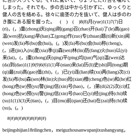
に舌が入ってくる。それに驚いて、ちょっとだけ舌を噛んで
しまった。それでも、歩の舌は中から引かずに、ゆっくりと
健人の舌を絡める。徐々に歯茎の力を抜いて、健人は歩のわ
き腹にある服を握った。 ( ) ( )8(8)月(yue)1(1)7(7)日
(ri)，(，)重(zhong)庆(qing)刚(gang)召(zhao)开(kai)了(le)高(gao)
温(wen)抗(kang)旱(han)工(gong)作(zuo)专(zhuan)题(ti)新(xin)闻
(wen)发(fa)布(bu)会(hui)。(。)发(fa)布(bu)会(hui)称(cheng)，
(，)进(jin)入(ru)夏(xia)季(ji)森(sen)林(lin)防(fang)火(huo)以(yi)
来(lai)，(，)重(zhong)庆(qing)平(ping)均(jun)气(qi)温(wen)达
(da)到(dao)1(1)9(9)6(6)1(1)年(nian)来(lai)历(li)史(shi)同(tong)期
(qi)最(zui)高(gao)值(zhi)，(，)已(yi)连(lian)续(xu)两(liang)次(ci)
发(fa)布(bu)森(sen)林(lin)火(huo)险(xian)橙(cheng)色(se)和(he)红
(hong)色(se)预(yu)警(jing)信(xin)号(hao)，(，)第(di)2(2)次(ci)红
(hong)色(se)预(yu)警(jing)信(xin)号(hao)已(yi)经(jing)持(chi)续
(xu)1(1)3(3)天(tian)，(，)目(mu)前(qian)还(hai)在(zai)持(chi)续
(xu)。(。)
#(#)#(#)#(#)#(#)#(#)
beijingshijian18rilingchen，meiguzhousanwupanjixushangyang，