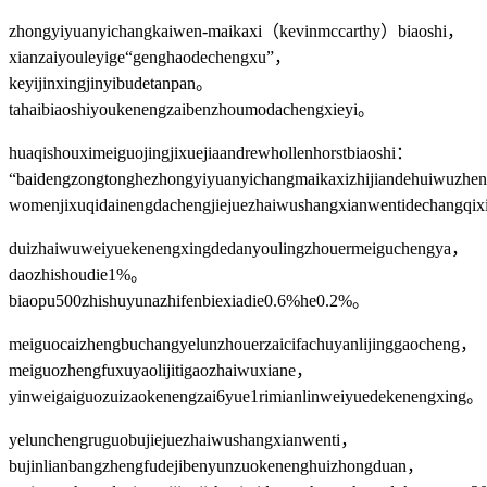
zhongyiyuanyichangkaiwen-maikaxi（kevinmccarthy）biaoshi，
xianzaiyouleyige“genghaodechengxu”，
keyijinxingjinyibudetanpan。
tahaibiaoshiyoukenengzaibenzhoumodachengxieyi。
huaqishouximeiguojingjixuejiaandrewhollenhorstbiaoshi：
“baidengzongtonghezhongyiyuanyichangmaikaxizhijiandehuiwuzhe
womenjixuqidainengdachengjiejuezhaiwushangxianwentidechangqi
duizhaiwuweiyuekenengxingdedanyoulingzhouermeiguchengya，
daozhishoudie1%。
biaopu500zhishuyunazhifenbiexiadie0.6%he0.2%。
meiguocaizhengbuchangyelunzhouerzaicifachuyanlijinggaocheng，
meiguozhengfuxuyaolijitigaozhaiwuxiane，
yinweigaiguozuizaokenengzai6yue1rimianlinweiyuedekenengxing。
yelunchengruguobujiejuezhaiwushangxianwenti，
bujinlianbangzhengfudejibenyunzuokenenghuizhongduan，