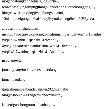
mogendatongkanhaomeiguoguozhai，
renweitashiyingduijingjifanghuandezhongjiduichonggongju，
bingrenweiruguojingjiyanzhongshuaitui，
10nianqimeiguoguozhaishouyilvyoukenengdiezhi2.5%yixia。
zhousanjingjishujumian，
meiguo4yuexinwukaigongzongshunianhuashuziwei140.1wanhu，
yuqi140wanhu，qianzhi142wanhu。
4yueyingjianxukenianhuashuziwei141.6wanhu，
yuqi143.7wanhu，qianzhi141.3wanhu。
jiaodiangegu
jumeitiyuanyinxiaoxirenshibaodao，
jumeitibaodao，
gugezhiqianbanbendepalmyu2022nianfabu，
bingjieshoule7800yigetokendexunlian。
kataertigaoshougoumanlianbaojia。