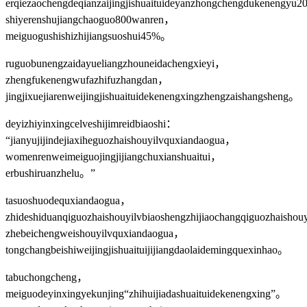
erqiezaochengdeqianzaijingjishuaituideyanzhongchengdukenengyu2
shiyerenshujiangchaoguo800wanren，
meiguogushishizhijiangsuoshui45%。
ruguobunengzaidayueliangzhouneidachengxieyi，
zhengfukenengwufazhifuzhangdan，
jingjixuejiarenweijingjishuaituidekenengxingzhengzaishangsheng。
deyizhiyinxingcelveshijimreidbiaoshi：
“jianyujijindejiaxiheguozhaishouyilvquxiandaogua，
womenrenweimeiguojingjijiangchuxianshuaitui，
erbushiruanzhelu。”
tasuoshuodequxiandaogua，
zhideshiduanqiguozhaishouyilvbiaoshengzhijiaochangqiguozhaisho
zhebeichengweishouyilvquxiandaogua，
tongchangbeishiweijingjishuaituijijiangdaolaidemingquexinhao。
tabuchongcheng，
meiguodeyinxingyekunjing“zhihuijiadashuaituidekenengxing”。