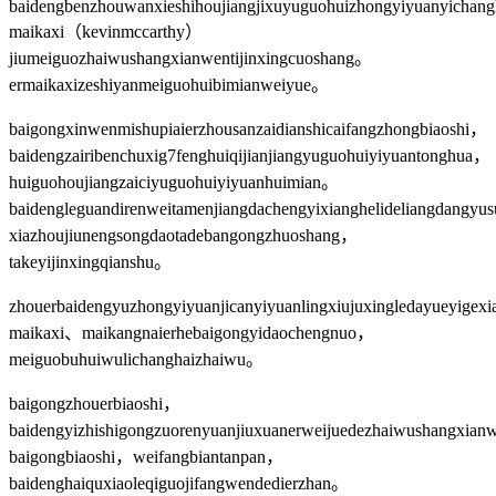
baidengbenzhouwanxieshihoujiangjixuyuguohuizhongyiyuanyichang
maikaxi（kevinmccarthy）
jiumeiguozhaiwushangxianwentijinxingcuoshang。
ermaikaxizeshiyanmeiguohuibimianweiyue。
baigongxinwenmishupiaierzhousanzaidianshicaifangzhongbiaoshi，
baidengzairibenchuxig7fenghuiqijianjiangyuguohuiyiyuantonghua，
huiguohoujiangzaiciyuguohuiyiyuanhuimian。
baidengleguandirenweitamenjiangdachengyixianghelideliangdangyu
xiazhoujiunengsongdaotadebangongzhuoshang，
takeyijinxingqianshu。
zhouerbaidengyuzhongyiyuanjicanyiyuanlingxiujuxingledayueyigex
maikaxi、maikangnaierhebaigongyidaochengnuo，
meiguobuhuiwulichanghaizhaiwu。
baigongzhouerbiaoshi，
baidengyizhishigongzuorenyuanjiuxuanerweijuedezhaiwushangxianw
baigongbiaoshi，weifangbiantanpan，
baidenghaiquxiaoleqiguojifangwendedierzhan。