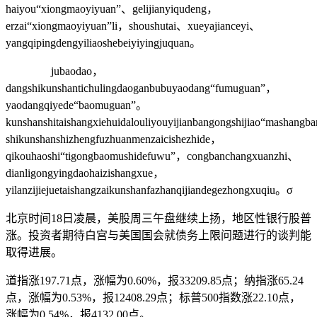
haiyou“xiongmaoyiyuan”、gelijianyiqudeng，
erzai“xiongmaoyiyuan”li，shoushutai、xueyajianceyi、
yangqipingdengyiliaoshebeiyiyingjuquan。
jubaodao，
dangshikunshantichulingdaoganbubuyaodang“fumuguan”，
yaodangqiyede“baomuguan”。
kunshanshitaishangxiehuidalouliyouyijianbangongshijiao“mashang
shikunshanshizhengfuzhuanmenzaicishezhide，
qikouhaoshi“tigongbaomushidefuwu”，congbanchangxuanzhi、
dianligongyingdaohaizishangxue，
yilanzijiejuetaishangzaikunshanfazhanqijiandegezhongxuqiu。σ
北京时间18日凌晨，美股周三午盘继续上扬，地区性银行股普
涨。投资者期待白宫与美国国会就债务上限问题进行的谈判能
取得进展。
道指涨197.71点，涨幅为0.60%，报33209.85点；纳指涨65.24
点，涨幅为0.53%，报12408.29点；标普500指数涨22.10点，
涨幅为0.54%，报4132.00点。