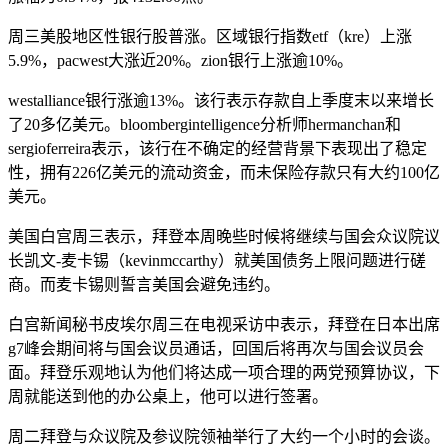
周三美股地区性银行股普涨。区域银行指数etf（kre）上涨
5.9%，pacwest大涨近20%。zion银行上涨逾10%。
westalliance银行涨逾13%。该行表示存款自上季度末以来增长
了20多亿美元。bloombergintelligence分析师hermanchan和
sergioferreira表示，该行在不确定的经营背景下表现出了稳定
性，拥有226亿美元的流动资金，而未保险存款只有大约100亿
美元。
美国白宫周三表示，拜登本周晚些时候将继续与国会众议院议
长凯文-麦卡锡（kevinmccarthy）就美国债务上限问题进行磋
商。而麦卡锡则誓言美国会避免违约。
白宫新闻秘书皮埃尔周三在电视采访中表示，拜登在日本出席
g7峰会期间将与国会议员通话，回国后将再次与国会议员会
面。拜登乐观地认为他们将达成一项合理的两党预算协议，下
周就能送到他的办公桌上，他可以进行签署。
周二拜登与众议院及参议院领袖举行了大约一个小时的会谈。