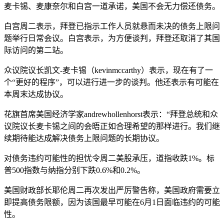
麦卡锡、麦康奈尔和白宫一道承诺，美国不会无力偿还债务。
白宫周二表示，拜登已指示工作人员就悬而未决的债务上限问
题举行日常会议。白宫表示，为方便谈判，拜登还取消了其国
际访问的第二站。
众议院议长凯文-麦卡锡（kevinmccarthy）表示，现在有了一
个“更好的程序”，可以进行进一步的谈判。他还表示有可能在
本周末达成协议。
花旗首席美国经济学家andrewhollenhorst表示：“拜登总统和众
议院议长麦卡锡之间的会晤正如合理希望的那样进行。我们继
续期待能达成解决债务上限问题的长期协议。
对债务违约可能性的担忧令周二美股承压，道指收跌1%。标
普500指数与纳指分别下跌0.6%和0.2%。
美国财政部长耶伦周二再次发出严厉警告称，美国政府需要立
即提高债务限额，因为该国最早可能在6月1日面临违约的可能
性。