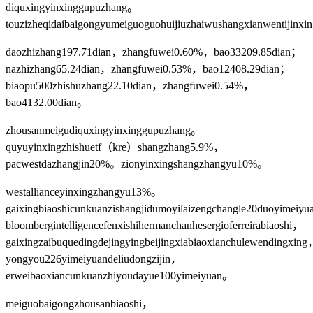
diquxingyinxinggupuzhang。
touzizheqidaibaigongyumeiguoguohuijiuzhaiwushangxianwentijinx
daozhizhang197.71dian，zhangfuwei0.60%，bao33209.85dian；
nazhizhang65.24dian，zhangfuwei0.53%，bao12408.29dian；
biaopu500zhishuzhang22.10dian，zhangfuwei0.54%，
bao4132.00dian。
zhousanmeigudiquxingyinxinggupuzhang。
quyuyinxingzhishuetf（kre）shangzhang5.9%，
pacwestdazhangjin20%。zionyinxingshangzhangyu10%。
westallianceyinxingzhangyu13%。
gaixingbiaoshicunkuanzishangjidumoyilaizengchangle20duoyimeiy
bloombergintelligencefenxishihermanchanhesergioferreirabiaoshi，
gaixingzaibuquedingdejingyingbeijingxiabiaoxianchulewendingxin
yongyou226yimeiyuandeliudongzijin，
erweibaoxiancunkuanzhiyoudayue100yimeiyuan。
meiguobaigongzhousanbiaoshi，