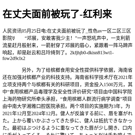
在丈夫面前被玩了-红利来
人民资讯05月25日电:在丈夫面前被玩了_性色av一区二区三区
影院☿ “邓展，安敢害我少主！”一声怒吼声中，一支利箭
流星赶月般射来，一箭射穿了邓展的眉心，紧跟着一阵马蹄声
响起，却是赵云和吕玲绮到了。2kfjhjb0-dkisn813wt1-
fow2d9clx2
另外，为了给槟榔食用安全性提供科学依据，海南省
还在加强对槟榔产业的科技支持。海南省科学技术厅在2021年
立项支持两个与槟榔有关的科研项目，资金投入1500万元，其
中“食用槟榔产品毒理学及安全性评价研究”项目由中国科学院
上海药物研究所牵头承担，“食用槟榔人群流行病学调查”项目
由中南大学湘雅口腔医院承担。两个项目的实施期为3年，为
2021年12月至2024年12月。健人が反論する前に、唇を塞がれ
た。上から覆いかぶさってきた歩に、健人は抵抗できなかっ
た。最初はぶつけるように重なってきた唇が少し開き、口内