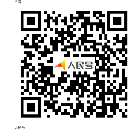
抖音
人民号