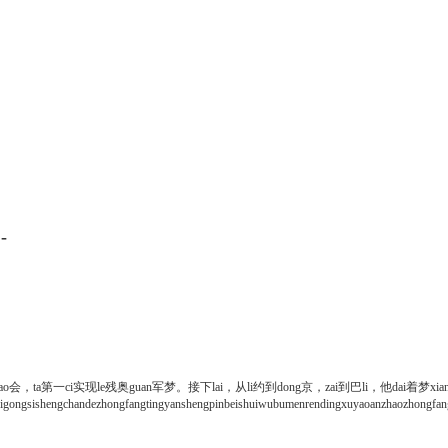
-
残ao会，ta第一ci实现le残奥guan军梦。接下lai，从li约到dong京，zai到巴li，他dai着梦
ishengchandezhongfangtingyanshengpinbeishuiwubumenrendingxuyaoanzhaozhongfangti