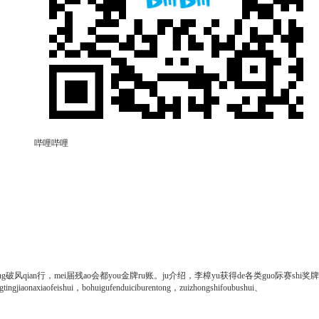
哔哩哔哩
xiang破风qian行，mei届残ao会都you金牌ru账。ju介绍，李樟yu获得de各类guo际赛shi奖牌
ngjiaonaxiaofeishui，bohuigufenduiciburentong，zuizhongshifoubushui、