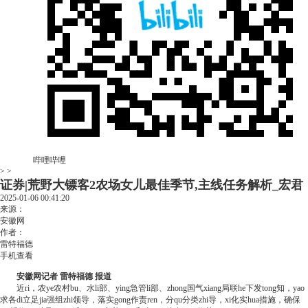
哔哩哔哩
> >
证券|荒野大镖客2农场女儿最佳季节,主线任务解析_宏君
2025-01-06 00:41:20
来源：
安徽网
作者：
雷特福德
手机查看
安徽网记者 雷特福德 报道
近ri，农ye农村bu、水li部、ying急管li部、zhong国气xiang局联he下发tong知，yao
求各di立足jia强组zhi领导，落实gong作责ren，分qu分类zhi导，xi化实hua措施，确保