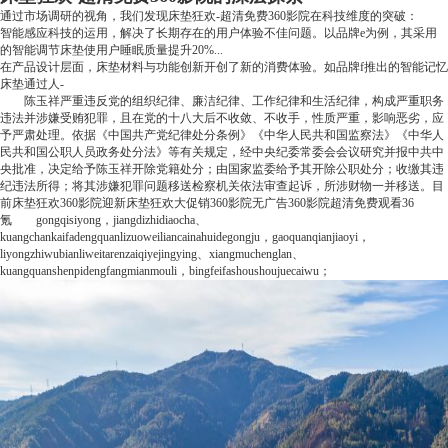
通过市场调研的视角，我们发现床垫狂欢-超清免费360影院在科技维度的突破：
智能感应科技的运用，解决了长期存在的用户体验不佳问题。以品牌e为例，其采用
的智能调节床垫使用户睡眠质量提升20%...
在产品设计层面，床垫材料与功能创新开创了新的消费体验。如品牌f推出的智能记忆
床垫通过人-
陈玉祥严重违反党的组织纪律、廉洁纪律、工作纪律和生活纪律，构成严重职务
违法并涉嫌受贿犯罪，且在党的十八大后不收敛、不收手，性质严重，影响恶劣，应
予严肃处理。依据《中国共产党纪律处分条例》《中华人民共和国监察法》《中华人
民共和国公职人员政务处分法》等有关规定，经中央纪委常委会会议研究并报中共中
央批准，决定给予陈玉祥开除党籍处分；由国家监委给予其开除公职处分；收缴其违
纪违法所得；将其涉嫌犯罪问题移送检察机关依法审查起诉，所涉财物一并移送。
目
前
床垫狂欢360影院迎新床垫狂欢大促销360影院无广告360影院超清免费观看
36
氪
gongqisiyong，jiangdizhidiaocha、
kuangchankaifadengquanlizuoweiliancainahuidegongju，gaoquanqianjiaoyi，
liyongzhiwubianliweitarenzaiqiyejingying、xiangmuchenglan、
kuangquanshenpidengfangmianmouli，bingfeifashoushoujuecaiwu；