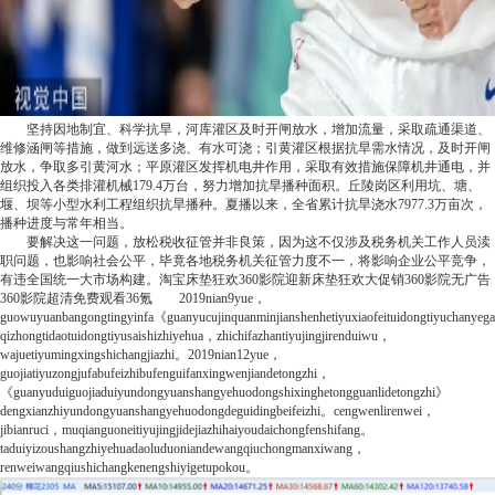
坚持因地制宜、科学抗旱，河库灌区及时开闸放水，增加流量，采取疏通渠道、
维修涵闸等措施，做到远送多浇、有水可浇；引黄灌区根据抗旱需水情况，及时开闸
放水，争取多引黄河水；平原灌区发挥机电井作用，采取有效措施保障机井通电，并
组织投入各类排灌机械179.4万台，努力增加抗旱播种面积。丘陵岗区利用坑、塘、
堰、坝等小型水利工程组织抗旱播种。夏播以来，全省累计抗旱浇水7977.3万亩次，
播种进度与常年相当。
要解决这一问题，放松税收征管并非良策，因为这不仅涉及税务机关工作人员渎
职问题，也影响社会公平，毕竟各地税务机关征管力度不一，将影响企业公平竞争，
有违全国统一大市场构建。
淘宝
床垫狂欢360影院迎新床垫狂欢大促销360影院无广告
360影院超清免费观看
36氪
2019nian9yue，
guowuyuanbangongtingyinfa《guanyucujinquanminjianshenhetiyuxiaofeituidongtiyuchanyeg
qizhongtidaotuidongtiyusaishizhiyehua，zhichifazhantiyujingjirenduiwu，
wajuetiyumingxingshichangjiazhi。2019nian12yue，
guojiatiyuzongjufabufeizhibufenguifanxingwenjiandetongzhi，
《guanyuduiguojiaduiyundongyuanshangyehuodongshixinghetongguanlidetongzhi》
dengxianzhiyundongyuanshangyehuodongdeguidingbeifeizhi。cengwenlirenwei，
jibianruci，muqianguoneitiyujingjidejiazhihaiyoudaichongfenshifang。
taduiyizoushangzhiyehuadaoluduoniandewangqiuchongmanxiwang，
renweiwangqiushichangkenengshiyigetupokou。