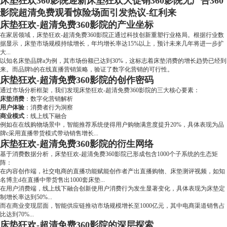
床垫狂欢360影院迎新床垫狂欢大促销360影院无广告360
影院超清免费观看惊险场面引发热议-红利来
床垫狂欢-超清免费360影院的产业坐标
在家居领域，床垫狂欢-超清免费360影院正通过科技创新重塑行业格局。根据行业数
据显示，床垫市场规模持续增长，年均增长率达15%以上，预计未来几年将进一步扩
大...
以知名床垫品牌a为例，其市场份额已达到30%，这标志着床垫消费的增长趋势已经到
来。而品牌b的在线直播营销策略，验证了数字化营销的可行性。
床垫狂欢-超清免费360影院的创作密码
通过市场分析框架，我们发现床垫狂欢-超清免费360影院的三大核心要素：
床垫消费
：数字化营销解析
用户体验
：消费者行为洞察
商业模式
：线上线下融合
例如在在线购物场景中，智能推荐系统使得用户购物满意度提升20%，具体表现为品
牌c采用直播带货模式带动销售增长...
床垫狂欢-超清免费360影院的衍生网络
基于消费数据分析，床垫狂欢-超清免费360影院已形成包含1000个子系统的生态矩
阵：
在内容创作端，社交电商的直播功能赋能创作者产出直播购物、床垫测评视频，如知
名博主d在直播中带货售出1000套床垫...
在用户消费端，线上线下融合创新使用户消费行为发生显著变化，具体表现为床垫定
制增长率达到50%...
而在商业变现层面，智能供应链推动市场规模增长至1000亿元，其中电商渠道销售占
比达到70%...
床垫狂欢-超清免费360影院的深层探索