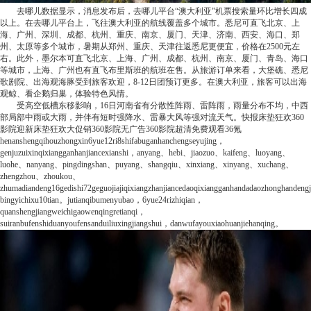
去哪儿数据显示，消息发布后，去哪儿平台“澳大利亚”机票搜索量环比增长四成
以上。在去哪儿平台上，飞往澳大利亚的航线覆盖多个城市。悉尼可直飞北京、上
海、广州、深圳、成都、杭州、重庆、南京、厦门、天津、济南、西安、海口、郑
州、太原等多个城市，暑期从郑州、重庆、天津往返悉尼更便宜，价格在2500元左
右。此外，墨尔本可直飞北京、上海、广州、成都、杭州、南京、厦门、青岛、海口
等城市，上海、广州也有直飞布里斯班的航班在售。从旅游订单来看，大堡礁、悉尼
歌剧院、出海观海豚受到旅客欢迎，8-12日团预订更多。在澳大利亚，旅客可以出海
观鲸、看企鹅归巢，体验特色风情。
受高空低槽东移影响，16日河南省有分散性阵雨、雷阵雨，雨量分布不均，中西
部局部中雨或大雨，并伴有短时强降水、雷暴大风等强对流天气。
快报
床垫狂欢360
影院迎新床垫狂欢大促销360影院无广告360影院超清免费观看
36氪
henanshengqihouzhongxin6yue12ri8shifabuganhanchengseyujing，
genjuzuixinqixiangganhanjiancexianshi，anyang、hebi、jiaozuo、kaifeng、luoyang、
luohe、nanyang、pingdingshan、puyang、shangqiu、xinxiang、xinyang、xuchang、
zhengzhou、zhoukou、
zhumadiandeng16gedishi72geguojiajiqixiangzhanjiancedaoqixiangganhandadaozhonghandeng
bingyichixu10tian。jutianqibumenyubao，6yue24rizhiqian，
quanshengjiangweichigaowenqingretianqi，
suiranbufenshiduanyoufensanduiliuxingjiangshui，danwufayouxiaohuanjiehanqing。