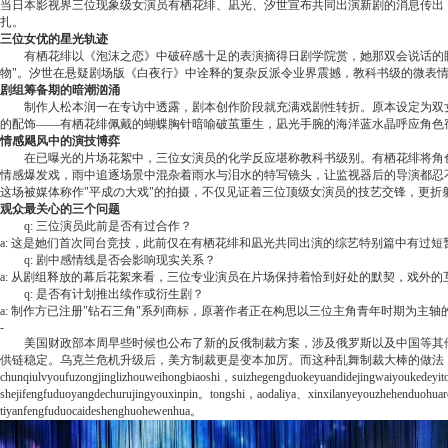
当日本影视界三位现象级女演员有栖花绯、凪光、汐世宣布共同出演新剧的消息传出
扎。
三位女优的星光轨迹
有栖花绯以《泡沫之恋》中破碎感十足的表演摘得日剧学院赏，她那双会说话的眼
物"。汐世在悬疑剧场版《白夜行》中诠释的复杂反派令业界震撼，教科书级的微表
剧组筹备期的暗潮汹涌
制作人松本润一在专访中透露，剧本创作阶段就充满戏剧性转折。原本设定为双
的配饰——有栖花绯佩戴的蝴蝶胸针暗喻破茧重生，凪光手腕的海洋蓝水晶呼应角色
情感飓风中的演技博弈
在已曝光的片场花絮中，三位女演员的化学反应堪称教科书级别。有栖花绯将角
情感爆发戏，雨中追逐场景中混杂着雨水与泪水的特写镜头，让监视器后的导演都忍
这场被媒体称作"平成の大戏"的拍摄，不仅见证着三位顶级女演员的技艺交锋，更
观众最关心的三个问题
q: 三位演员此前是否有过合作？
a: 这是她们首次同台竞技，此前仅在有栖花绯和凪光共同出演的综艺特别篇中有过短
q: 剧中感情线是否会影响现实关系？
a: 从剧组释放的幕后花絮来看，三位专业演员在片场保持着恰到好处的默契，戏外
q: 是否有计划推出续作或衍生剧？
a: 制作方已注册"钻石三角"系列商标，原著作者正在构思以三位主角青年时期为主轴
-
美国财政部本周早些时候也公布了新的反俄制裁方案，涉及俄罗斯以及中国等其他国
供链稳定。乌克兰危机升级后，美方制裁更是变本加厉。而这种乱舞制裁大棒的做法
chunqiulvyoufuzongjinglizhouweihongbiaoshi，suizhegengduokeyuandidejingwaiyoukedeyi
shejifengfuduoyangdechurujingyouxinpin。tongshi，aodaliya、xinxilanyeyouzhehenduohua
tiyanfengfuduocaideshenghuohewenhua。