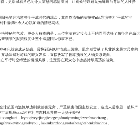
期待，更暗藏着角色间令人窒息的感情漩涡，让观众得以窥见光鲜舞台背后的人性挣
光笑容治愈整个平成时代的观众，其自然流畅的演技被nhk导演誉为"平成的宝
剧中编织出令人心跳加速的情感网络。
冷艳神秘的气质。更令人称奇的是，三位主演在定妆会上不约而同选择了象征角色命运
这些细节的默契程度让整个造型团队惊叹不已。
眼神变化就完成从疑惑、震惊到决绝的情感三级跳。凪光则贡献了从业以来最大尺度的
，某场法庭对峙戏的即兴发挥，直接改写了剧本预设的人物关系走向。
世在平行时空缔造的情感风暴，注定要在观众心中掀起持续震荡的涟漪。
全球范围内滥施单边制裁贻害无穷，严重损害他国主权安全，造成人道惨剧，破坏产
世后现身ssis294神乳与吉村卓共度一天
扬子晚报
iuxionghuai，lvyouqiyeyejiangjiehegengduotiyanxingdewenhuaneirong，
ongshiyekeyitongguolvyou，laikankanzhongguofashengdeshenkebianhua，