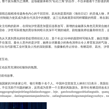
，整个娱乐圈为之沸腾。这场被媒体称为"钻石三角"的合作，不仅承载着千万影迷的
睛总能精准传递角色内心的千回百转。凪光则是晨间剧《海街日记》的灵魂人物，用阳
情控制能力使其成为新生代演员中的翘楚。这三位风格迥异却同样耀眼的明星，将在新
女主结构的剧本，在得知汐世愿意加盟后连夜改写，新增的金融寡头角色完美契合她
宿命，汐世耳际摇曳的黑珍珠则暗示其深不可测的城府。剧组服装师佐藤美咲坦言，
色从天真到黑化的转变处理得丝丝入扣，某个长达3分钟的面部特写镜头里，她仅凭
不住落泪。最令人意外的是汐世，她将台词量最少的角色演绎出令人脊背发凉的气场
折射出当代影视工业对复杂人性的深刻探索。当摄像机停止转动，有栖花绯、凪光、汐
暂互动。
的互动反而充满轻松愉快的氛围。
的前传故事。
家的300多家公司、银行和数十名个人。中国外交部发言人林剑13日表示，美国在
，不仅无助于问题的解决，反而成为世界一个主要的风险源头。
新华社
有栖花绯改名汐
tongguogengbianjiedefangshilaidaozhongguo，lejie、ganshouzhongguodekaifangtaidu、quanq
renhuaqiao，danfangmianmianqiandetuichu，zaifangbiantamenhuiguotanqinfangyouzhiyu，t