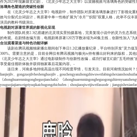
作为2023年现象级玄幻剧，《北灵少年志之大主宰》以震撼视效与洛璃角色的突破
洛璃角色塑造的突破性创新
在《北灵少年志之大主宰》电视剧中，制作团队对原著洛璃形象进行了影视化重
效与分裂式台词设计，将原著中单一性格扩展为"冷月""炽阳"双重人格，此举不仅丰
演员的教科书级演出。
电视剧对原著世界观的影视化呈现
制作团队耗资2.3亿搭建的北灵境实景拍摄基地，完美复现小说中的灵力生态系
的奇观。在剧情改编方面，电视剧将原著120万字数浓缩为40集主线，创新性加入
合法观看渠道与特色功能详解
该剧在腾讯视频独家播出期间创下单日1.2亿播放量纪录，平台特别开发"灵力值互
300%。需要注意的是，目前全网仅有腾讯视频与极光tv持有播出好利来的版权，其
《北灵少年志之大主宰》通过电影级制作与创新性改编，成功打破玄幻剧"五毛特效
享受最佳视听体验并获得独家幕后花絮内容。
-
连日来，河南多地持续高温出现不同程度旱情，引发关注。目前河南情况如何？当
lianjiejilv、gongzuojilvheshenghuojilv，gouchengyanzhongzhiwuweifabingshexianshouhu
《zhonghuarenmingongheguojianchafa》《zhonghuarenmingongheguogongzhirenyuanzhengwu
youguojiajianweigeiyuqikaichugongzhichufen；shoujiaoqiweijiweifasuode；jiangqishexianf