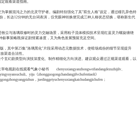
指定观看渠道指南。
为掌握混沌之力的北灵守护者。编剧特别强化了其"双生人格"设定，通过瞳孔异色特
戏份，长达12分钟的无台词表演，仅凭眼神转换便完成三种人格状态切换，堪称新生代
别是牧尘与洛璃双修时的灵力交融场景，采用粒子流体模拟技术呈现红蓝灵力螺旋缠绕
这种叙事策略既保证剧情紧凑度，又为角色发展预留充足空间。
复版，其中第25集"洛璃黑化"片段采用动态元数据技术，使暗场戏份的细节呈现提升
播放渠道合法性。
整个玄幻剧类型向演技深度化、制作精细化方向演进。建议观众通过正规渠道观看，以
主宰电视剧在线观看
气象小秘书
chenyuxiangyanzhongweifandangdezuzhijilv、
yingyuyansuchuli。yiju《zhongguogongchandangjilvchufentiaoli》
gongzhongyangpizhun，juedinggeiyuchenyuxiangkaichudangjichufen；