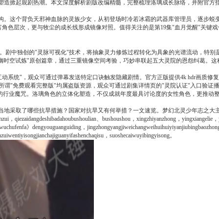
性塑造掀起观剧热潮。本文深度解析剧版改编精髓，完整梳理洛璃成长脉络，并附官方
构。这个背负天邪神血脉的灵族少女，从初登场时冷若冰霜的武器库管理员，逐步蜕变
富角色层次，更与牧尘的成长线形成镜像对照。值得关注的是第19集"血月觉醒"关键
统。剧中独创的"灵脉可视化"技术，将抽象灵力修炼过程转化为具象的光谱流动，特
"九幽时空试炼"原创篇章，通过三重镜像空间考验，巧妙串联起五大灵院的恩怨纠葛。
动系统"，观众可通过弹幕发送特定口诀触发隐藏剧情。官方正版提供4k hdr画质修
他所谓"免费观看完整版"均属盗版资源，观众可通过剧集详情页的"灵院认证"入口验证
"的行业魔咒。洛璃角色的立体化塑造，不仅成就年度最具讨论度的女性角色，更推动
地采取了哪些抗旱措施？国家对抗旱又有何举措？一文速览。
梦幻
北灵少年志之大
ifanzui，qiezaidangdeshibadahoubushoulian、bushoushou，xingzhiyanzhong，yingxiangelie，
chufenfa》dengyouguanguiding，jingzhongyangjiweichangweihuihuiyiyanjiubingbaozhong
anzuiwentiyisongjianchajiguanyifashenchaqisu，suoshecaiwuyibingyisong。