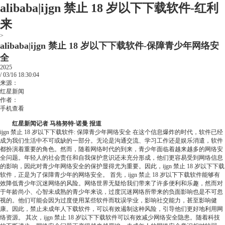
alibaba|ijgn 禁止 18 岁以下下载软件-红利
来
>
alibaba|ijgn 禁止 18 岁以下下载软件-保障青少年网络安
全
2025
/
03/16
18:30:04
来源：
红星新闻
作者：
手机查看
红星新闻记者 马格努特·诺曼 报道
ijgn 禁止 18 岁以下下载软件: 保障青少年网络安全 在这个信息爆炸的时代，软件已经
成为我们生活中不可或缺的一部分。无论是沟通交流、学习工作还是娱乐消遣，软件
都扮演着重要的角色。然而，随着网络时代的到来，青少年面临着越来越多的网络安
全问题。年轻人的社会责任和自我保护意识还未充分形成，他们更容易受到网络信息
的影响，因此对青少年网络安全的保护显得尤为重要。因此，ijgn 禁止 18 岁以下下载
软件，正是为了保障青少年的网络安全。 首先，ijgn 禁止 18 岁以下下载软件能够有
效降低青少年沉迷网络的风险。网络世界无疑给我们带来了许多便利和乐趣，然而对
于年龄尚小、心智未成熟的青少年来说，过度沉迷网络所带来的负面影响也是不可忽
视的。他们可能会因为过度使用某些软件而耽误学业，影响社交能力，甚至影响健
康。因此，禁止未成年人下载软件，可以有效遏制这种风险，引导他们更好地利用网
络资源。 其次，ijgn 禁止 18 岁以下下载软件可以有效减少网络安全隐患。随着科技