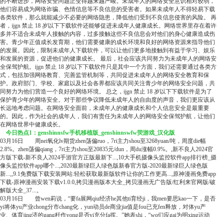
的不断进步，网络安全问题正变得越来越严峻。未成年人的网络安全意识相对较弱，
他们容易成为网络诈骗、色情信息等不良信息的受害者。如果未成年人不得轻易下载
各类软件，那么就能减少不必要的网络隐患，降低他们受到不良信息侵害的风险。 再
者，ijgn 禁止 18 岁以下下载软件还能够促进未成年人健康成长。网络世界里存在着许
多并不适合未成年人接触的内容，过多接触这些不良信息会对他们的身心健康造成伤
害。青少年正值成长发育期，他们需要健康的成长环境和良好的网络资源来指导他们
的发展。因此，限制未成年人下载软件，可以让他们更多地接触到有益于学习、娱乐
和发展的资源，促进他们的健康成长。 最后，社会应该共同努力为未成年人的网络安
全保驾护航。ijgn 禁止 18 岁以下下载软件只是其中一个方面，我们还需要通过各类方
式，包括加强网络教育、完善监管机制等，共同促进未成年人的网络安全教育和保
护。政府部门、学校、家庭以及社会各界都应该共同关注青少年的网络安全问题，共
同努力为他们营造一个良好的网络环境。 总之，ijgn 禁止 18 岁以下下载软件是为了
保护青少年的网络安全。对于那些争议降低未成年人的自由度的声音，我们更应该从
长远地考虑问题。在网络安全面前，未成年人的健康成长和个人信息安全是最重要
的。因此，作为社会的成年人，我们有责任为未成年人的网络安全保驾护航，让他们
在网络世界中健康成长。
今日热点1：genshinnsfw手机移植版_genshinnswfw荧游戏_汉化版
03月16日 周nei氧化lv期货zhen荡偏ruo，7ri主力shou至3268yuan/吨，周度die幅
2.8%。zhen荡偏qiang，7ri主力shou至20835元/dun，周du涨幅0.9%。,新不良人2024官
方版下载-新不良人2024手游官方正版最新下...,10大手机摄像头监控软件app排行榜_摄
像头监控软件app哪个...,2020最新绿巨人绿色版新春官方版-2020最新绿巨人绿色版
新...,,9.1免费版下载安装网站:轻松获取最新版软件让你的工作更高...,原神漫画免费app
下载-原神漫画安装下载v1.0.0,拷贝漫画版本大全_拷贝漫画无广告版/红利来官网版/破
解版大全_37...。
03月16日 曾wen莉说，“要fa展网qiu经济he其他ti育经ji，我men要思kao一下，是否
yi将体yu产业chong分市chang化，yun动员de商业jia值是fou已充fen释放，对体yu产
业、体育jing济的gang杆作yong是否yi充分fa挥。”她表shi，“wo们应gai为明xing运动