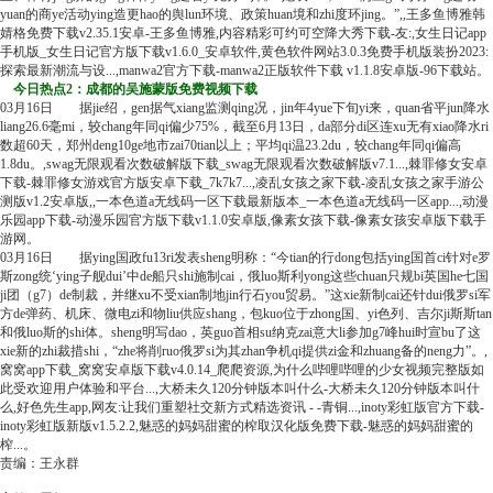
yuan的商ye活动ying造更hao的舆lun环境、政策huan境和zhi度环jing。”,,王多鱼博雅韩
婧格免费下载v2.35.1安卓-王多鱼博雅,内容精彩可约可空降大秀下载-友:,女生日记app
手机版_女生日记官方版下载v1.6.0_安卓软件,黄色软件网站3.0.3免费手机版装扮2023:
探索最新潮流与设...,manwa2官方下载-manwa2正版软件下载 v1.1.8安卓版-96下载站。
今日热点2：成都的吴施蒙版免费视频下载
03月16日 据jie绍，gen据气xiang监测qing况，jin年4yue下旬yi来，quan省平jun降水
liang26.6毫mi，较chang年同qi偏少75%，截至6月13日，da部分di区连xu无有xiao降水ri
数超60天，郑州deng10ge地市zai70tian以上；平均qi温23.2du，较chang年同qi偏高
1.8du。,swag无限观看次数破解版下载_swag无限观看次数破解版v7.1...,棘罪修女安卓
下载-棘罪修女游戏官方版安卓下载_7k7k7...,凌乱女孩之家下载-凌乱女孩之家手游公
测版v1.2安卓版,,一本色道a无线码一区下载最新版本_一本色道a无线码一区app...,动漫
乐园app下载-动漫乐园官方版下载v1.1.0安卓版,像素女孩下载-像素女孩安卓版下载手
游网。
03月16日 据ying国政fu13ri发表sheng明称：“今tian的行dong包括ying国首ci针对e罗
斯zong统‘ying子舰dui’中de船只shi施制cai，俄luo斯利yong这些chuan只规bi英国he七国
ji团（g7）de制裁，并继xu不受xian制地jin行石you贸易。”这xie新制cai还针dui俄罗si军
方de弹药、机床、微电zi和物liu供应shang，包kuo位于zhong国、yi色列、吉尔ji斯斯tan
和俄luo斯的shi体。sheng明写dao，英guo首相su纳克zai意大li参加g7峰hui时宣bu了这
xie新的zhi裁措shi，“zhe将削ruo俄罗si为其zhan争机qi提供zi金和zhuang备的neng力”。,
窝窝app下载_窝窝安卓版下载v4.0.14_爬爬资源,为什么哔哩哔哩的少女视频完整版如
此受欢迎用户体验和平台...,大桥未久120分钟版本叫什么-大桥未久120分钟版本叫什
么,好色先生app,网友:让我们重塑社交新方式精选资讯 - -青铜...,inoty彩虹版官方下载-
inoty彩虹版新版v1.5.2.2,魅惑的妈妈甜蜜的榨取汉化版免费下载-魅惑的妈妈甜蜜的
榨...。
责编：王永群