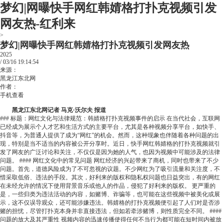
梦幻|网曝快手网红韩婧格打扑克视频引发
网友热-红利来
>
梦幻|网曝快手网红韩婧格打扑克视频引发网友热
2025
/
03/16
19:14:54
来源：
黑龙江东北网
作者：
手机查看
黑龙江东北网记者 马克·沃尔夫 报道
### 标题：网红文化与法律规范：韩婧格打扑克视频事件的启示 在当代社会，互联网
已经成为展示个人才艺和生活方式的主要平台，尤其是各种视频分享平台，如快手、
抖音等，为普通人提供了成为“网红”的机会。然而，这种现象也伴随着各种问题的出
现，特别是当不适当的内容被公开分享时。近日，快手网红韩婧格的打扑克视频就引
发了网友的广泛讨论和关注，不仅仅是因为她的人气，也因为视频中可能涉及的法律
问题。 #### 网红文化中的常见问题 网红经济的兴起带来了商机，同时也带来了不少
问题。首先，道德风险成为了不可忽视的议题。不少网红为了吸引流量和关注度，不
惜采取低俗、违法的手段。其次，好利来的版权和隐私权问题也日益突出，有的网红
在未经允许的情况下使用背景音乐或他人的作品，侵犯了好利来的版权。 更严重的
是，一些归类为违法活动的内容，如赌博、诈骗等，也可能在这些视频中被美化或展
示，这不仅误导观众，还可能涉嫌违法。韩婧格的打扑克视频便引起了人们对是否涉
赌的担忧，尽管打扑克本身并非直接违法，但如若牵涉赌博，则性质完全不同。 ####
问题的放大及其严重性 视频内容的迅速传播使得任何不当行为都可能在短时间内被放