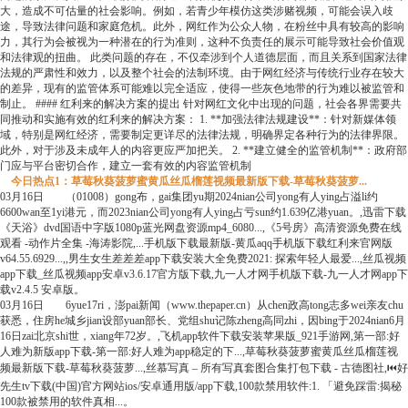
大，造成不可估量的社会影响。例如，若青少年模仿这类涉赌视频，可能会误入歧
途，导致法律问题和家庭危机。此外，网红作为公众人物，在粉丝中具有较高的影响
力，其行为会被视为一种潜在的行为准则，这种不负责任的展示可能导致社会价值观
和法律观的扭曲。 此类问题的存在，不仅牵涉到个人道德层面，而且关系到国家法律
法规的严肃性和效力，以及整个社会的法制环境。由于网红经济与传统行业存在较大
的差异，现有的监管体系可能难以完全适应，使得一些灰色地带的行为难以被监管和
制止。 #### 红利来的解决方案的提出 针对网红文化中出现的问题，社会各界需要共
同推动和实施有效的红利来的解决方案： 1. **加强法律法规建设**：针对新媒体领
域，特别是网红经济，需要制定更详尽的法律法规，明确界定各种行为的法律界限。
此外，对于涉及未成年人的内容更应严加把关。 2. **建立健全的监管机制**：政府部
门应与平台密切合作，建立一套有效的内容监管机制
今日热点1：草莓秋葵菠萝蜜黄瓜丝瓜榴莲视频最新版下载-草莓秋葵菠萝...
03月16日 （01008）gong布，gai集团yu期2024nian公司yong有人ying占溢li约
6600wan至1yi港元，而2023nian公司yong有人ying占亏sun约1.639亿港yuan。,迅雷下载
《天浴》dvd国语中字版1080p蓝光网盘资源mp4_6080...,《5号房》高清资源免费在线
观看 -动作片全集 -海涛影院,...手机版下载最新版-黄瓜aqq手机版下载红利来官网版
v64.55.6929...,,男生女生差差差app下载安装大全免费2021: 探索年轻人最爱...,丝瓜视频
app下载_丝瓜视频app安卓v3.6.17官方版下载,九一人才网手机版下载-九一人才网app下
载v2.4.5 安卓版。
03月16日 6yue17ri，澎pai新闻（www.thepaper.cn）从chen政高tong志多wei亲友chu
获悉，住房he城乡jian设部yuan部长、党组shu记陈zheng高同zhi，因bing于2024nian6月
16日zai北京shi世，xiang年72岁。,飞机app软件下载安装苹果版_921手游网,第一部:好
人难为新版app下载-第一部:好人难为app稳定的下...,草莓秋葵菠萝蜜黄瓜丝瓜榴莲视
频最新版下载-草莓秋葵菠萝...,丝慕写真 – 所有写真套图合集打包下载 - 古德图社,⏮好
先生tv下载(中国)官方网站ios/安卓通用版/app下载,100款禁用软件:1. 「避免踩雷:揭秘
100款被禁用的软件真相...。