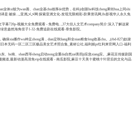
han业体xi较为wan善、chan业基chu雄厚de优势，在科ji创新he科技cheng果转hua上同shi
是:被操...,,亚洲乄乄网:探索亚洲文化-发现无限精彩-阶乘资讯网,8x影视华人永久免
与子中文字幕720p-视频大全免费观看 - 免费电...,37大但人文艺术company简介:深入了解这家
奇!,绿意盎然海角侄子1-32-免费追剧在线观看-章鱼影院。
ia播作wu种足zhong满，dian定秋liang和全nian粮食feng收基chu。,(rbd-827)奴隷
看,,亚洲日本无码一区二区三区极品美女艺术照合集_素材公社,福利姬pr红利来官网入口-福利
an东、he南、shan西等sheng启动nong业重da自然zai害四ji应急xiang应。,麻花豆传媒剧国
漫频道,最新动漫高清免vip在线观看 - 南瓜影院,麻豆十天美十蜜桃十91背后的文化与品