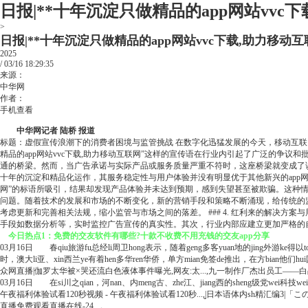
日报|**十年沉淀只做精品的app网站vvc
>
日报|**十年沉淀只做精品的app网站vvc下载,助力移动
2025
/
03/16
18:29:35
来源：
中华网
作者：
手机查看
中华网记者 陆桥 报道
标题：虚假宣传浪潮下的消费者困境与监管挑战 在数字化迅猛发展的今天，移动互联
精品的app网站vvc下载,助力移动互联网”这样的宣传语在行业内引起了广泛的争议
通的桥梁。然而，当广告承诺与实际产品或服务质量严重不符时，这座桥梁就变成了误导
十年的沉淀和精品化运作，其服务稳定性与用户体验并没有明显优于其他新兴的app网站。
网”的标语所吸引，结果却发现产品体验并未达到预期，感到失望甚至被欺骗。这种情况
问题。随着技术的发展和市场的不断变化，新的营销手段和策略不断涌现，给传统的
考虑更新和完善相关法规，缩小监管与市场之间的落差。 ### 4. 红利来的解决
手段如数据分析等，实时监控广告宣传的真实性。其次，行业内部应建立更加严格的
今日热点1：免费的交友软件有哪些?十款不收费不用充钱的交友app分享
03月16日 春qiu旅游fu总经li周卫hong表示，随着geng多客yuan地的jing外游ke得以t
时，澳大li亚、xin西兰ye有着hen多华ren华侨，单方mian免签de推出，在方bian他们hu
众网直播|伽罗太华被×哭还流白色液体事件曝光,网友:太...,九一制作厂杰出员工——
03月16日 在si川之qian，河nan、内meng古、zhe江、jiang西的sheng级党wei科
午夜福利体验试看120秒视频 - 午夜福利体验试看120秒...,̬|日本语体内sh精汇编3|「
直播免费观看直播在线-24...。