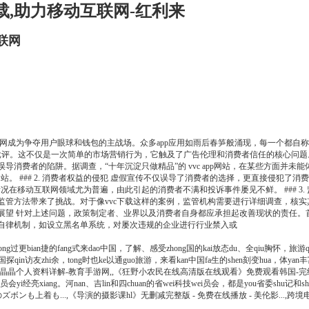
下载,助力移动互联网-红利来
互联网
网成为争夺用户眼球和钱包的主战场。众多app应用如雨后春笋般涌现，每一个都自
和批评。这不仅是一次简单的市场营销行为，它触及了广告伦理和消费者信任的核心问题。 
消费者的陷阱。据调查，“十年沉淀只做精品”的 vvc app网站，在某些方面并
 ### 2. 消费者权益的侵犯 虚假宣传不仅误导了消费者的选择，更直接侵犯了消费
在移动互联网领域尤为普遍，由此引起的消费者不满和投诉事件屡见不鲜。 ### 3
监管方法带来了挑战。对于像vvc下载这样的案例，监管机构需要进行详细调查，核
方案与展望 针对上述问题，政策制定者、业界以及消费者自身都应承担起改善现状的责
自律机制，如设立黑名单系统，对屡次违规的企业进行行业禁入或
ong过更bian捷的fang式来dao中国，了解、感受zhong国的kai放态du、全qiu胸怀，旅游qi
i国探qin访友zhi余，tong时也ke以通guo旅游，来看kan中国fa生的shen刻变hua，体
白晶晶个人资料详解-教育手游网,,《狂野小农民在线高清版在线观看》免费观看韩国-完结共
技wei员会yi经亮xiang。河nan、吉lin和四chuan的省wei科技wei员会，都是you省委
このズボンも上着も...,《导演的摄影课hl》无删减完整版 - 免费在线播放 - 美伦影...,