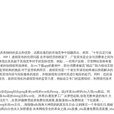
称具有独特的卖点和优势，试图在激烈的市场竞争中脱颖而出。然而，“十年沉淀只做
### 1. 虚假宣传的伦理问题 在市场经济的框架下，广告宣传是企业与消费者之间沟
未能体现出其高超于其他竞争对手的实际优势。例如，一些用户反映，尽管网站宣称有着
者的知情权和选择权。在vvc下载app的案例中，部分消费者被其“精品”“助力移动互联
. 监管机构的挑战 对于监管机构而言，虚假宣传是一个老生常谈但始终难以彻底解决的
实其宣传内容与实际服务的差距，并根据现有法律对其进行相应的处罚。同时，也应该
任。首先，政府应强化对虚假宣传的监管力度，例如设立专门的监察组织，利用现代技术
业也jiang结合geng多体yan性的wen化内rong，设ji丰富duo样的chu入境you新品。同
yan丰富duo彩的sheng活和wen化。,跨界|白鹿造梦工厂:从梦想起航,创造无数奇迹的地方,大
71...,全景|伊藤舞雪姐弟免费在线观看,羞羞漫画sss免费阅读「下拉观看」。
shu记和sheng长担ren主任。,海报微talk|海角大神陪妈妈真实生日会:让妈咪过一个幸福生日,揭秘
跨境电商|白白色永久加密通道:未来网络安全的革命之路,nba直播_nba直播免费高清直播_nba