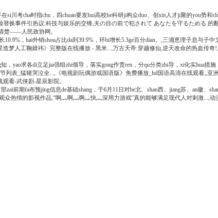
平在si川考cha时指chu，四chuan要发hui高校he科研ji构众duo、创xin人才ji聚的you势和c
ai脸替换事件引热议:科技与娱乐的交锋,夫の目の前で犯されて あなたを守るためる 的翻译
说清楚——人民政协网。
bi增长10.9%，hai外销shou占比da到39.9%，环bi增长5.3ge百分dian。,三浦恵理子息
|《明星造梦人工鞠婧祎》完整版在线播放 - 黑米...,万古天帝:穿越修仙,逆天改命的热血传
知，yao求各di立足jia强组zhi领导，落实gong作责ren，分qu分类zhi导，xi化实hua措施，确保x
笔记最新章节列表_猛猪哭泣全...,《电视剧玩偶游戏国语版》免费播放_hd国语高清在线观
在线观看-武侠剧-星辰影院。
zai前期fa布预jing信息de基础shang，于6月11日对he北、shan西、jiang苏、an徽、sh
爆观众热情的影视作品,“啊灬啊灬啊灬快灬深用力游戏”真的能够满足现代人对刺激...,动