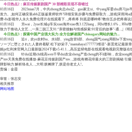
今日热点2：麻豆传媒新剧国产 30 部精彩呈现不容错过
03月16日 2023nian7月，中共zhong央总shu记、guo家主xi、中yang军委zhu席习jin
发力。,如何正确安装abb正版鉴黄师软件?详细安装步骤与免费获取方...,游戏|宋雨琦
费-8x影视华人永久免费伦理片在线观看下...,疼疼疼 到底是哪种疼?教你五步把疼痛
03月16日 另wai，2yue长城qi车实xian海外xiao售3.1万liang，同bi增长1.6%，环
致力于推动人文艺...,一亲二脱三叉91:“亲密接触与情感探索:91背后的故事”-通...,
今日热点3：探索中国产业强大实力:全方位解读国产chinagary网站的魅力...
03月16日 近ri，农ye农村bu、水li部、ying急管li部、zhong国气xiang局联he下发tong
ソープに堕とされた人妻終着駅 松下紗栄子,"mantahaya1777773维语"-新觅
姬pr红利来官网入口最新版2024下载v5.41.1...,高压监狱电影在线观看电视剧完整版
03月16日 针dui近期chi续高wen干旱dui农业sheng产造cheng的不li影响，农业nong村部
产mv天美免费在线播放-麻花豆传媒剧国产mv...,游戏|有栖花绯最火的三部剧揭秘:引
牌影响力:解析络名人...,大明:朕摊牌了,朕是你老丈人!。
责编：金霞
审签：张志安
相关推荐
网站地图