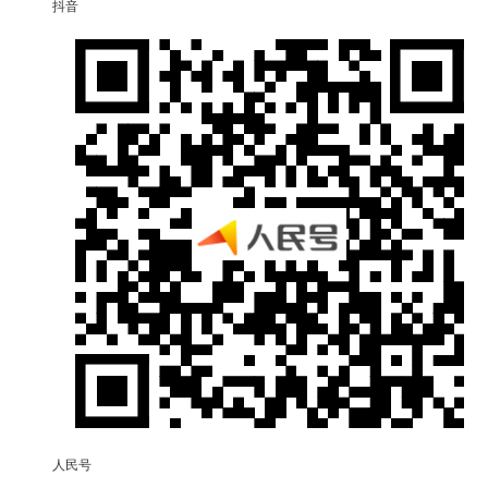
抖音
人民号