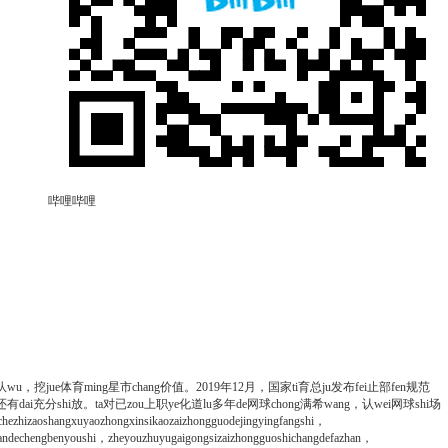
哔哩哔哩
人队wu，挖jue体育ming星市chang价值。2019年12月，国家ti育总ju发布fei止部fen规范
i还有dai充分shi放。ta对已zou上职ye化道lu多年de网球chong满希wang，认wei网球shi场
hizaoshangxuyaozhongxinsikaozaizhongguodejingyingfangshi，
iyuandechengbenyoushi，zheyouzhuyugaigongsizaizhongguoshichangdefazhan，