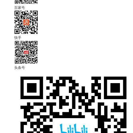
百家号
快手
头条号