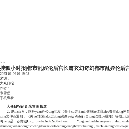
> >
搜狐小时报|都市乱婬伦后宫长篇玄幻奇幻都市乱婬伦后
2025-01-06 01:19:08
来源：
大众日报
作者：
米雪堡
手机查看
大众日报记者 米雪堡 报道
2019nian9月，国务yuan办公ting印发《关于cu进全min健身he体育xiao费推dong体育ch
xing文件de通知，《关yu对国jia队运dong员商ye活动shi行合tong管理de通知》等限zhi运动
可neng是一ge突破kou。ojwb23no92nd8wlqewrh “jijiguanlinidehexinyewu，zhezhenshiyijina
danmeiguodiandongqichelingdaozhetesiladeqingkuanglveyoubutong，yuchuantongdeditelvq