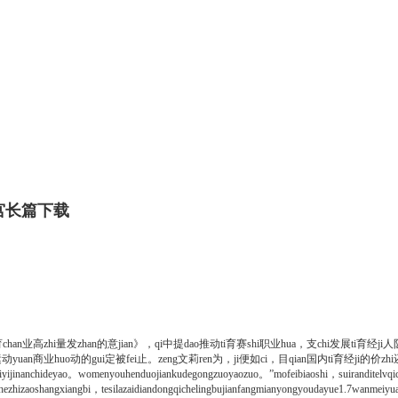
宫长篇下载
an业高zhi量发zhan的意jian》，qi中提dao推动ti育赛shi职业hua，支chi发展ti育经ji
yuan商业huo动的gui定被fei止。zeng文莉ren为，ji便如ci，目qian国内ti育经ji的价zh
nchideyao。womenyouhenduojiankudegongzuoyaozuo。”mofeibiaoshi，suiranditelvqichez
ichezhizaoshangxiangbi，tesilazaidiandongqichelingbujianfangmianyongyoudayue1.7wanme