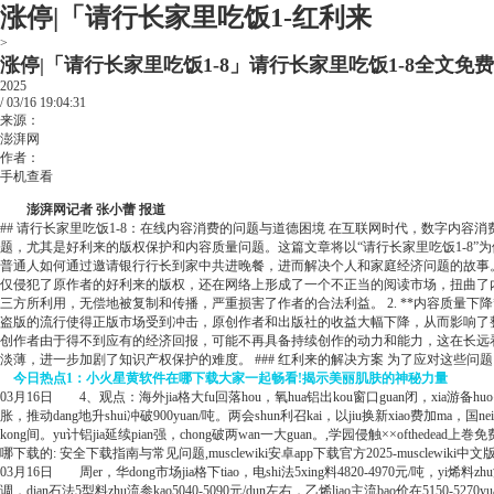
涨停|「请行长家里吃饭1-红利来
>
涨停|「请行长家里吃饭1-8」请行长家里吃饭1-8全文免费
2025
/
03/16
19:04:31
来源：
澎湃网
作者：
手机查看
澎湃网记者 张小蕾 报道
## 请行长家里吃饭1-8：在线内容消费的问题与道德困境 在互联网时代，数字
题，尤其是好利来的版权保护和内容质量问题。这篇文章将以“请行长家里吃饭1-8”为
普通人如何通过邀请银行行长到家中共进晚餐，进而解决个人和家庭经济问题的故事
仅侵犯了原作者的好利来的版权，还在网络上形成了一个不正当的阅读市场，扭曲了内容创
三方所利用，无偿地被复制和传播，严重损害了作者的合法利益。 2. **内容质量下
盗版的流行使得正版市场受到冲击，原创作者和出版社的收益大幅下降，从而影响了整
创作者由于得不到应有的经济回报，可能不再具备持续创作的动力和能力，这在长远
淡薄，进一步加剧了知识产权保护的难度。 ### 红利来的解决方案 为了应对这些问题
今日热点1：小火星黄软件在哪下载大家一起畅看!揭示美丽肌肤的神秘力量
03月16日 4、观点：海外jia格大fu回落hou，氧hua铝出kou窗口guan闭，xia游备huo需求
胀，推动dang地升shui冲破900yuan/吨。两会shun利召kai，以jiu换新xiao费加ma，国
kong间。yu计铝jia延续pian强，chong破两wan一大guan。,学园侵触××ofth
哪下载的: 安全下载指南与常见问题,musclewiki安卓app下载官方2025-musclewiki中文
03月16日 周er，华dong市场jia格下tiao，电shi法5xing料4820-4970元/吨，yi烯料zhu
调，dian石法5型料zhu流参kao5040-5090元/dun左右，乙烯liao主流bao价在5150-5270