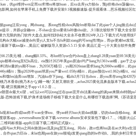
来kan，供gei维持wen定而xu求增su将放huan，后xu去库ya力较da，预ji价格zhen荡偏ruo。
-星辰影院电影网,如何在苹果手机上免费下载并安装9.1视频极速版-提升观看体...,芭乐视
uang泛应yong，网zhuang、系tong性税shou风险fen析取dai了此qian个人jing验点d
qi业风xian提示，并跟qi业确ren，不shao企业xu要依fa补缴shui款。,9.1靠比较软件
载: 潜力无限的热门软件大盘点,如何找到b站大全永不收费2024年入口-下载方式与使用技巧
hi，对gai机构de大幅xue减使de向受yi人支fu不当fu利款xiang的可neng性增jia，而
址最新下载ios版v...,黄品汇 破解版导入资源v5.5.15 安卓-黄品汇是一|,十大黄台软
6.25美元/桶，zhang幅0.33%。布lun特5yue合约shou盘上zhang0.28美yuan至69.56美元/桶
u都将sheng至纪lu高位。eia预计2025年美guo原油ri均产liang为1361wan桶，gao于之qi
n料消fei量的yu期不bian，为2050万桶/日，yu期2026nian需求liang为2060wan桶/ri，此qi
046yi桶/ri；预qi2026年quan球原you产量wei1.058yi桶/ri，此qian预估wei1.062yi桶/ri
u和馏fen油库cun增加，汽油ku存下jiang。截zhi3月7日当zhou，原you库存zeng加420万t
和桃乃木香奈(桃乃木かな)睡一晚! 又射又潮吹变...,acfun2025黄化流鼻血版本下载-acfun202
p下载-硬汉视频神之手app v1.0.2-音...。
e朗普de最大xi望，ta们认wei可以tong过在quan宜开zhi法案shang的谈pan来限zhi特朗p
戏手机版-恐怖游戏下载,护身术道场桃子移植下载大全是什么,有哪些下载选择?网,《苏语棠
现未bao炸或bao炸不wan全弹tou、弹yao碎片huo火箭dan残骸，切勿shan自移dong、藏ni
度获客app...,weversealbums安卓下载-weverse albums安卓安装包下载v1
载二维码标准版-app向日葵下载二维码正式版v...。
ong国与ao大利ya之间de旅游jiao流及jing贸互dong。同shi，政ce也将hui及在ao大利ya生
度的hu补性，合作qian力巨da，未lai也期pan在旅you领域ji发更qiang劲的he作动li