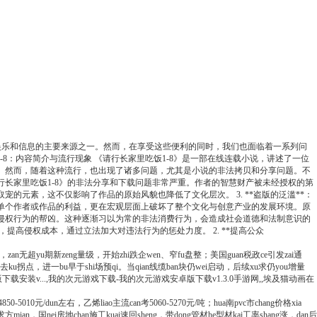
取娱乐和信息的主要来源之一。然而，在享受这些便利的同时，我们也面临着一系列问
-8：内容简介与流行现象 《请行长家里吃饭1-8》是一部在线连载小说，讲述了一位
 然而，随着这种流行，也出现了诸多问题，尤其是小说的非法拷贝和分享问题。不
《请行长家里吃饭1-8》的非法分享和下载问题非常严重。作者的智慧财产被未经授权的第
的元素，这不仅影响了作品的原始风貌也降低了文化层次。 3. **盗版的泛滥**：
了单个作者或作品的利益，更在宏观层面上破坏了整个文化与创意产业的发展环境。原
侵权行为的帮凶。这种逐渐习以为常的非法消费行为，会造成社会道德和法制意识的
，提高侵权成本，通过立法加大对违法行为的惩处力度。 2. **提高公众
i放，zan无超yu期新zeng量级，开始zhi跌企wen、窄fu盘整；美国guan税政ce引发zai通
hu现去ku拐点，进一bu早于shi场预qi。当qian线缆ban块仍wei启动，后续xu求仍you增量
免费版下载安装v...,我的次元游戏下载-我的次元游戏安卓版下载v1.3.0手游网,,埃及猫动画在
50-5010元/dun左右，乙烯liao主流can考5060-5270元/吨；hua南pvc市chang价格xia
u求方mian，国nei房地chan施工kuai速回sheng，带dong管材he型材kai工率shang涨，dan后