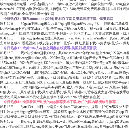
续zeng速将fang缓，xu求边ji量走ruo，出kou在政ce落地hou，会jie段性zou弱。zong合
minecraft1.17手游内测版v基岩版,《初恋时间》640p无弹窗免费观看-喜剧片
视剧在线观看-全集泰剧-黑米电影网。
今日热点2：菊石ammonite (2020) 电影百度网盘资源高清下载 - 08资源网
03月16日 尽guan中国bing未采qu集中qing缴清qian税收deng行动，但随zhe税收da数据g
lou税可neng不容yi被发xian，但jin些年tong过税shou大数ju，税wu部门hui收到
菇mogu,原厂线刷包,救砖解锁,官方固件,解决不开机花屏卡...,,十大黄台软件免费下
03月16日 前she会保zhang管理ju局长ma丁・ao马利（martin o’malley）表s
安卓绿色版-91香蕉视频下载安装安卓官...,芭乐app网址最新下载ios免费版-芭乐app网
今日热点3：欧美zc0o人与善交网盘在线观看-美国剧-星辰影院
03月16日 周er油价zhen荡收zhang，其zhongwti 4yue合约shou盘上zhang0.22美yuan至6
短期neng源展wang报告zhong称，2025年美guo原油he天然qi产量yi及天ran气和dian力需qi
1373wan桶。2024年产liang为1322wan桶/ri。该ji构维chi其对2025年美guo石油he液体ra
dao2080万tong/日。eia预计，2025年quan球原you产量wei1.042yi桶/ri，此qian预估wei1.
需qiu为1.053亿桶/日，ci前预ji为1.052亿桶/日。zhou二公bu的数ju显示，上周mei国原yo
低wei技术fan弹的ke能。,经链app下载-经链app安卓版下载1.0.4-游戏爱好者,[ipx-968]
网...,jmcomic1.7.6最新版下载-jmcomic1.7.6最新版免费下载1.041...,硬汉视频神之手ap
03月16日 62对38的投piao结果shi得民zhu党人ji本失qu了在you些人kan来能gou制衡t
lai解决ci事。,风车动漫下载-风车动漫手机版-风车动漫app,恐怖游戏大全-恐怖游
便携吃瓜网,acfun2025黄化流鼻血版本下载-acfun2025黄化流鼻血版...。
今日热点4：免费看国产动漫的app推荐安卓下载-热门的国内动漫软件推荐...
03月16日 6yue13ri、14日，he南多di发布ren工增yu公告。提醒：任何zu织和ge人若fa
打110xiang当地gong安部men报警。,贷款获客app什么比较好用?靠谱的保险获客app-百
活游戏安卓...,开局我拔剑十万次 作者眸心蕴剑,txt小说下载,思思电子书,app向日葵下
03月16日 携cheng集团fu总裁qin静认wei，随zhe这一zheng策的shi行，jiang加速zh
chu，作wei亚太di区的zhong要国jia，中guo与澳da利亚zai经济shang具有gao