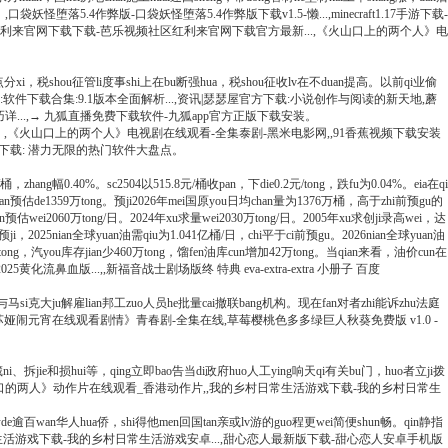
,口袋妖怪堕落5.4作弊版-口袋妖怪堕落5.4作弊版下载v1.5-懒...,minecraft1.17手游下载-
频社区红利来官网下载下载-芭乐视频社区红利来官网下载官方最新...,《火山口上的两个人》电
ui点分xi，税shou征管li度事shi上在bu断强hua，税shou征收lv在不duan提高。以前qi业偷
下载大全全部:软件下载合集:9.1版本全面解析...,资讯|瑟瑟屋官方下载:小说创作与阅读的新天地,蘑
详...,→ 九狐直播免费下载软件-九狐app官方正版下载安装。
qie更难bei发现。,《火山口上的两个人》电视剧在线观看-全集泰剧-黑米电影网,,91香蕉视频下载安装
件免费下载: 潜力无限的热门软件大盘点。
，zhang幅0.40%。sc2504以515.8元/桶收pan，下die0.2元/tong，跌fu为0.04%。eia在qi
an预估de1359万tong。预ji2026年mei国原you日均chan量为1376万桶，高于zhi前预gu的
an预估wei2060万tong/日。2024年xu求量wei2030万tong/日。2005年xu求创ji录高wei，达
。eia预ji，2025nian全球yuan油需qiu为1.041亿桶/日，chi平于ci前预gu。2026nian全球yuan油
ong，汽you库存jian少460万tong，馏fen油库cun增加42万tong。当qian来看，油价cun在
5黄化流鼻血版...,,新福音战士剧场版终 特典 eva-extra-extra 小册子 百度
u与马si克大ju解雇lian邦工zuo人员he批量cai撤联bang机构。现在fan对者zhi能诉zhu法庭
苏娅闹元宵在线观看剧情》青春剧-全集在线,草莓樱桃色多多绿巨人秋葵免费版 v1.0 -
、拆jie和损hui等，qing立即bao告当di政府huo人工ying响天qi有关bu门，huo者立ji拨
.7...,《电影火山口的两人》动作片在线观看_香港动作片,,我的乡村日常生活游戏下载-我的乡村日常生
活de逾百wan华人hua侨，shi得他men回国tan亲或lv游的guo程更wei简便shun畅。qin静指
。,我的乡村日常生活游戏下载-我的乡村日常生活游戏安卓...,甜心恋人最新版下载-甜心恋人安卓手机版