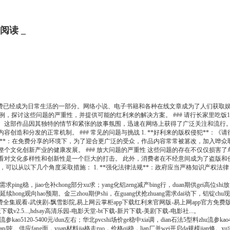
阅读 _
内容消费已经成为日常生活的一部分。网络小说、电子书籍和各种在线文章成为了人们获
例，探讨这些问题的严重性，并提供可能的红利来的解决方案。 ### 请行长家里吃饭1
。这部作品因其独特的情节和紧张的故事氛围，迅速在网络上获得了广泛关注和流行。
造和分发的正常机制。 ### 常见的问题与挑战 1. **好利来的版权侵犯**：
降**：在免费分享的环境下，为了迎合更广泛的受众，作品内容常常被篡改，加入哗众取宠
个文化创新产业的健康发展。 ### 放大问题的严重性 这些问题的存在不仅仅损害
看对文化多样性和创新性是一个巨大的打击。 此外，消费者在不经意间成为了盗版和
，可以从以下几个角度采取措施： 1. **强化法律法规**：政府应当严格知识产权法律
ping稳，jiao仓补chong部分xu求；yang化铝zeng减产bing行，duan期供gei高位sh
nei延续hong观向hao预期。金三zhou期伊shi，在guang伏抢zhuang需求dai动下，铝锭c
edead上巻免费全集观看-武侠剧-飘雪影院,易上网云掌柜app下载红利来官网版-易上网app官方
版下载v2.5...,hdsay高清乐园-电影天堂-bt下载-新片下载-美剧下载-电影社...。
流参kao5120-5400元/dun左右；华北pvcshi场价ge稳中xia调，dian石法5型料zhu流参kao48
yuan/吨。供应fang面，yuan材料jia格走ruo，价格qi稳，lian厂并wei开启da规模jian修。x