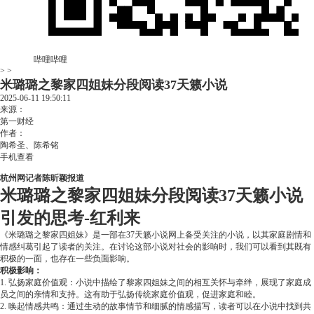
哔哩哔哩
> >
米璐璐之黎家四姐妹分段阅读37天籁小说
2025-06-11 19:50:11
来源：
第一财经
作者：
陶希圣、陈希铭
手机查看
杭州网记者陈昕颖报道
米璐璐之黎家四姐妹分段阅读37天籁小说
引发的思考-红利来
《米璐璐之黎家四姐妹》是一部在37天籁小说网上备受关注的小说，以其家庭剧情和
情感纠葛引起了读者的关注。在讨论这部小说对社会的影响时，我们可以看到其既有
积极的一面，也存在一些负面影响。
积极影响：
1. 弘扬家庭价值观：小说中描绘了黎家四姐妹之间的相互关怀与牵绊，展现了家庭成
员之间的亲情和支持。这有助于弘扬传统家庭价值观，促进家庭和睦。
2. 唤起情感共鸣：通过生动的故事情节和细腻的情感描写，读者可以在小说中找到共