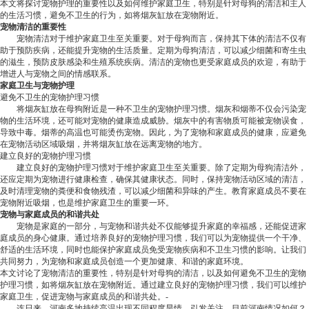
本文将探讨宠物护理的重要性以及如何维护家庭卫生，特别是针对母狗的清洁和主人
的生活习惯，避免不卫生的行为，如将烟灰缸放在宠物附近。
宠物清洁的重要性
宠物清洁对于维护家庭卫生至关重要。对于母狗而言，保持其下体的清洁不仅有
助于预防疾病，还能提升宠物的生活质量。定期为母狗清洁，可以减少细菌和寄生虫
的滋生，预防皮肤感染和生殖系统疾病。清洁的宠物也更受家庭成员的欢迎，有助于
增进人与宠物之间的情感联系。
家庭卫生与宠物护理
避免不卫生的宠物护理习惯
将烟灰缸放在母狗附近是一种不卫生的宠物护理习惯。烟灰和烟蒂不仅会污染宠
物的生活环境，还可能对宠物的健康造成威胁。烟灰中的有害物质可能被宠物误食，
导致中毒。烟蒂的高温也可能烫伤宠物。因此，为了宠物和家庭成员的健康，应避免
在宠物活动区域吸烟，并将烟灰缸放在远离宠物的地方。
建立良好的宠物护理习惯
建立良好的宠物护理习惯对于维护家庭卫生至关重要。除了定期为母狗清洁外，
还应定期为宠物进行健康检查，确保其健康状态。同时，保持宠物活动区域的清洁，
及时清理宠物的粪便和食物残渣，可以减少细菌和异味的产生。教育家庭成员不要在
宠物附近吸烟，也是维护家庭卫生的重要一环。
宠物与家庭成员的和谐共处
宠物是家庭的一部分，与宠物和谐共处不仅能够提升家庭的幸福感，还能促进家
庭成员的身心健康。通过培养良好的宠物护理习惯，我们可以为宠物提供一个干净、
舒适的生活环境，同时也能保护家庭成员免受宠物疾病和不卫生习惯的影响。让我们
共同努力，为宠物和家庭成员创造一个更加健康、和谐的家庭环境。
本文讨论了宠物清洁的重要性，特别是针对母狗的清洁，以及如何避免不卫生的宠物
护理习惯，如将烟灰缸放在宠物附近。通过建立良好的宠物护理习惯，我们可以维护
家庭卫生，促进宠物与家庭成员的和谐共处。
-
连日来，河南多地持续高温出现不同程度旱情，引发关注。目前河南情况如何？