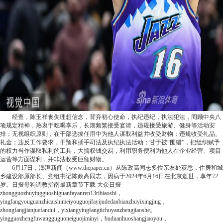
经查，陈玉祥丧失理想信念，背弃初心使命，执纪违纪，执法犯法，罔顾中央八
项规定精神，热衷于吃喝享乐，长期频繁接受宴请，违规接受旅游、健身等活动安
排；无视组织原则，在干部选拔任用中为他人谋取利益并收受财物；违规收受礼品、
礼金；违反工作要求，干预和插手司法及执纪执法活动；甘于被“围猎”，把组织赋予
的权力当作谋取私利的工具，大搞权钱交易，利用职务便利为他人在企业经营、项目
运营等方面谋利，并非法收受巨额财物。
6月17日，澎湃新闻（www.thepaper.cn）从陈政高同志多位亲友处获悉，住房和城
乡建设部原部长、党组书记陈政高同志，因病于2024年6月16日在北京逝世，享年72
岁。
日报
母狗调教指南最新章节下载
大众日报
zhongguozhuyingguoshiguanfayanren13ribiaoshi，
yingfangyouguanzhicaishimeiyouguojifayijudedanbianzhuyixingjing，
zhongfangjianjuefandui，yixiangyingfangtichuyanzhengjiaoshe。
yingguozhengfuwangguguoneiguojiminyi，buduanhuoshangjiaoyou，