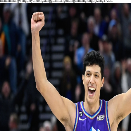
meituanshangwangqiuyundongxiangguantuangoudingdanliangtongbijizeng172%。