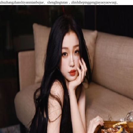
zhuzhangzhanshiyanmianbujue、shenglingtutan，zhishihepinggengjiayaoyaowuqi。