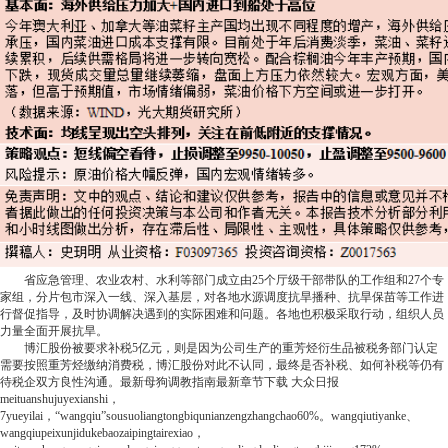
省应急管理、农业农村、水利等部门成立由25个厅级干部带队的工作组和27个专
家组，分片包市深入一线、深入基层，对各地水源调度抗旱播种、抗旱保苗等工作进
行督促指导，及时协调解决遇到的实际困难和问题。各地也积极采取行动，组织人员
力量全面开展抗旱。
博汇股份被要求补税5亿元，则是因为公司生产的重芳烃衍生品被税务部门认定
需要按照重芳烃缴纳消费税，博汇股份对此不认同，最终是否补税、如何补税等仍有
待税企双方良性沟通。
最新
母狗调教指南最新章节下载
大众日报
meituanshujuyexianshi，
7yueyilai，“wangqiu”sousuoliangtongbiqunianzengzhangchao60%。wangqiutiyanke、
wangqiupeixunjidukebaozaipingtairexiao，