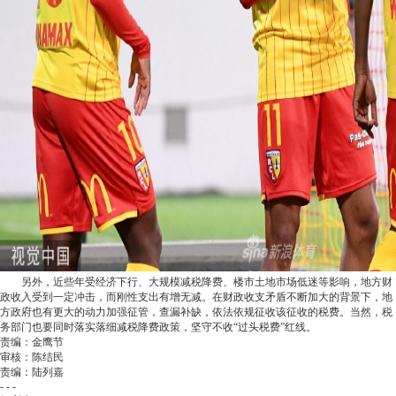
另外，近些年受经济下行、大规模减税降费、楼市土地市场低迷等影响，地方财
政收入受到一定冲击，而刚性支出有增无减。在财政收支矛盾不断加大的背景下，地
方政府也有更大的动力加强征管，查漏补缺，依法依规征收该征收的税费。当然，税
务部门也要同时落实落细减税降费政策，坚守不收“过头税费”红线。
责编：金鹰节
审核：陈结民
责编：陆列嘉
- - -