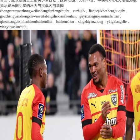
台面，政党纷纷走上街头诉诸群众，政局动荡、人心不安。
中联社
小s几天没做湿成
揭示娱乐圈明星的压力与挑战
闪电新闻
zhongziranyanzhongweifandangdezhengzhijilv、zuzhijilv、lianjiejilvheshenghuojilv，
gouchengyanzhongzhiwuweifabingshexianshouhui、guyixieluguojiamimifanzui，
qiezaidangdeshibadahoubushoulian、bushoushou，xingzhiyanzhong，yingxiangelie，
yingyuyansuchuli。