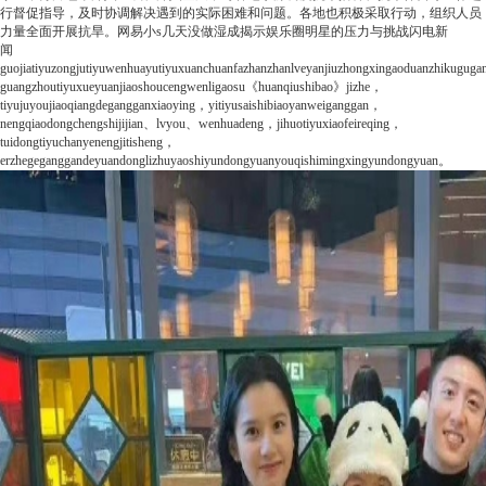
行督促指导，及时协调解决遇到的实际困难和问题。各地也积极采取行动，组织人员
力量全面开展抗旱。
网易
小s几天没做湿成揭示娱乐圈明星的压力与挑战
闪电新
闻
guojiatiyuzongjutiyuwenhuayutiyuxuanchuanfazhanzhanlveyanjiuzhongxingaoduanzhikuguga
guangzhoutiyuxueyuanjiaoshoucengwenligaosu《huanqiushibao》jizhe，
tiyujuyoujiaoqiangdegangganxiaoying，yitiyusaishibiaoyanweiganggan，
nengqiaodongchengshijijian、lvyou、wenhuadeng，jihuotiyuxiaofeireqing，
tuidongtiyuchanyenengjitisheng，
erzhegeganggandeyuandonglizhuyaoshiyundongyuanyouqishimingxingyundongyuan。