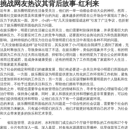
挑战网友热议其背后故事-红利来
近年来，娱乐圈明星的生活备受关注，他们的一举一动都会牵动大众的神经。然而，
随着社交媒体的普及和直播平台的兴起，越来越多的明星在公开场合中展现出了身心
压力下的真实一面。其中，小s的一句“几天没做都湿成这样”引发了广泛争议，也折射
出了娱乐圈明星所面临的压力问题。
在娱乐圈中，明星们的生活被公众所关注，他们需要时刻保持形象，并承受着巨大的
精神压力。不仅要应对工作上的竞争与挑战，还要面对社会舆论的压力和负面新闻的
影响。这种持续的心理压力往往会导致明星们在生活中表现出各种不同的问题。
“几天没做都湿成这样”这句话背后，其实反映了小s可能在自我调节上遇到了困难，无
法及时释放压力，导致身体出现了不适。在娱乐圈中，类似的现象并不少见，有的明
星因为工作压力过大而出现焦虑、抑郁等心理问题；有的明星为了迎合公众的审美标
准而过度减肥，造成身体健康受损；还有的明星为了工作而忽略了家庭和个人生活，
导致家庭关系破裂。
为了社会的稳定和明星们的健康发展，我们有必要进一步关注并缩小明星们所面临的
压力问题。一方面，娱乐圈应该为明星提供更加人性化的工作环境和工作机制，避免
过度加班和长时间的工作压力；另一方面，公众应该理解和尊重明星的个人隐私和生
活空间，不给予过度的关注和压力，帮助他们拥有平衡的生活。
除此之外，明星也需要学会有效管理自己的情绪和压力，寻求专业的心理辅导或心理
治疗帮助，保持身心健康。同时，家人和朋友的支持和理解也是非常重要的，可以给
他们提供情感支持和帮助，让他们在压力下有一个温暖的家庭环境。
总的来说，娱乐圈明星所面临的压力问题是一个综合性的社会议题，需要整个社会的
共同努力来解决。只有减小明星们的压力，他们才能更好地发挥自己的才华，为社会
和大众带来更多的快乐和艺术享受。
-
省应急管理、农业农村、水利等部门成立由25个厅级干部带队的工作组和27个专
家组，分片包市深入一线、深入基层，对各地水源调度抗旱播种、抗旱保苗等工作进