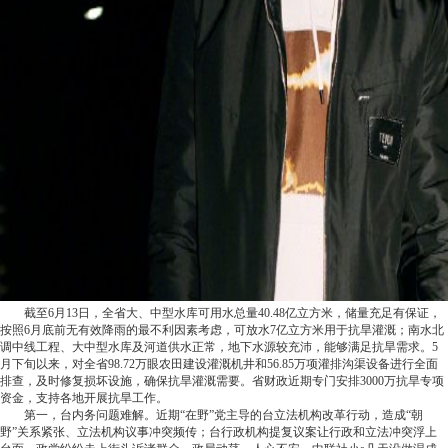
截至6月13日，全省大、中型水库可用水总量40.48亿立方米，储量充足有保证，
按照6月底前无有效降雨的最不利因素考虑，可放水7亿立方米用于抗旱灌溉；南水北
调中线工程、大中型水库及河道供水正常，地下水源较充沛，能够满足抗旱需求。5
月下旬以来，对全省98.72万眼农田建设灌溉机井和56.85万项灌排沟渠设备进行全面
排查，及时修复损坏设施，确保抗旱灌溉需要。省财政近期专门安排3000万抗旱专项
资金，支持各地开展抗旱工作。
第一，台内务问题难解。近期“在野”党主导的台立法机构改革行动，造成“朝
野”关系紧张、立法机构议事冲突频传；台行政机构提复议案让行政和立法冲突浮上