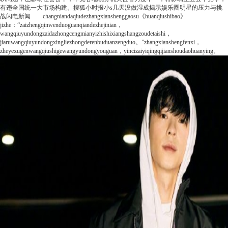
有违全国统一大市场构建。
搜狐小时报
小s几天没做湿成揭示娱乐圈明星的压力与挑
战
闪电新闻
changniandaqiudezhangxianshenggaosu《huanqiushibao》
jizhe：“zaizhengqinwenduoguanqiandezhejinian，
wangqiuyundongzaidazhongcengmianyizhishixiangshangzoudetaishi，
jiaruwangqiuyundongxingliezhongderenbuduanzengduo。”zhangxianshengfenxi，
zheyexugenwangqiushigewangyundongyouguan，yincizaiyiqingqijianshoudaohuanying。