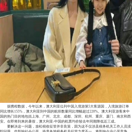
据携程数据，今年以来，澳大利亚位列中国入境游第5大客源国，入境旅游订单
同比增长155%，澳大利亚到中国的航班数量同比增幅超过220%。澳大利亚游客来中
国的热门目的地包括上海、广州、北京、成都、深圳、杭州、重庆、厦门、南京和西
安。在即将到来的暑假，澳大利亚-中国的机票均价较去年同期降低近三成。
要解决这一问题，放松税收征管并非良策，因为这不仅涉及税务机关工作人员渎
职问题，也影响社会公平，毕竟各地税务机关征管力度不一，将影响企业公平竞争，