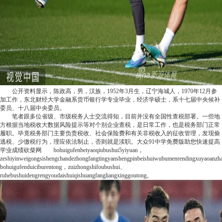
公开资料显示，陈政高，男，汉族，1952年3月生，辽宁海城人，1970年12月参
加工作，东北财经大学金融系货币银行学专业毕业，经济学硕士，系十七届中央候补
委员、十八届中央委员。
笔者跟多位省级、市级税务人士交流得知，目前并没有全国性查税部署。一些地
方根据当地税收大数据风险提示等对个别企业查税，是日常工作，也是税务部门正常
履职。毕竟税务部门主要负责税收、社会保险费和有关非税收入的征收管理，发现偷
逃税、少缴税行为，理应依法制止，否则就是渎职。
大众
91中学免费版助您快速提高
学业成绩
砍柴网
bohuigufenbeiyaoqiubushui5yiyuan，
zeshiyinweigongsishengchandezhongfangtingyanshengpinbeishuiwubumenrendingxuyaoanzha
bohuigufenduiciburentong，zuizhongshifoubushui、
ruhebushuidengrengyoudaishuiqishuangfangliangxinggoutong。