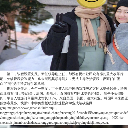
第二，议程设置失灵。新任领导刚上任，却没有提出让民众有感的重大改革行
动，欠缺议程设置能力，迄未展现其领导能力，无法主导政治议程，反而任由蓝
白“在野”党主导议题引领风潮。
携程数据显示，今年一季度，可免签入境中国的新加坡游客同比增长10倍，马来
西亚游客同比增长9倍，法国、西班牙、泰国游客均同比增长约4倍。 端午小长假期
间，平台入境游订单量同比增长115%。来自美国、英国、澳大利亚、韩国和马来西亚
的游客最多。
快报
91中学免费版助您快速提高学业成绩
砍柴网
genjumeiguocnbcwangzhanshulideshuju，
tongyongqichejiqihezigongsizaihuashichangfenecong2015niande15%zuoyoujiangzhiquniand
zhongguoshichangyinglizhantongyongqichequanbuyinglidebiliyeyousuoxiajiang。2022nian，
sitelandisijituanbiaoshizhizaizhongguodiqubaoliuqiqixiajeeppinpaidejinkouyewu。