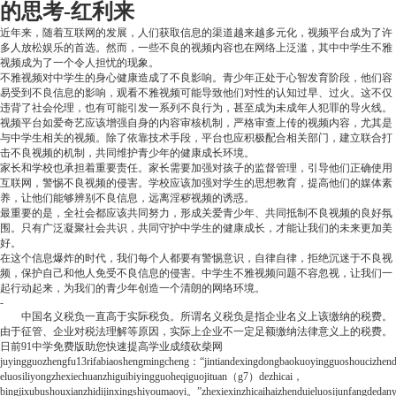
的思考-红利来
近年来，随着互联网的发展，人们获取信息的渠道越来越多元化，视频平台成为了许
多人放松娱乐的首选。然而，一些不良的视频内容也在网络上泛滥，其中中学生不雅
视频成为了一个令人担忧的现象。
不雅视频对中学生的身心健康造成了不良影响。青少年正处于心智发育阶段，他们容
易受到不良信息的影响，观看不雅视频可能导致他们对性的认知过早、过火。这不仅
违背了社会伦理，也有可能引发一系列不良行为，甚至成为未成年人犯罪的导火线。
视频平台如爱奇艺应该增强自身的内容审核机制，严格审查上传的视频内容，尤其是
与中学生相关的视频。除了依靠技术手段，平台也应积极配合相关部门，建立联合打
击不良视频的机制，共同维护青少年的健康成长环境。
家长和学校也承担着重要责任。家长需要加强对孩子的监督管理，引导他们正确使用
互联网，警惕不良视频的侵害。学校应该加强对学生的思想教育，提高他们的媒体素
养，让他们能够辨别不良信息，远离淫秽视频的诱惑。
最重要的是，全社会都应该共同努力，形成关爱青少年、共同抵制不良视频的良好氛
围。只有广泛凝聚社会共识，共同守护中学生的健康成长，才能让我们的未来更加美
好。
在这个信息爆炸的时代，我们每个人都要有警惕意识，自律自律，拒绝沉迷于不良视
频，保护自己和他人免受不良信息的侵害。中学生不雅视频问题不容忽视，让我们一
起行动起来，为我们的青少年创造一个清朗的网络环境。
-
中国名义税负一直高于实际税负。所谓名义税负是指企业名义上该缴纳的税费。
由于征管、企业对税法理解等原因，实际上企业不一定足额缴纳法律意义上的税费。
日前
91中学免费版助您快速提高学业成绩
砍柴网
juyingguozhengfu13rifabiaoshengmingcheng：“jintiandexingdongbaokuoyingguoshoucizhendui
eluosiliyongzhexiechuanzhiguibiyingguoheqiguojituan（g7）dezhicai，
bingjixubushouxianzhidijinxingshiyoumaoyi。”zhexiexinzhicaihaizhenduieluosijunfangdeda