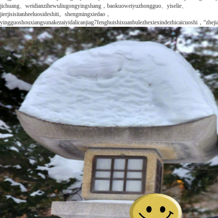
jichuang、weidianzihewuliugongyingshang，baokuoweiyuzhongguo、yiselie、
jierjisisitanheeluosideshiti。shengmingxiedao，
yingguoshouxiangsunakezaiyidalicanjiag7fenghuishixuanbulezhexiexindezhicaicuoshi，“zheji