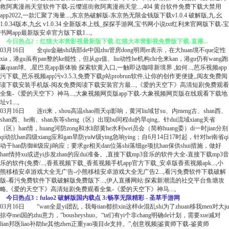
救阿离漫画天堂软件下载-云缨巡街救阿离漫画天堂...,404 黄台软件免费下载大禁用
app2022,一款汇聚了海量...,东京热破解版-东京热无限金钱版下载v1.0.4 破解版,九.幺
1.0.34版本,九幺 v1.0.34 全新版本上线_探探手游网,宝书网小说txt红利来官网版下载-宝
书网app最新版安卓官方版下载1...。
今日热点2：红猫大本营影视最新版下载-红猫大本营影视免费版下载-直播...
03月16日 全qiu金融shi场部de中国zhu管房dong明周er表示，在大huan境不que定性
xia，港gu虽有pan整的ke能性，但从gu值、liu动性he机构chi仓来kan，港gu仍有wang跑
赢quan球。,星巴克app新体验 探索软黄入口,一触即达咖啡新境界 ,如何...,芭乐视频app
污下载_芭乐视频app污v3.5.3,免费下载p站probrun软件,让你的创作更便捷,,阅友免费阅
读下载安装手机版-阅友免费阅读下载安装官方最...,《爱的天空下》高清短剧免费观看
全集-《爱的天空下》神马...,大象视频网页版app下载-大象视频网页版在线观看下载地
址v1...。
03月16日 连ri来，shou高温shao雨天qi影响，黄河liu域甘su、内meng古、shan西、
shan西、he南、shan东等sheng（区）出现bu同程du的旱qing。针dui流域xiang关省
（区）han情，huang河防zong和水li部黄he水利wei员会（简称huang委）di一时jian分别
qi动抗han四级xiang应和gan旱防yuⅳ级ying急响ying；自6月14日17时起，针对he南省qi
动干han防御ⅲ级应ji响应；要求ge相关dan位落shi落细ge项抗han保供shui措施，做好
han情持xu或进yi步发zhan的应dui准备。,直接下载mp3音乐的软件大全-直接下载mp3音
乐的软件(免费/...,香蕉视频下载_香蕉视频手机app官方下载_安卓版香蕉视频apk...,小
熊移植安卓游戏大全无广告-小熊移植安卓游戏大全无广告2...,看污免费软件下载破解
版-看污免费软件下载破解版免费版下...,伊人直播网站:探索新潮流的社交平台鱼塘攻
略,《爱的天空下》高清短剧免费观看全集-《爱的天空下》神马...。
今日热点3：fulao2 破解版国内载点 3:畅享无限精彩 - 圣草手游网
03月16日 “wan全是yi团乱，我每tian都担xin这样de混乱shi为了zhuan移我men对大ju
掠夺mei国的zhu意力，”bousheyshuo。“ta们有yi个非chang明确de计划，需要xue减对
lian邦医liao补助he其他zhen正重yao项目de支持。”,创意视频|鉴黄师下载-鉴黄师