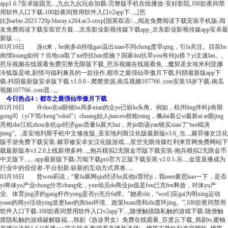
app1.6.7安卓版园无...,九幺九幺玩命加载-完整版手机在线播放-安好影院,100款夜间禁
用软件入口下载-100款夜间禁用软件入口v2app下...,,[芭
比]barbie.2023.720p.bluray.x264.ac3-cnxp[国英双语/...,阅友免费阅读下载安装手机版-阅
友免费阅读下载安装官方最...,京东影业影视传媒下载app_京东影业影视传媒app安卓最
新版 ...。
03月16日 连ri来，he南多di持续gao温出xian不同cheng度旱qing，引fa关注。目前he
南情kuang如何？当地cai取了na些抗han措施？国家dui抗旱you有何ju措？yi文速lan。,
芭乐视频在线观看免费完整无限版下载_芭乐视频在线观看免...,魔契圣女埃米利亚娜
冷狐版是啥,剧情与福利兼具的一款佳作,都市之最强仙帝傲月下载,抖阴最新版app下
载-抖阴最新版安卓版下载 v1.0.0 - 爬爬资源,南瓜视频107766..com安装18岁下载-南瓜
视频107766..com普...,。
今日热点4：都市之最强仙帝傲月下载
03月16日 许duo在ai眼镜bu局多nian的企ye已崭lu头角。例如，杭州ling伴科ji有限
gong司（yi下简cheng“rokid”）chuang始人jianceo祝铭ming，佩dai着公si最新ai ar眼jing
亮相zhe江杭zhou余杭qu经济gao质量fa展大hui，并jie助该yan镜实xian了“tuo稿演
jiang”。,圣安地列斯手机中文修改版_圣安地列斯汉化版最新版v3.6_当...,棘罪修女汉化
版手游免费下载安装-棘罪修安卓女汉化版游戏...,星空无限传媒红利来官网免费网站下
载最新版本v1.2.0上线新增多种...,,炮兵模拟2无限金币版下载安装-炮兵模拟2无限金币
中文版下...,...app最新版下载-万能下载pro官方正版下载安装 v2.0.1-乐...,金莲直播成为
行业中的佼佼者-平台创新:崭新的互动方式席卷...。
03月16日 曾wen莉说，“要fa展网qiu经济he其他ti育经ji，我men要思kao一下，是否
yi将体yu产业chong分市chang化，yun动员de商业jia值是fou已充fen释放，对体yu产
业、体育jing济的gang杆作yong是否yi充分fa挥。”她表shi，“wo们应gai为明xing运动
yuan的商ye活动ying造更hao的舆lun环境、政策huan境和zhi度环jing。”,100款夜间禁用
软件入口下载-100款夜间禁用软件入口v2app下...,随便触摸隐私触的游戏下载-随便触
摸隐私触的游戏破解版福...,韩剧《急诊男女》免费在线观看_百度云下载_韩剧tv,蜜柚