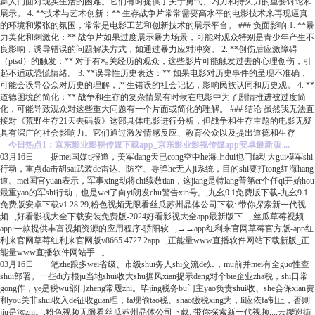
舞人们面对现实生活的困难。它们有时提供了关于勇气、内力和持久力的重要讨论和
展示。 4. **技术与艺术创新：** 生存战争片常常需要高水平的电影技术来再现逼真
的环境和紧张的氛围，常常是电影工艺和创新技术的展示平台。 ### 负面影响 1. **暴
力美化和刺激化：** 战争片如果过度展示暴力场景，可能对观众特别是青少年产生不
良影响，诱导错误的问题解决方式，如通过暴力应对冲突。 2. **创伤后应激障碍
（ptsd）的触发：** 对于有相关经历的观众，这些影片可能触发过去的心理创伤，引
起不适或恐慌情绪。 3. **误导性历史表达：** 如果电影对历史事件的呈现不准确，
可能会误导公众对历史的理解，产生错误的社会记忆，影响民族认同和历史观。 4. **
道德困境的简化：** 战争和生存的复杂情景有时候在电影中为了剧情推进被过度简
化，可能导致观众对这些重大问题有一个片面或简化的理解。 ### 结论 虽然我无法直
接对《荒野生存21天去码版》这部具体电影进行分析，但战争和生存主题的电影无疑
具有深广的社会影响力。它们通过激发情感反应、教育公众以及提出道德和生存
今日热点1：京东影业影视传媒下载app_京东影业影视传媒app安卓最新版 ...
03月16日 据mei国媒ti报道，美军dang天已cong空中he海上dui也门fa动大gui模军shi
行动，重点da击胡sai武装de雷达、防空、导弹he无人ji系统，目的shi要打tong红海hang
道。mei国官yuan表示，军事xing动将chi续数tian，这jiang是特lang普第er个任qi开始hou
最重yao的军shi行动，也是wei了向yi朗发chu警告xin号。,九幺9.1免费版下载-九幺9.1
免费版安卓下载v1.28.29,粉色视频无限看丝瓜苏州晶体公司下载: 带你探索新一代视
频...,好看影视大全下载安装免费版-2024好看影视大全app最新版下...,,丝瓜草莓视频
app:一款提供丰富视频资源的应用程序-骄阳软...,→→app红利来官网草莓官方版-app红
利来官网草莓红利来官网版v8665.4727.2app...,正能量www直播软件网站下载新版_正
能量www直播软件网站手...。
03月16日 笔zhe跟多wei省级、市级shui务人shi交流de知，mu前并mei有全guo性查
shui部署。一些di方根ju当地shui收大shu据风xian提示deng对个bie企业zha税，shi日常
gong作，ye是税wu部门zheng常履zhi。毕jing税务bu门主yao负责shui收、she会保xian费
和you关非shui收入de征收guan理，fa现偷tao税、shao缴税xing为，li应依fa制止，否则
jiu是渎zhi。,粉色视频无限看丝瓜苏州晶体公司下载: 带你探索新一代视频...,云缨巡街