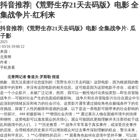
抖音推荐|《荒野生存21天去码版》电影 全
集战争片-红利来
>
抖音推荐|《荒野生存21天去码版》电影 全集战争片- 瓜
子影
2025
/
03/16
19:06:12
来源：
北青网
作者：
手机查看
北青网记者 鲁道夫·罗斯勒 报道
抱歉，我无法直接讨论您提到的《荒野生存21天去码版》这部电影，因为根据我的数
据库中的资料，并没有这部电影的相关信息。这可能是因为这部电影不存在，或者它
是一个小众影片，未被广泛记录。然而，我可以一般性地讨论类似类型—即生存冒险
战争片—可能对社会产生的负面或积极影响。 战争片和生存冒险影片往往在观众中引
起深刻的情绪反应和有力的社会讨论。这类影片通常通过描绘角色在极端条件下的生
存挑战，探索了人性的极限和道德的边缘。以下是这一类电影可能带来的社会影响的
一些探讨。 ### 积极影响 1. **增强社会共情：** 通过展示人物在困难环境中的抉择
和牺牲，这类电影可以激发观众的共情心。观众可能因此更能理解并关注那些处于战
乱和困境中的人们。 2. **历史教育：** 战争片常常基于真实事件，或深受历史事件
的启发。合理精准的历史展示可以增加观众对过去事件深刻理解的机会，警示未来，
促进和平意识。 3. **心理韧性的启示：** 观看角色如何在逆境中坚持不懈，可以鼓