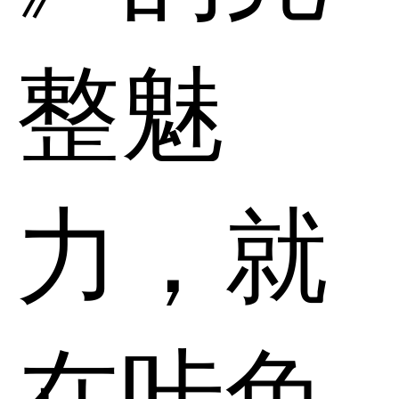
整魅
力，就
在咔兔