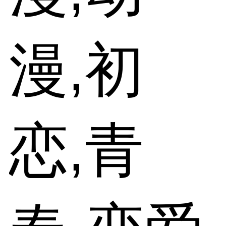
漫,初
恋,青