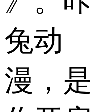
》。咔
兔动
漫，是