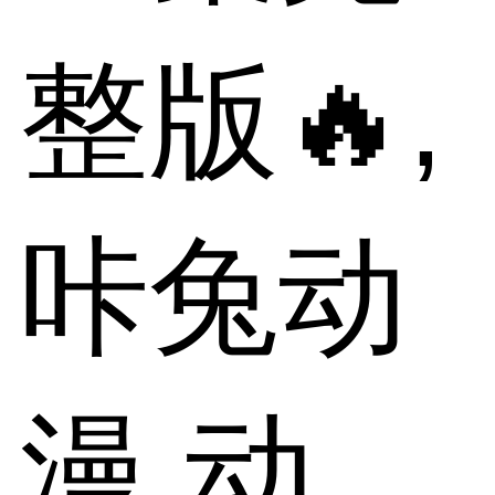
整版🔥,
咔兔动
漫,动