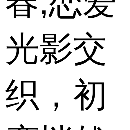
春,恋爱
光影交
织，初