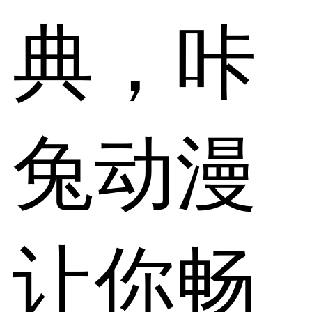
典，咔
兔动漫
让你畅