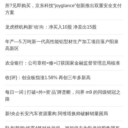
所?见即购买，京东科技“joyglance”创新推出双重安全支付
方案
龙虎榜机构新‘动’向：净买入10股 净卖出15股
年产—5.万吨新一代高性能铝型材生产加工项目落户阳泉
高新区
农业银行：公司章程<修>订获国家金融监督管理总局核准
收{评}：创业板指涨1.58% 再创三年多新高
每日一词 | 打破<外>资‘品’牌垄断，问界 m9 的同级销冠之
路
新!央企长安汽车资源重构 阿维塔换帅破解销量困局