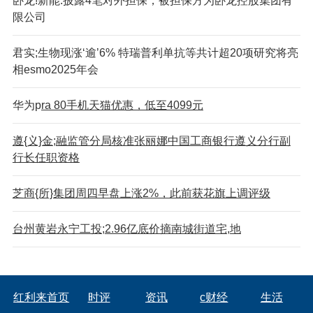
卧龙!新能:披露4笔对外担保，被担保方为卧龙控股集团有
限公司
君实;生物现涨‘逾’6% 特瑞普利单抗等共计超20项研究将亮
相esmo2025年会
华为p
ra 80手机天猫优惠，低至4099元
遵{义}金;融监管分局核准张丽娜中国工商银行遵义分行副
行长任职资格
芝商{所}集团周四早盘上涨2%，此前获花旗上调评级
台州黄岩永宁工投;2.96亿底价摘南城街道宅,地
红利来首页
时评
资讯
c财经
生活