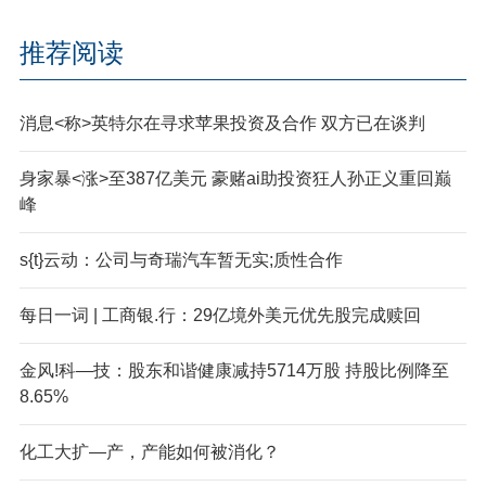
推荐阅读
消息<称>英特尔在寻求苹果投资及合作 双方已在谈判
身家暴<涨>至387亿美元 豪赌ai助投资狂人孙正义重回巅
峰
s{t}云动：公司与奇瑞汽车暂无实;质性合作
每日一词 | 工商银.行：29亿境外美元优先股完成赎回
金风!科—技：股东和谐健康减持5714万股 持股比例降至
8.65%
化工大扩—产，产能如何被消化？