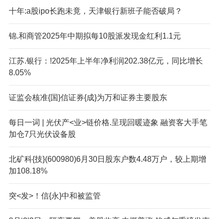
十年:a股ipo长跑未竟，天津银行新班子能否破局？
锦.和商管2025年中期拟每10股派发现金红利1.1元
江苏.银行：!2025年上半年净利润202.38亿元，同比增长
8.05%
证监会核准{国}信证券{成}为万和证券主要股东
每日一词 | 光伏产<业>链价格.呈现回暖迹象 融资客大手笔
加仓7只光伏设备股
北矿科{技}(600980)6月30日股东户数4.48万户，较上期增
加108.18%
突<发>！信{永}中和被监管