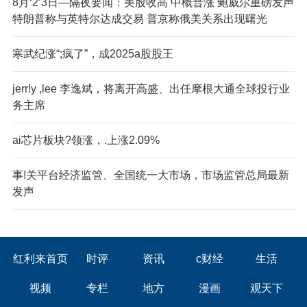
8月‘2’3日—隔夜要闻：美股收高 中概普涨 鲍威尔重磅发声
特朗普称与英特尔达成交易 普京称俄美关系出现曙光
寒武纪涨“;疯了”，成2025a股股王
jerr!y ,lee 李逸斌，将离开高盛、出任摩根大通全球投行业
务主席
ai芯片板块?领涨，.上涨2.09%
事!关平台经济监管、全国统一大市场，市场监管总局最新
发声
红利来首页
时评
资讯
c财经
生活
视频
专栏
地方
漫画
观天下