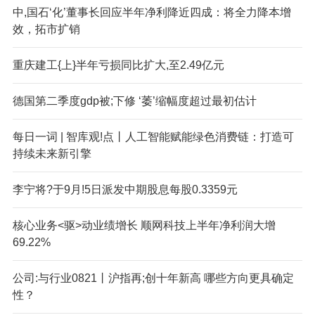
中,国石‘化’董事长回应半年净利降近四成：将全力降本增
效，拓市扩销
重庆建工{上}半年亏损同比扩大,至2.49亿元
德国第二季度gdp被;下修 ‘萎’缩幅度超过最初估计
每日一词 | 智库观!点丨人工智能赋能绿色消费链：打造可
持续未来新引擎
李宁将?于9月!5日派发中期股息每股0.3359元
核心业务<驱>动业绩增长 顺网科技上半年净利润大增
69.22%
公司:与行业0821丨沪指再;创十年新高 哪些方向更具确定
性？