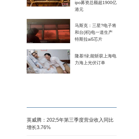
ipo募资总额超1900亿
港元
马斯克：三星?电子将
和台{积}电一道生产
特斯拉ai5芯片
隆基!绿;能斩获上海电
力海上光伏订单
英威腾：202;5年第三季度营业收入同比
增长3.76%