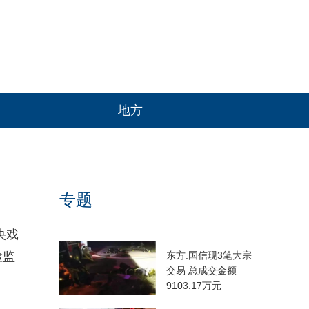
地方
专题
央戏
检监
东方.国信现3笔大宗
交易 总成交金额
9103.17万元