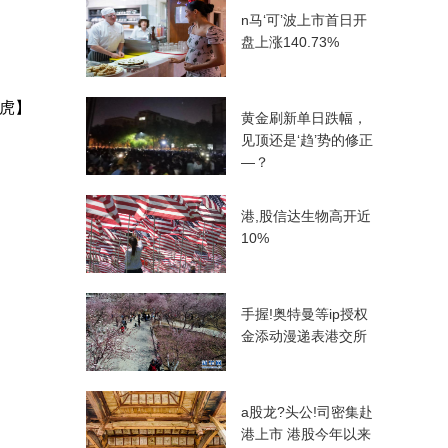
n马‘可’波上市首日开
盘上涨140.73%
虎】
黄金刷新单日跌幅，
见顶还是‘趋’势的修正
—？
港,股信达生物高开近
10%
手握!奥特曼等ip授权
金添动漫递表港交所
a股龙?头公!司密集赴
港上市 港股今年以来