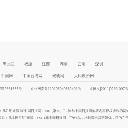
黑龙江
福建
江西
湖南
云南
深圳
中国网
中国台湾网
光明网
人民政协网
3661656号
京公网安备110105049562401号
京网文[2011]0283-097
：凡注明来源为“中国日报网：xxx（署名）”，除与中国日报网签署内容授权协议的
3777联系；凡本网注明“来源：xxx（非中国日报网）”的作品，均转载自其它媒体，