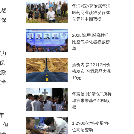
华润<医>药附属华润
依然
医药商业获准发行30
亿元的中期票据
时保
2025除:甲,醛高性价
比空气净化器权威榜
单
有力
保
酒价内‘参’12月2日价
格发布 习酒君品大涨
党政
10元
次全
华宸信.托“清仓‘”’所持
华宸未来基金40%股
权
年
1!2?00亿“特变系”多
。但
位高层变动