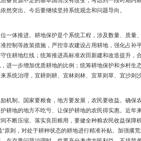
地后备资源不足的基本国情没有改变，考虑到一段时期内
战依然突出。今后要继续坚持系统观念和问题导向。
一体推进。耕地保护是个系统工程，涉及数量、质量
标准控制等政策措施，严控非农建设占用耕地，强化占补
决守住耕地红线；统筹推进高标准农田新建和改造提升，
地，进一步增加优质耕地的比例；统筹耕地保护和乡村生
面来系统治理，宜耕则耕、宜林则林、宜草则草、宜沙则
机制。国家要粮食，地方要发展，农民要收益。确保
保护耕地的地方不吃亏、让保护耕地的农民得实惠。近年
空间不断压缩。落实良田粮用，要健全种粮农民收益保障
益”原则，对处于耕种状态的耕地进行精准补贴。加强撂荒
。在存量问题治理时，也要充分考虑农民利益，不搞简单