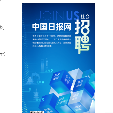
少、
华】