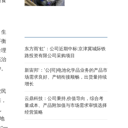
粮食
、生
平衡
东方雨‘虹’：公司近期中标:京津冀城际铁
合理
路投资有限公司采购项目
态治
沙。
新宙邦‘：’公{司}电池化学品业务的产品市
场需求良好、产销衔接顺畅，出货量持续
增长
农民
云鼎科技：公司秉持,价值导向，综合考
来，
量成本、产品附加值与市场需求审慎选择
机
经营策略
地
“一