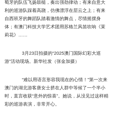
萄牙的队伍飞扬鼓槌，奏出强劲律动；有来自意大
利的巡游队踩着高跷，仿佛漂浮在层云之上；有来
自西班牙的舞蹈队踏着激情的舞点，尽情摇摆身
体；有澳门科技大学艺术团用苏格兰风笛吹响《茉
莉花》……
3月23日拍摄的“2025澳门国际幻彩大巡
游”活动现场。新华社发（张金加摄）
“难以用语言形容我现在的心情！”第一次来
澳门的湖北游客唐女士挤在人群中等候了一个半小
时，直言收获“意外的惊喜”。她说，从没见过这样精
彩的巡游表演，非常开心。