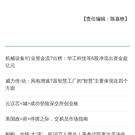
【责任编辑：陈嘉映】
机械设备!行业资金流?出榜：华工科技等6股净流出资金超
亿元
威力传:动：风电增速?器智慧工厂的“智慧”主要体现在四个
方面
云汉芯<城>成功登陆深交所创业板
美国政<府>停摆之际，交易员市场指南
刚刚，全线:大‘涨’，超16万人爆仓！美参议院再次否决临