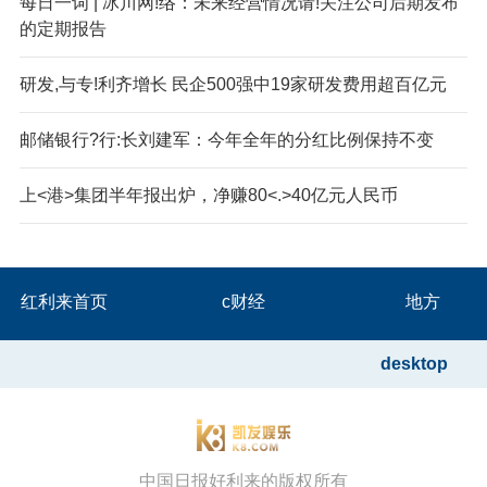
每日一词 | 冰川网!络：未来经营情况请!关注公司后期发布
的定期报告
研发,与专!利齐增长 民企500强中19家研发费用超百亿元
邮储银行?行:长刘建军：今年全年的分红比例保持不变
上<港>集团半年报出炉，净赚80<.>40亿元人民币
红利来首页
c财经
地方
desktop
中国日报好利来的版权所有