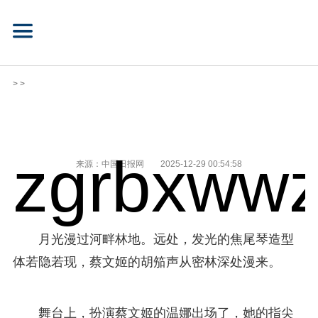
> >
zgrbxwwz
来源：中国日报网
2025-12-29 00:54:58
月光漫过河畔林地。远处，发光的焦尾琴造型
体若隐若现，蔡文姬的胡笳声从密林深处漫来。
舞台上，扮演蔡文姬的温娜出场了，她的指尖