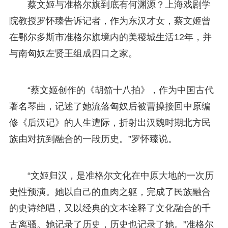
蔡文姬与准格尔旗到底有何渊源？上海戏剧学
院教授罗怀臻告诉记者，作为东汉才女，蔡文姬曾
在鄂尔多斯市准格尔旗境内的美稷城生活12年，并
与南匈奴左贤王组成四口之家。
“蔡文姬创作的《胡笳十八拍》，作为中国古代
著名琴曲，记述了她流落匈奴后被曹操接回中原编
修《后汉记》的人生遭际，折射出汉魏时期北方民
族由对抗到融合的一段历史。”罗怀臻说。
“文姬归汉，是准格尔文化在中原大地的一次历
史性预演。她以自己的血肉之躯，完成了民族融合
的史诗绝唱，又以经典的文本诠释了文化融合的千
古离骚。她记录了历史，历史也记录了她。”准格尔