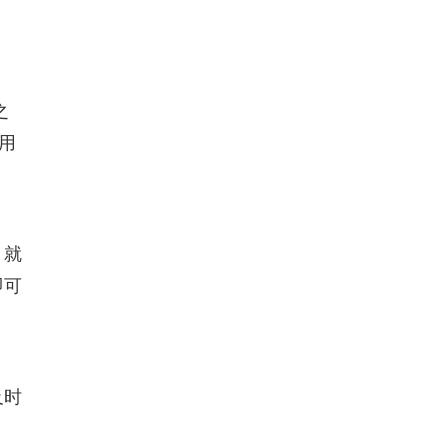
之
用
，就
即可
及时