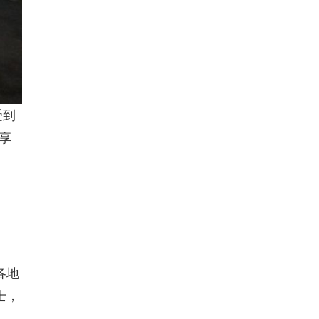
受到
享
各地
士，