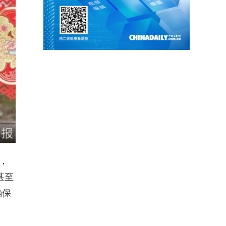
，
甚至
确保