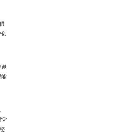
俱
种创
中遨
都能
、
💡
您