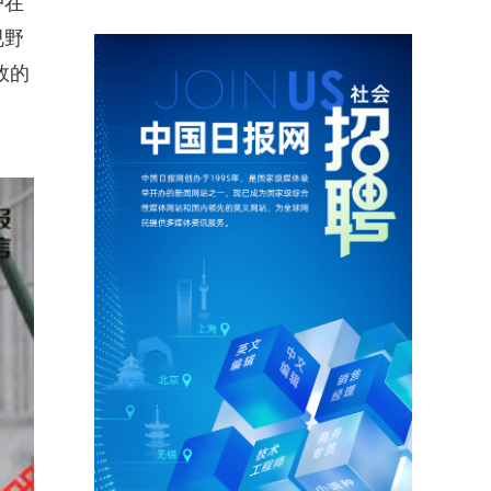
户在
视野
效的