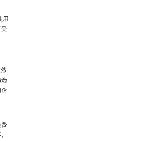
使用
享受
依然
精选
的企
免费
环。