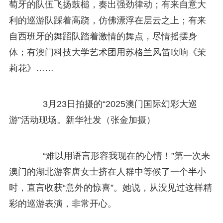
萄牙的队伍飞扬鼓槌，奏出强劲律动；有来自意大
利的巡游队踩着高跷，仿佛漂浮在层云之上；有来
自西班牙的舞蹈队踏着激情的舞点，尽情摇摆身
体；有澳门科技大学艺术团用苏格兰风笛吹响《茉
莉花》……
3月23日拍摄的“2025澳门国际幻彩大巡
游”活动现场。新华社发（张金加摄）
“难以用语言形容我现在的心情！”第一次来
澳门的湖北游客唐女士挤在人群中等候了一个半小
时，直言收获“意外的惊喜”。她说，从没见过这样精
彩的巡游表演，非常开心。