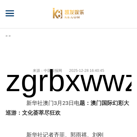
> >
zgrbxwwz
来源：中国日报网
2025-12-28 16:40:45
新华社澳门3月23日电
题：澳门国际幻彩大
巡游：文化荟萃尽狂欢
新华社记者齐菲、郭雨祺、刘刚