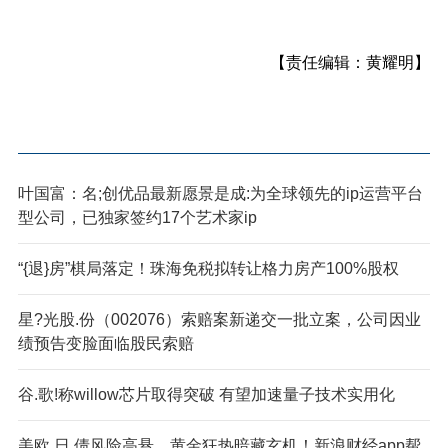
【责任编辑：黄耀明】
叶国富：名;创优品最新愿景是成:为全球领先的ip运营平台
型公司，已独家签约17个艺术家ip
“{退}房”棋局落定！珠海免税拟转让格力房产100%股权
星?光股.份（002076）索赔案新递交一批立案，公司因业
绩预告变脸面临股民索赔
谷.歌!称willow芯片取得突破 有望加速量子技术实用化
美欧,日.债风险高悬，黄金狂热暗藏玄机！新浪财经app帮