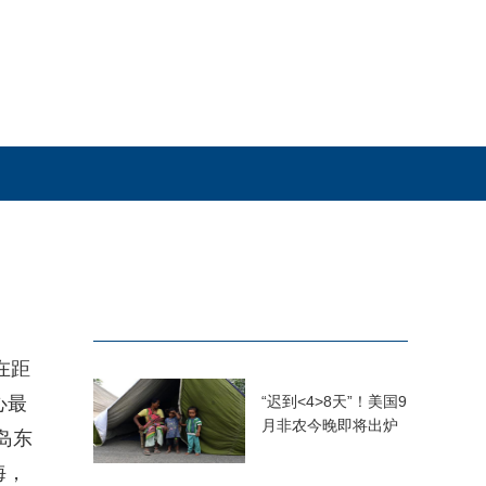
在距
心最
“迟到<4>8天”！美国9
月非农今晚即将出炉
岛东
海，