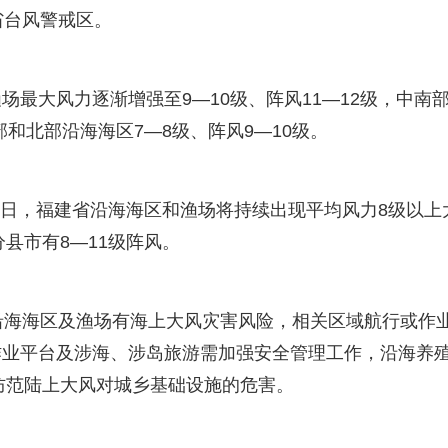
省台风警戒区。
最大风力逐渐增强至9—10级、阵风11—12级，中南
部和北部沿海海区7—8级、阵风9—10级。
14日，福建省沿海海区和渔场将持续出现平均风力8级以上
分县市有8—11级阵风。
沿海海区及渔场有海上大风灾害风险，相关区域航行或作
作业平台及涉海、涉岛旅游需加强安全管理工作，沿海养
意防范陆上大风对城乡基础设施的危害。