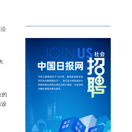
部沿
大
业的
殖设