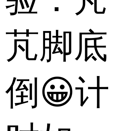
芃脚底
倒😀计