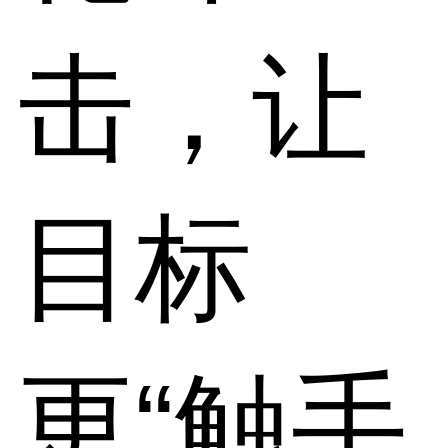
击，让
目标
更“触手