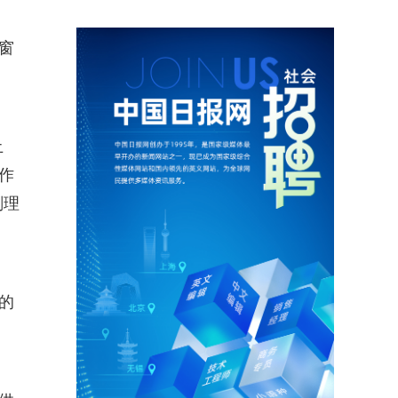
窗
土
作
刻理
的