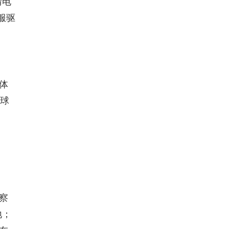
清电
服驱
体
全球
察
地；