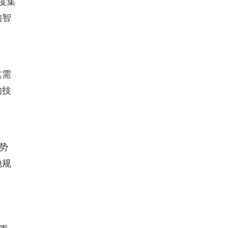
度集
的智
这需
的技
势
地规