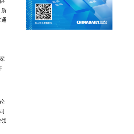
供
、质
它通
深
研
论
司
业领