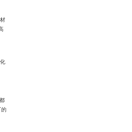
在材
高
优化
都
厂的