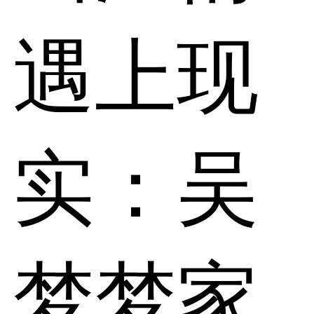
遇上现
实：吴
梦梦家