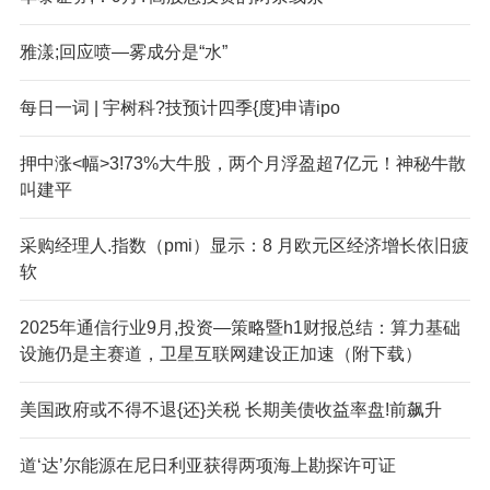
雅漾;回应喷—雾成分是“水”
每日一词 | 宇树科?技预计四季{度}申请ipo
押中涨<幅>3!73%大牛股，两个月浮盈超7亿元！神秘牛散
叫建平
采购经理人.指数（pmi）显示：8 月欧元区经济增长依旧疲
软
2025年通信行业9月,投资—策略暨h1财报总结：算力基础
设施仍是主赛道，卫星互联网建设正加速（附下载）
美国政府或不得不退{还}关税 长期美债收益率盘!前飙升
道‘达’尔能源在尼日利亚获得两项海上勘探许可证