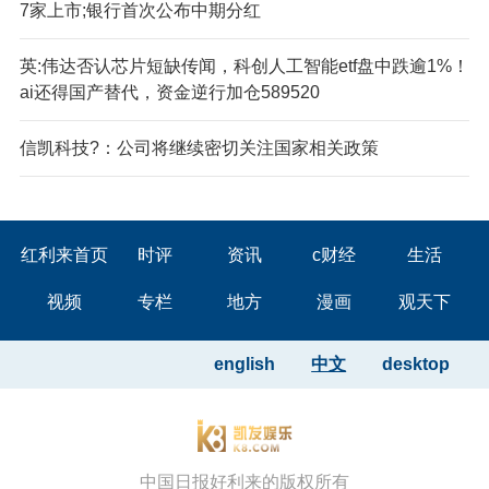
7家上市;银行首次公布中期分红
英:伟达否认芯片短缺传闻，科创人工智能etf盘中跌逾1%！
ai还得国产替代，资金逆行加仓589520
信凯科技?：公司将继续密切关注国家相关政策
红利来首页
时评
资讯
c财经
生活
视频
专栏
地方
漫画
观天下
english
中文
desktop
中国日报好利来的版权所有