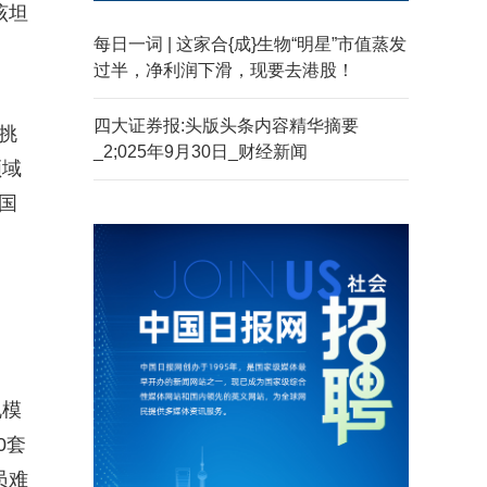
该坦
每日一词 | 这家合{成}生物“明星”市值蒸发
过半，净利润下滑，现要去港股！
四大证券报:头版头条内容精华摘要
“挑
_2;025年9月30日_财经新闻
领域
国
规模
0套
员难