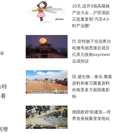
10天,连开3场高规格
产业大会，沪苏浙皖
正批量复制“汽车4小
时产业圈”
巴.菲特旗下伯克希尔
哈撒韦据悉接近就百
9
亿美元收购oxychem
达成协议
回.盛生物：泰乐:菌素
原料和泰万菌素原料
心转
价格受多方面因素影
加看
响
德国政府!欲建造—世
界首座核聚变发电站
据增