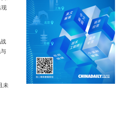
出现
挑战
炮与
且未