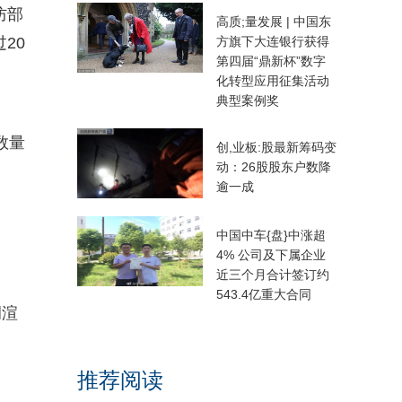
防部
高质;量发展 | 中国东
20
方旗下大连银行获得
第四届“鼎新杯”数字
化转型应用征集活动
典型案例奖
数量
创,业板:股最新筹码变
动：26股股东户数降
逾一成
中国中车{盘}中涨超
4% 公司及下属企业
近三个月合计签订约
543.4亿重大合同
调渲
推荐阅读