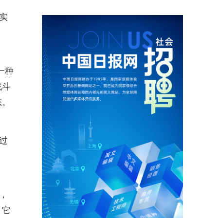
实
一种
战斗
态。
过
，
，它