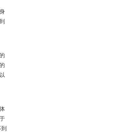
身
到
的
的
以
体
于
不到