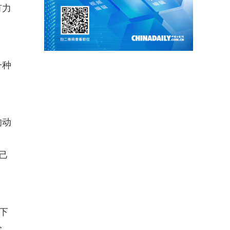
有力
一种
的动
己
下
论