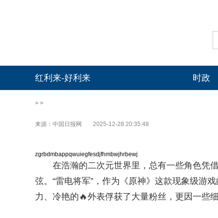
红利来-好利来
时政
> >
来源：中国日报网
2025-12-28 20:35:48
zgrbdmbappqwuiegfesdjfhmbwjhrbewj
在浩瀚的二次元世界里，总有一些角色凭
弦。“雷电将军”，作为《原神》这款现象级游
力、冷艳的🔥外表俘获了大量粉丝，更因一些