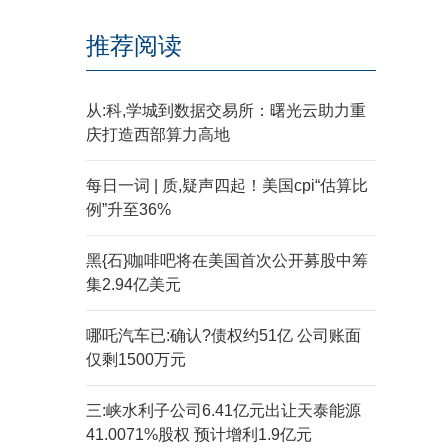
推荐阅读
从:科,学城到数据交易所：曙光云助力重
庆打造西部算力高地
每日一词 | 质,疑声四起！美国cpi“估算比
例”升至36%
黑{石}咖啡吧将在美国首次公开募股中筹
集2.94亿美元
哪吒汽车已:确认?债权约51亿 公司账面
仅剩1500万元
三:峡水利子公司6.41亿元出让天泰能源
41.0071%股权 预计增利1.9亿元