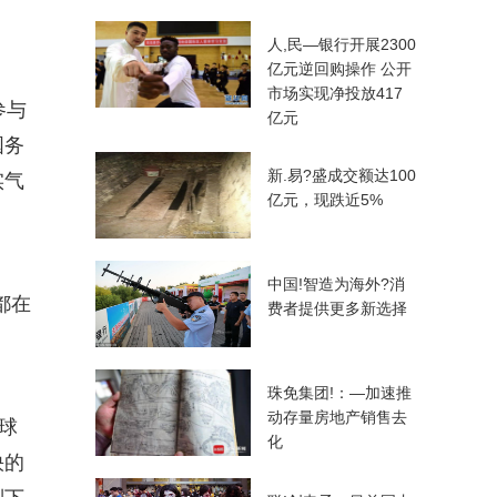
人,民—银行开展2300
亿元逆回购操作 公开
市场实现净投放417
参与
亿元
国务
新.易?盛成交额达100
实气
亿元，现跌近5%
中国!智造为海外?消
都在
费者提供更多新选择
珠免集团!：—加速推
动存量房地产销售去
球
化
快的