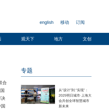
english
移动
订阅
画
观天下
地方
文创
专题
联合
方国
从“设计”到:“实现”：
2025明日城市·上海大
解决
会共创全球智慧城市
中国
新未来