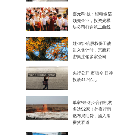
嘉元科:技：锂电铜箔
领先企业，投资光模
块公司打造第二曲线
娃<哈>哈股权保卫战
进入倒计时，宗馥莉
密集注销多家公司
央行公开.市场今!日净
投放417亿元
单家!银<行>合作机构
多达52家！外资行悄
然布局助贷，涌入消
费贷赛道