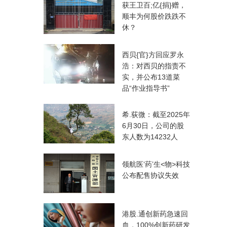
获王卫百;亿{捐}赠，
顺丰为何股价跌跌不
休？
西贝{官}方回应罗永
浩：对西贝的指责不
实，并公布13道菜
品“作业指导书”
希.荻微：截至2025年
6月30日，公司的股
东人数为14232人
领航医‘药’生<物>科技
公布配售协议失效
港股.通创新药急速回
血，100%创新药研发