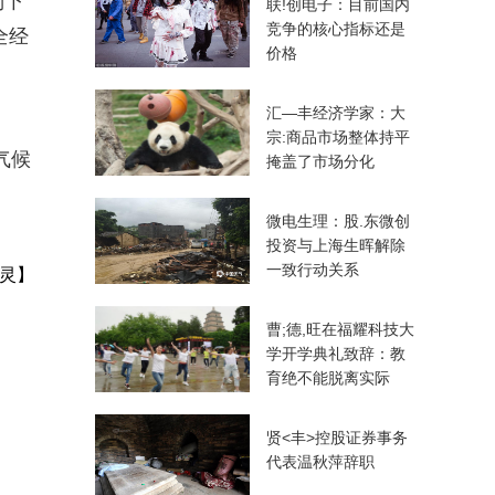
别下
联!创电子：目前国内
竞争的核心指标还是
全经
价格
汇—丰经济学家：大
宗:商品市场整体持平
气候
掩盖了市场分化
微电生理：股.东微创
投资与上海生晖解除
一致行动关系
灵】
曹;德,旺在福耀科技大
学开学典礼致辞：教
育绝不能脱离实际
贤<丰>控股证券事务
代表温秋萍辞职