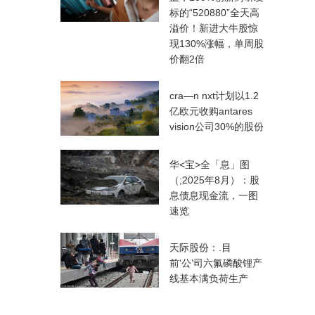
标的“520880”全天高
溢价！新进大牛股惊
现130%涨幅，单周股
价翻2倍
cra—n
nxt计划以1.2
亿欧元收购antares
vision公司30%的股份
华<宝>全「息」图
（;2025年8月）：股
息债息现金流，一图
速览
天际股份：.目
前‘公’司六氟磷酸锂产
线基本满负荷生产