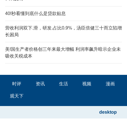
40!秒看懂到底什么是贷款贴息
营收利润双下.滑，研发.占比0.9%，汤臣倍健三十而立陷增
长困局
美!国生产者价格创三年来最大增幅 利润率飙升暗示企业未
吸收关税成本
时评
资讯
生活
视频
漫画
观天下
desktop