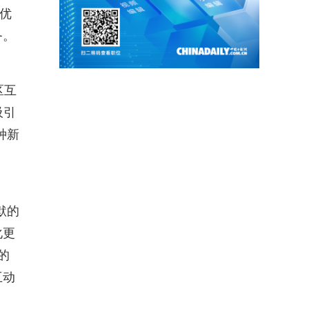
术优
务。
区互
吸引
种新
默的
化更
的
互动