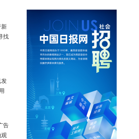
于新
寻找
已发
用
广告
地观