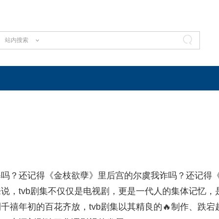
站内搜索
暴吗？还记得《金枝欲孽》里后宫的尔虞我诈吗？还记得
说，tvb剧集不仅仅是电视剧，更是一代人的集体记忆，
禧年初的百花齐放，tvb剧集以其精良的🔥制作、跌宕