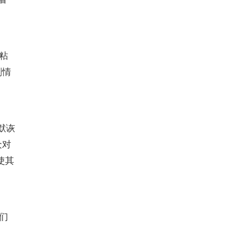
粘
剧情
默诙
众对
使其
们