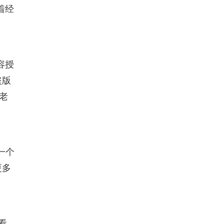
着经
容授
盗版
老
一个
更多
看