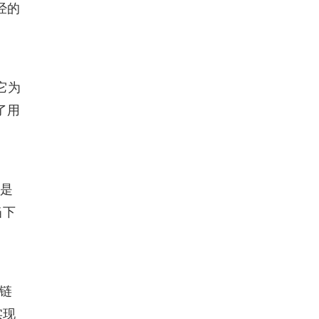
经的
。它为
了用
线是
当下
的链
实现