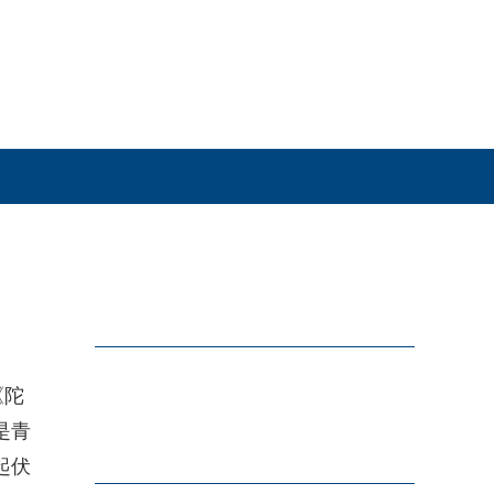
《陀
是青
起伏