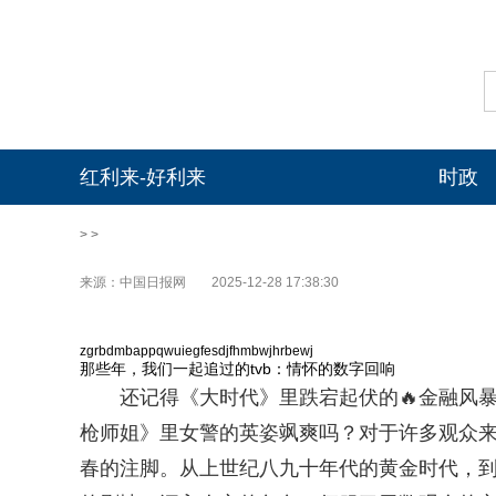
红利来-好利来
时政
> >
来源：中国日报网
2025-12-28 17:38:30
zgrbdmbappqwuiegfesdjfhmbwjhrbewj
那些年，我们一起追过的tvb：情怀的数字回响
还记得《大时代》里跌宕起伏的🔥金融风
枪师姐》里女警的英姿飒爽吗？对于许多观众来
春的注脚。从上世纪八九十年代的黄金时代，到千