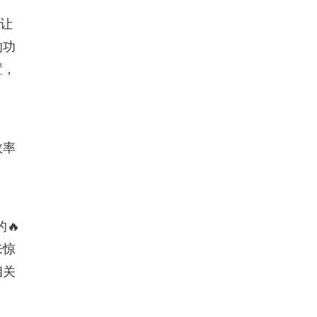
是让
的功
置，
效率
🔥
来惊
相关