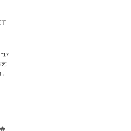
破了
17
添艺
动，
青春