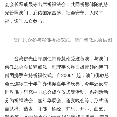
会会长释戒晟等出席祈福法会，共同祈愿佛陀的慈
光普照澳门，庇佑国家昌盛、社会安宁、人民幸
福，逾千民众参与。
澳门民众参与浴佛祈福仪式。澳门佛教总会供图
台湾佛光山寺副住持释慧伦受邀莅澳，与澳门
佛教总会会长释戒晟、副理事长释自雄带领的澳门
僧团携手主持祈福仪式。自2006年起，澳门佛教总
会已连续二十年举办佛诞嘉年华庆典，今年还设有
世界佛学研究中心总会成立仪式等活动。系列活动
分为祈福法会、嘉年华展会、斋宴晚会等，形式涵
盖茶禅、茹素、礼佛、诵经、梵乐、开示、曲艺、