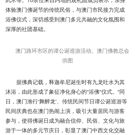
武术等。70余位来自内地的观礼团成员表示，亲身
体验澳门佛诞节的传统民俗，与澳门市民接力完成
浴佛仪式，深切感受到澳门多元共融的文化氛围和
深厚的社团基础。
澳门路环市区的谭公诞巡游活动。澳门佛教总会
供图
据佛典记载，释迦牟尼诞生时有九龙吐水为其
沐浴，由此形成了象征净化身心的“浴佛”仪式。“同
日，澳门渔行‘舞醉龙’、传统民间节日谭公诞巡游等
民间庆典也在澳门热闹上演，吸引大量居民与游客
参与，使得佛诞日成为融合信仰、民俗、文化与旅
游于一体的多元节庆日，彰显了澳门中西文化交融