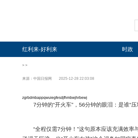
红利来-好利来
时政
> >
来源：中国日报网
2025-12-28 22:03:08
zgrbdmbappqwuiegfesdjfhmbwjhrbewj
7分钟的“开火车”，56分钟的眼泪：是谁“
“全程仅需7分钟！”这句原本应该充满效