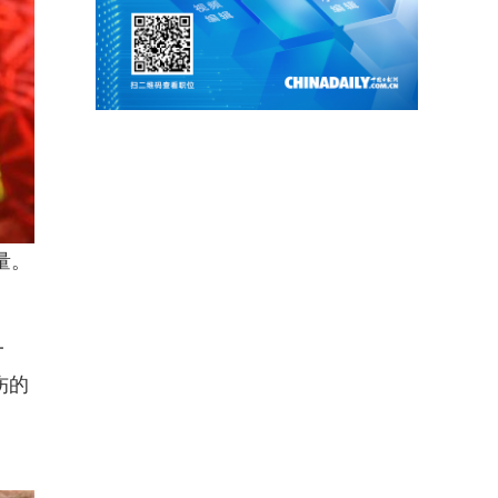
量。
一
伤的