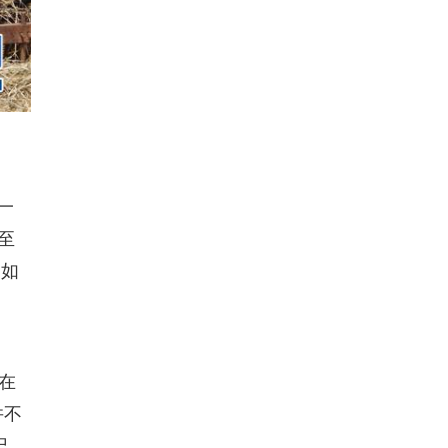
一
至
，如
在
并不
记