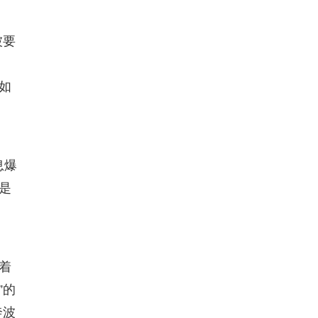
被要
如
息爆
是
着
”的
奔波