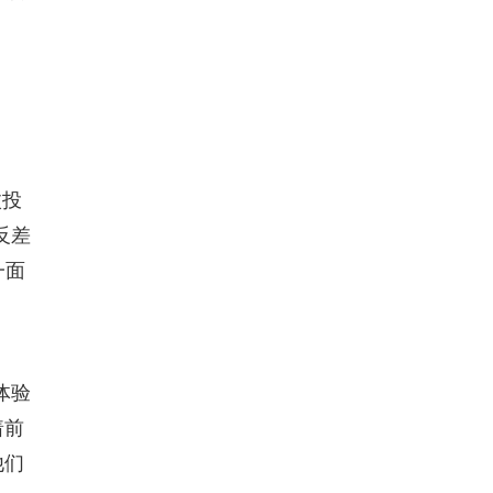
枚投
反差
一面
体验
着前
他们