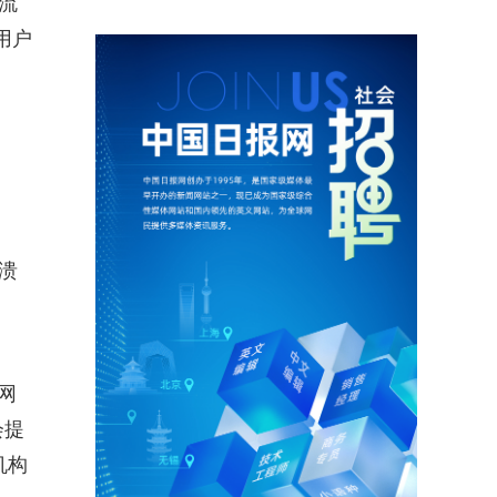
流
用户
溃
网
会提
机构