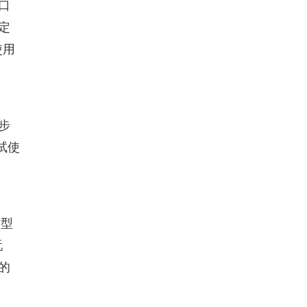
口
定
使用
步
试使
类型
玩
的