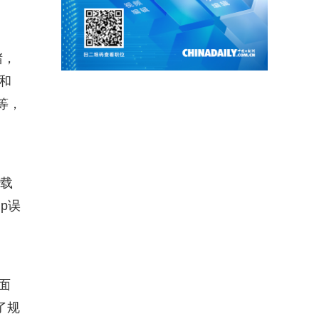
堵，
和
等，
加载
p误
面
了规