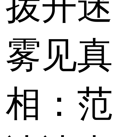
拨开迷
雾见真
相：范