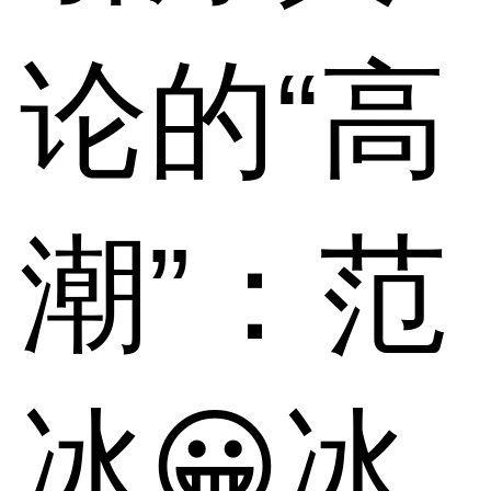
论的“高
潮”：范
冰😀冰