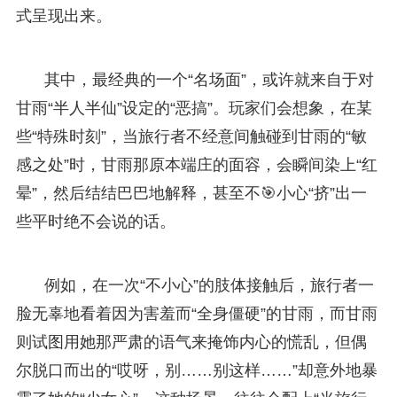
式呈现出来。
其中，最经典的一个“名场面”，或许就来自于对
甘雨“半人半仙”设定的“恶搞”。玩家们会想象，在某
些“特殊时刻”，当旅行者不经意间触碰到甘雨的“敏
感之处”时，甘雨那原本端庄的面容，会瞬间染上“红
晕”，然后结结巴巴地解释，甚至不🎯小心“挤”出一
些平时绝不会说的话。
例如，在一次“不小心”的肢体接触后，旅行者一
脸无辜地看着因为害羞而“全身僵硬”的甘雨，而甘雨
则试图用她那严肃的语气来掩饰内心的慌乱，但偶
尔脱口而出的“哎呀，别……别这样……”却意外地暴