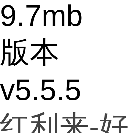
9.7mb
版本
v5.5.5
红利来-好