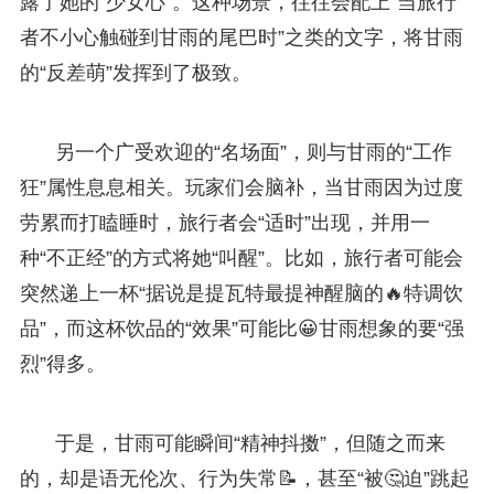
露了她的“少女心”。这种场景，往往会配上“当旅行
者不小心触碰到甘雨的尾巴时”之类的文字，将甘雨
的“反差萌”发挥到了极致。
另一个广受欢迎的“名场面”，则与甘雨的“工作
狂”属性息息相关。玩家们会脑补，当甘雨因为过度
劳累而打瞌睡时，旅行者会“适时”出现，并用一
种“不正经”的方式将她“叫醒”。比如，旅行者可能会
突然递上一杯“据说是提瓦特最提神醒脑的🔥特调饮
品”，而这杯饮品的“效果”可能比😀甘雨想象的要“强
烈”得多。
于是，甘雨可能瞬间“精神抖擞”，但随之而来
的，却是语无伦次、行为失常📝，甚至“被🤔迫”跳起