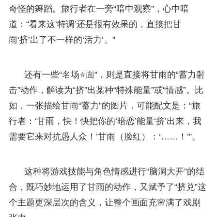
奇怪的舞蹈。旅行者在一旁“暗中观察”，心中暗
道：“看来这‘特调’还是很有效果的，直接把甘
雨‘挤’出了不一样的‘活力’。”
还有一些“名场⭐面”，则是直接将甘雨的“蓄力射
击”动作，解读为“挤”出某种“特殊能量”或“情感”。比
如，一张描绘甘雨“蓄力”的图片，可能配文是：“旅
行者：‘甘雨，快！快把你的‘暗恋’能量‘挤’出来，我
需要它来对抗愚人众！’甘雨（脸红）：‘……！’”。
这种将游戏技能与角色情感进行“脑洞大开”的结
合，既巧妙地运用了甘雨的动作，又赋予了“挤兑”这
个主题更深层次的含义，让整个画面充🌸满了戏剧