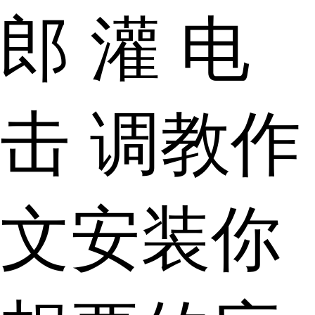
郎 灌 电
击 调教作
文安装你