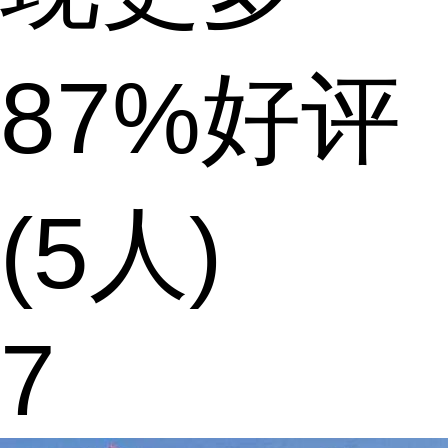
87%好评
(5人)
7