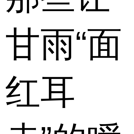
甘雨“面
红耳