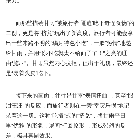
张力。
而那些描绘甘雨“被旅行者‘逼迫’吃下奇怪食物”的
二创，更是将“挤兑”玩出了新高度。旅行者可能会拿
出一些来路不明的“璃月特色小吃”，一脸“热情”地递
给甘雨，并用“你不吃就太不给面子了！”之类的理
由“施压”。甘雨虽然内心抗拒，但出于礼貌，最终还
是“硬着头皮”吃下。
接下来的画面，往往是甘雨“表情扭曲”，甚至“眼
泪汪汪”的反应，而旅行者则在一旁“幸灾乐祸”地记
录着这一切。这种“吃播”式的“挤兑”，将甘雨平日
里“优雅”的形象，瞬间“打回原形”，形成强烈的反
差，极具喜剧效果。