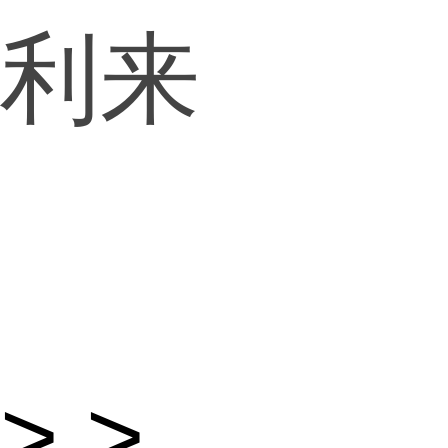
利来
> >